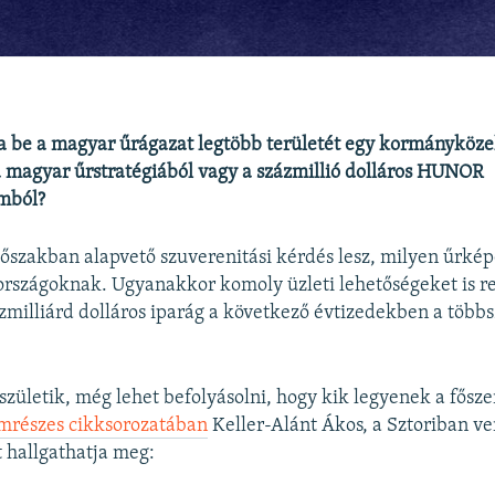
 be a magyar űrágazat legtöbb területét egy kormányközeli
 a magyar űrstratégiából vagy a százmillió dolláros HUNOR
mból?
őszakban alapvető szuverenitási kérdés lesz, milyen űrkép
rszágoknak. Ugyanakkor komoly üzleti lehetőségeket is rej
milliárd dolláros iparág a következő évtizedekben a több
 születik, még lehet befolyásolni, hogy kik legyenek a fősze
mrészes cikksorozatában
Keller-Alánt Ákos, a Sztoriban v
t hallgathatja meg: