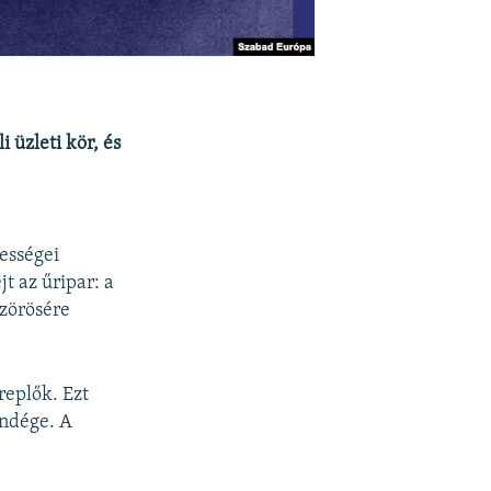
 üzleti kör, és
ességei
t az űripar: a
szörösére
replők. Ezt
endége. A