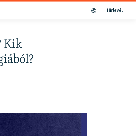
Hírlevél
? Kik
giából?