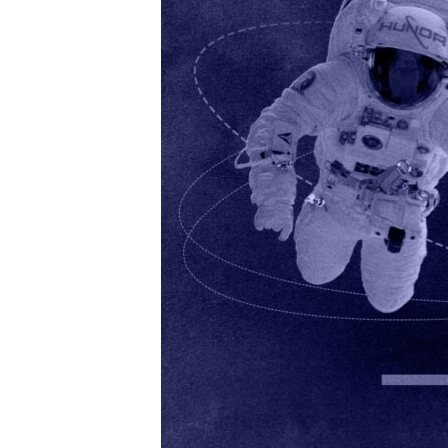
EURÓPAI UNIÓ
VILÁG
KLÍMAVÁLTOZÁS
A MÚLT TANULSÁGAI