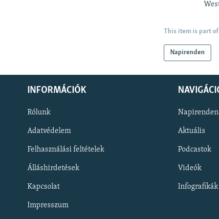
West
This item is part of
Napirenden
INFORMÁCIÓK
NAVIGÁCI
Rólunk
Napirenden
Adatvédelem
Aktuális
Felhasználási feltételek
Podcastok
Álláshirdetések
Videók
KÖVESSEN MINKET!
Kapcsolat
Infografikák
Impresszum