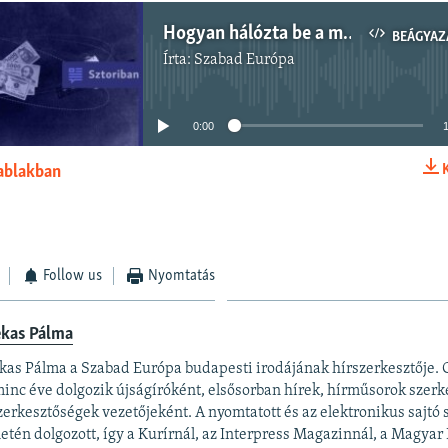
Hogyan hálózta be a magyar űrágazat legtöbb területét egy kormányközeli üzleti kör
BEÁGYAZ
Írta:
Szabad Európa
Jelenleg nincs elérhető tartalom
0:00
 ablakban
BEÁGYAZÁS
Follow us
Nyomtatás
ekas Pálma
kas Pálma a Szabad Európa budapesti irodájának hírszerkesztője.
inc éve dolgozik újságíróként, elsősorban hírek, hírműsorok szerk
zerkesztőségek vezetőjeként. A nyomtatott és az elektronikus sajtó
letén dolgozott, így a Kurírnál, az Interpress Magazinnál, a Magyar