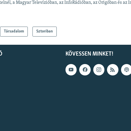
elnél, a Magyar Televízióban, az InfoRádióban, az Origóban és az In
Társadalom
Sztoriban
Ó
KÖVESSEN MINKET!