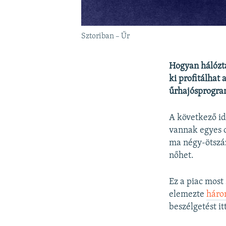
Sztoriban – Űr
Hogyan hálózta
ki profitálhat
űrhajósprogra
A következő id
vannak egyes o
ma négy-ötszáz
nőhet.
Ez a piac most
elemezte
háro
beszélgetést it