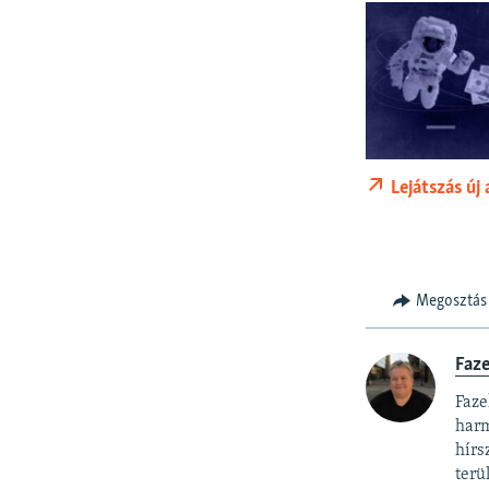
Lejátszás új
Megosztás
Faz
Faze
harm
hírs
terü