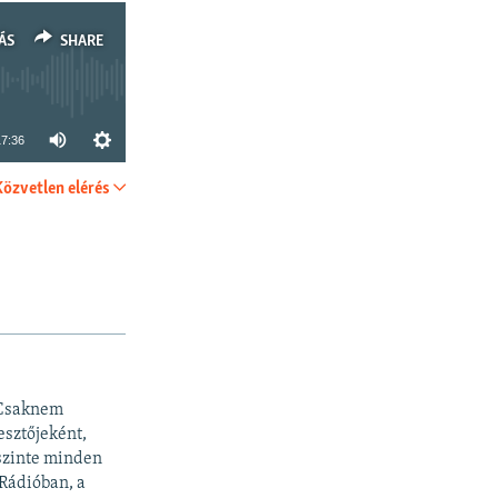
ÁS
SHARE
17:36
Közvetlen elérés
SHARE
 Csaknem
esztőjeként,
 szinte minden
 Rádióban, a