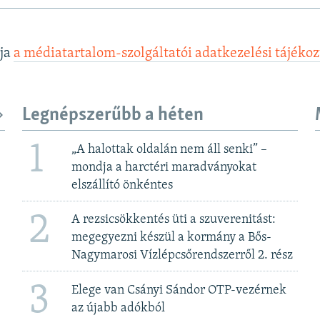
lja
a médiatartalom-szolgáltatói adatkezelési tájéko
Legnépszerűbb a héten
1
„A halottak oldalán nem áll senki” –
mondja a harctéri maradványokat
elszállító önkéntes
2
A rezsicsökkentés üti a szuverenitást:
megegyezni készül a kormány a Bős-
Nagymarosi Vízlépcsőrendszerről 2. rész
3
Elege van Csányi Sándor OTP-vezérnek
az újabb adókból