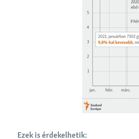
EURÓPAI UNIÓ
VILÁG
KLÍMAVÁLTOZÁS
A MÚLT TANULSÁGAI
Ezek is érdekelhetik: