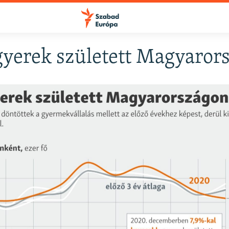
gyerek született Magyaror
FELIRATKOZÁS
Apple Podcasts
Spotify
Feliratkozás