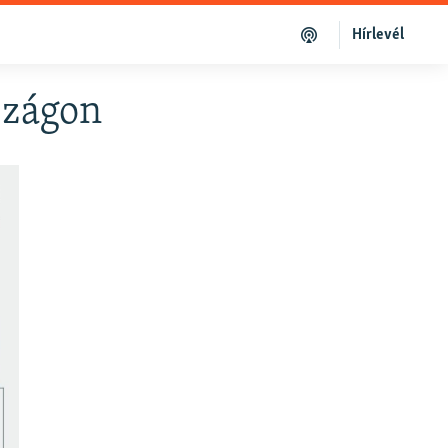
Hírlevél
szágon