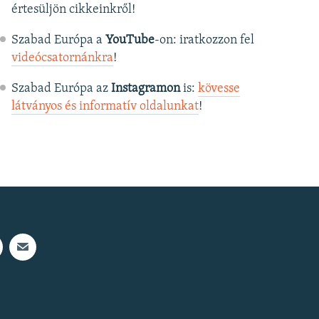
értesüljön cikkeinkről!
Szabad Európa a
YouTube
-on: iratkozzon fel
videócsatornánkra
!
Szabad Európa az
Instagramon
is:
kövesse
látványos és informatív oldalunkat
! ​