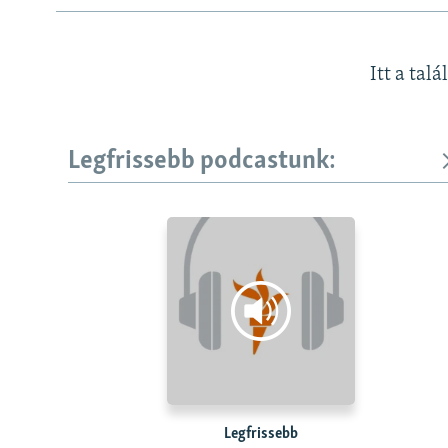
Itt a talá
Legfrissebb podcastunk:
Legfrissebb