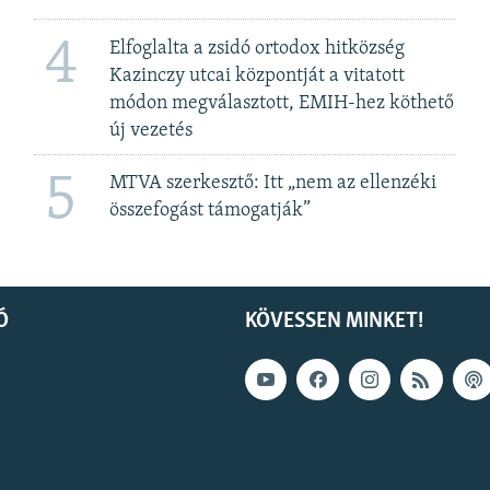
4
Elfoglalta a zsidó ortodox hitközség
Kazinczy utcai központját a vitatott
módon megválasztott, EMIH-hez köthető
új vezetés
5
MTVA szerkesztő: Itt „nem az ellenzéki
összefogást támogatják”
Ó
KÖVESSEN MINKET!