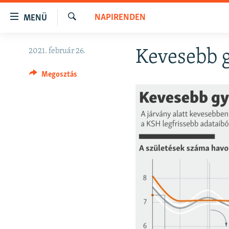
Akadálymentes
NAPIRENDEN
MENÜ
mód
Keresés
Ugrás
NAPIRENDEN
2021. február 26.
Kevesebb 
a
AKTUÁLIS
fő
Megosztás
oldalra
PODCASTOK
Ugrás
VIDEÓK
a
tartalomjegyzékre
ELEMZŐ
Ugrás
NER15
a
keresésre
SZABADON
TÁRSADALOM
DEMOKRÁCIA
A PÉNZ NYOMÁBAN