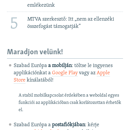
emlékezünk
5
MTVA szerkesztő: Itt „nem az ellenzéki
összefogást támogatják”
Maradjon velünk!
Szabad Európa
a mobilján
: töltse le ingyenes
applikációnkat a
Google Play
vagy az
Apple
Store
kínálatából!
A stabil mobilkapcsolat érdekében a weboldal egyes
funkciói az applikációban csak korlátozottan érhetők
el.
Szabad Európa a
postafiókjában
: kérje