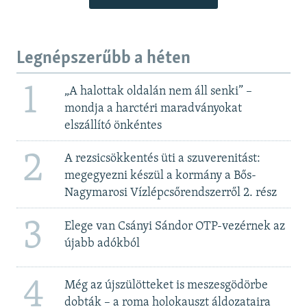
Legnépszerűbb a héten
1
„A halottak oldalán nem áll senki” –
mondja a harctéri maradványokat
elszállító önkéntes
2
A rezsicsökkentés üti a szuverenitást:
megegyezni készül a kormány a Bős-
Nagymarosi Vízlépcsőrendszerről 2. rész
3
Elege van Csányi Sándor OTP-vezérnek az
újabb adókból
4
Még az újszülötteket is meszesgödörbe
dobták – a roma holokauszt áldozataira