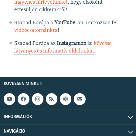
ingyenes hírlevelünket
, hogy elsőként
értesüljön cikkeinkről!
Szabad Európa a
YouTube
-on: iratkozzon fel
videócsatornánkra
!
Szabad Európa az
Instagramon
is:
kövesse
látványos és informatív oldalunkat
! ​
KÖVESSEN MINKET!
INFORMÁCIÓK
NAVIGÁCIÓ