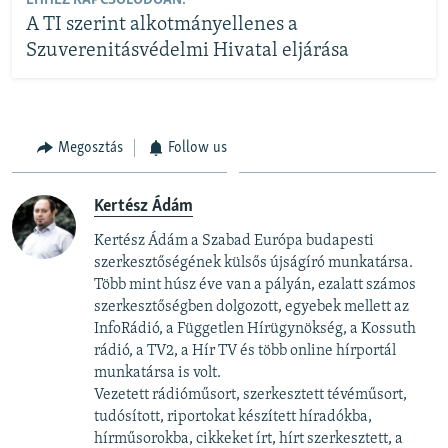
EHHEZ KAPCSOLÓDÓAN:
A TI szerint alkotmányellenes a
Szuverenitásvédelmi Hivatal eljárása
Megosztás
Follow us
Kertész Ádám
Kertész Ádám a Szabad Európa budapesti
szerkesztőségének külsős újságíró munkatársa.
Több mint húsz éve van a pályán, ezalatt számos
szerkesztőségben dolgozott, egyebek mellett az
InfoRádió, a Független Hírügynökség, a Kossuth
rádió, a TV2, a Hír TV és több online hírportál
munkatársa is volt.
Vezetett rádióműsort, szerkesztett tévéműsort,
tudósított, riportokat készített híradókba,
hírműsorokba, cikkeket írt, hírt szerkesztett, a