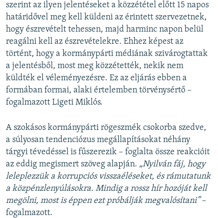
szerint az ilyen jelentéseket a közzététel előtt 15 napos
határidővel meg kell küldeni az érintett szervezetnek,
hogy észrevételt tehessen, majd harminc napon belül
reagálni kell az észrevételekre. Ehhez képest az
történt, hogy a kormánypárti médiának szivárogtattak
a jelentésből, most meg közzétették, nekik nem
küldték el véleményezésre. Ez az eljárás ebben a
formában formai, alaki értelemben törvénysértő –
fogalmazott Ligeti Miklós.
A szokásos kormánypárti rögeszmék csokorba szedve,
a súlyosan tendenciózus megállapításokat néhány
tárgyi tévedéssel is fűszerezik – foglalta össze reakcióit
az eddig megismert szöveg alapján.
„Nyilván fáj, hogy
leleplezzük a korrupciós visszaéléseket, és rámutatunk
a közpénzlenyúlásokra. Mindig a rossz hír hozóját kell
megölni, most is éppen ezt próbálják megvalósítani”
–
fogalmazott.