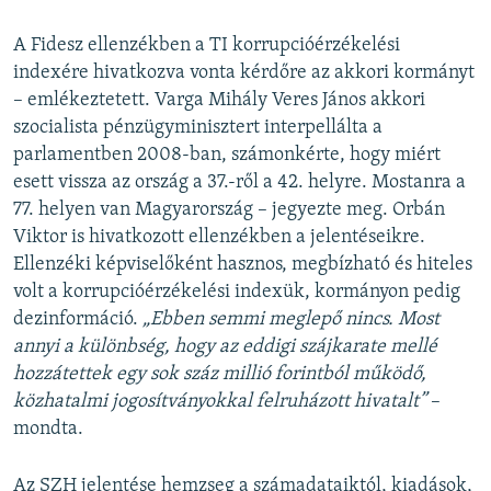
A Fidesz ellenzékben a TI korrupcióérzékelési
indexére hivatkozva vonta kérdőre az akkori kormányt
– emlékeztetett. Varga Mihály Veres János akkori
szocialista pénzügyminisztert interpellálta a
parlamentben 2008-ban, számonkérte, hogy miért
esett vissza az ország a 37.-ről a 42. helyre. Mostanra a
77. helyen van Magyarország – jegyezte meg. Orbán
Viktor is hivatkozott ellenzékben a jelentéseikre.
Ellenzéki képviselőként hasznos, megbízható és hiteles
volt a korrupcióérzékelési indexük, kormányon pedig
dezinformáció.
„Ebben semmi meglepő nincs. Most
annyi a különbség, hogy az eddigi szájkarate mellé
hozzátettek egy sok száz millió forintból működő,
közhatalmi jogosítványokkal felruházott hivatalt”
–
mondta.
Az SZH jelentése hemzseg a számadataiktól, kiadások,