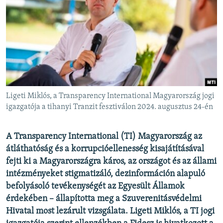
EURÓPAI UNIÓ
VILÁG
KLÍMAVÁLTOZÁS
A MÚLT TANULSÁGAI
KÖVESSEN MINKET!
Ligeti Miklós, a Transparency International Magyarország jogi
igazgatója a tihanyi Tranzit fesztiválon 2024. augusztus 24-én
Valamennyi RFE/RL weboldal
A Transparency International (TI) Magyarország az
átláthatóság és a korrupcióellenesség kisajátításával
fejti ki a Magyarországra káros, az országot és az állami
intézményeket stigmatizáló, dezinformáción alapuló
befolyásoló tevékenységét az Egyesült Államok
érdekében – állapította meg a Szuverenitásvédelmi
Hivatal most lezárult vizsgálata. Ligeti Miklós, a TI jogi