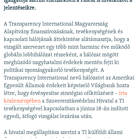
igazgatója szerint ellenzékben a Fidesz is hivatkozott a
jelentéseikre.
A Transparency International Magyarország
Alapítvány finanszírozásának, tevékenységének és
kapcsolati hálójának áttekintése alátámasztja, hogy a
vizsgált szervezet egy több mint harminc éve működő
globális lobbihálózat részeként, a hálózat mögött
meghúzódó nagyhatalmi érdekek mentén fejti ki
politikai nyomásgyakorló tevékenységét. A
Transparency International nevű hálózatot az Amerikai
Egyesült Államok érdekeit képviselő Világbank hozta
létre, hogy érvényesítse stratégiai célkitűzéseit –
írta
közleményében
a Szuverenitásvédelmi Hivatal a TI
tevékenységével kapcsolatban a június 18-án indított
egyedi, átfogó vizsgálat lezárása után.
A hivatal megállapítása szerint a TI külföldi állami