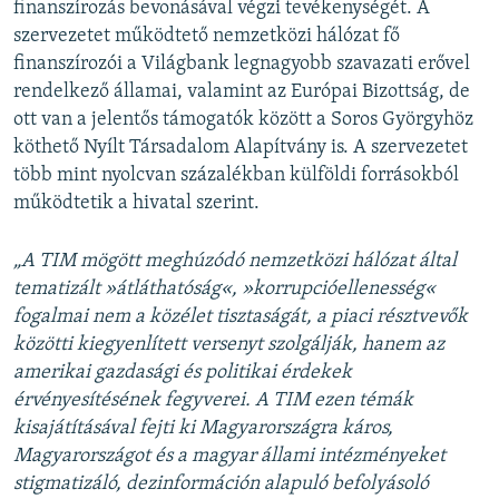
finanszírozás bevonásával végzi tevékenységét. A
szervezetet működtető nemzetközi hálózat fő
finanszírozói a Világbank legnagyobb szavazati erővel
rendelkező államai, valamint az Európai Bizottság, de
ott van a jelentős támogatók között a Soros Györgyhöz
köthető Nyílt Társadalom Alapítvány is. A szervezetet
több mint nyolcvan százalékban külföldi forrásokból
működtetik a hivatal szerint.
„A TIM mögött meghúzódó nemzetközi hálózat által
tematizált »átláthatóság«, »korrupcióellenesség«
fogalmai nem a közélet tisztaságát, a piaci résztvevők
közötti kiegyenlített versenyt szolgálják, hanem az
amerikai gazdasági és politikai érdekek
érvényesítésének fegyverei. A TIM ezen témák
kisajátításával fejti ki Magyarországra káros,
Magyarországot és a magyar állami intézményeket
stigmatizáló, dezinformáción alapuló befolyásoló