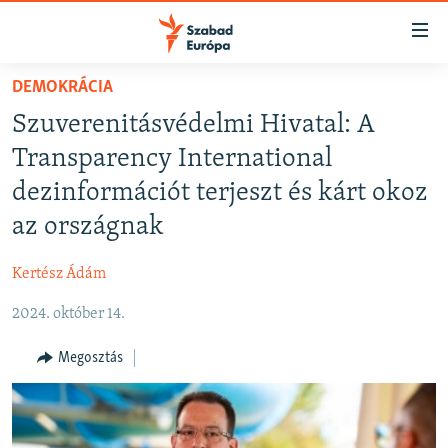
Akadálymentes
mód
Ugrás
DEMOKRÁCIA
a
NAPIRENDEN
Szuverenitásvédelmi Hivatal: A
fő
AKTUÁLIS
oldalra
Transparency International
FELIRATKOZÁS
PODCASTOK
Ugrás
dezinformációt terjeszt és kárt okoz
a
VIDEÓK
az országnak
tartalomjegyzékre
Spotify
ELEMZŐ
Ugrás
Kertész Ádám
a
NER15
Feliratkozás
keresésre
2024. október 14.
SZABADON
TÁRSADALOM
Megosztás
DEMOKRÁCIA
A PÉNZ NYOMÁBAN