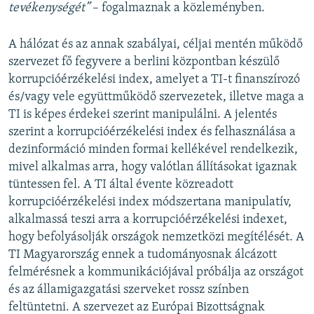
tevékenységét”
– fogalmaznak a közleményben.
A hálózat és az annak szabályai, céljai mentén működő
szervezet fő fegyvere a berlini központban készülő
korrupcióérzékelési index, amelyet a TI-t finanszírozó
és/vagy vele együttműködő szervezetek, illetve maga a
TI is képes érdekei szerint manipulálni. A jelentés
szerint a korrupcióérzékelési index és felhasználása a
dezinformáció minden formai kellékével rendelkezik,
mivel alkalmas arra, hogy valótlan állításokat igaznak
tüntessen fel. A TI által évente közreadott
korrupcióérzékelési index módszertana manipulatív,
alkalmassá teszi arra a korrupcióérzékelési indexet,
hogy befolyásolják országok nemzetközi megítélését. A
TI Magyarország ennek a tudományosnak álcázott
felmérésnek a kommunikációjával próbálja az országot
és az államigazgatási szerveket rossz színben
feltüntetni. A szervezet az Európai Bizottságnak