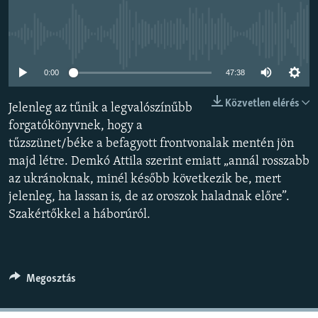
EURÓPAI UNIÓ
VILÁG
Jelenleg nincs elérhető tartalom
KLÍMAVÁLTOZÁS
0:00
47:38
A MÚLT TANULSÁGAI
Közvetlen elérés
Jelenleg az tűnik a legvalószínűbb
forgatókönyvnek, hogy a
KÖVESSEN MINKET!
tűzszünet/béke a befagyott frontvonalak mentén jön
majd létre. Demkó Attila szerint emiatt „annál rosszabb
az ukránoknak, minél később következik be, mert
Valamennyi RFE/RL weboldal
jelenleg, ha lassan is, de az oroszok haladnak előre”.
Szakértőkkel a háborúról.
Megosztás