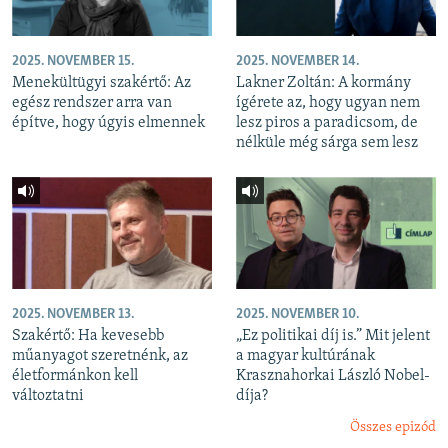
2025. NOVEMBER 15.
2025. NOVEMBER 14.
Menekültügyi szakértő: Az
Lakner Zoltán: A kormány
egész rendszer arra van
ígérete az, hogy ugyan nem
építve, hogy úgyis elmennek
lesz piros a paradicsom, de
nélküle még sárga sem lesz
2025. NOVEMBER 13.
2025. NOVEMBER 10.
Szakértő: Ha kevesebb
„Ez politikai díj is.” Mit jelent
műanyagot szeretnénk, az
a magyar kultúrának
életformánkon kell
Krasznahorkai László Nobel-
változtatni
díja?
Összes epizód