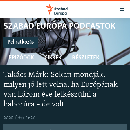
Akadálymentes
mód
Ugrás
SZABAD EURÓPA PODCASTOK
a
NAPIRENDEN
fő
AKTUÁLIS
Feliratkozás
oldalra
FELIRATKOZÁS
PODCASTOK
Ugrás
EPIZÓDOK
CIKKEK
RÉSZLETEK
a
VIDEÓK
tartalomjegyzékre
Spotify
ELEMZŐ
Ugrás
Takács Márk: Sokan mondják,
a
NER15
milyen jó lett volna, ha Európának
Feliratkozás
keresésre
SZABADON
van három éve felkészülni a
háborúra – de volt
TÁRSADALOM
DEMOKRÁCIA
2025. február 26.
A PÉNZ NYOMÁBAN