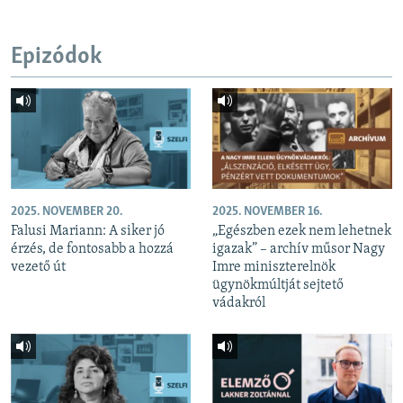
Epizódok
2025. NOVEMBER 20.
2025. NOVEMBER 16.
Falusi Mariann: A siker jó
„Egészben ezek nem lehetnek
érzés, de fontosabb a hozzá
igazak” – archív műsor Nagy
vezető út
Imre miniszterelnök
ügynökmúltját sejtető
vádakról