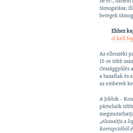
ne el-, hanem 
támogatása; il
betegek támog
Ehhez ka
el kell fo
Az ellenzéki p
15-re több szá
Országgyűlés a
a hazafiak és a
az emberek kez
A Jobbik – Ko
pártelnök több
megmutathatják
„elutasítja a 
korrupcióból é