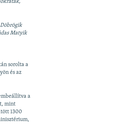
mokraták,
 Döbrögik
údas Matyik
án sorolta a
yön és az
embeállítva a
t, mint
tött 1300
minisztérium,