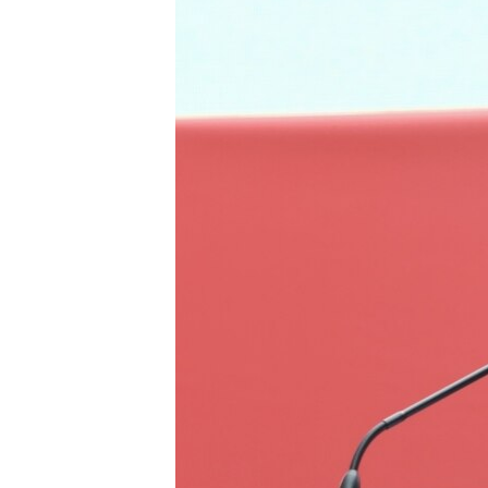
EURÓPAI UNIÓ
VILÁG
KLÍMAVÁLTOZÁS
A MÚLT TANULSÁGAI