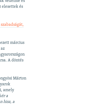
dák védelme és
 elesettek és
 szabadságát,
ezett március
 az
Magyarországon
orsa. A döntés
öngyösi Márton
gyarok
i, amely
kér a
 hisz, a