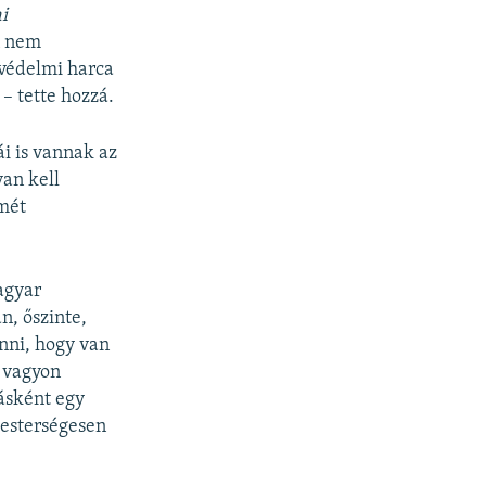
i
n nem
védelmi harca
– tette hozzá.
i is vannak az
van kell
smét
agyar
n, őszinte,
inni, hogy van
i vagyon
dásként egy
mesterségesen