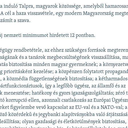
ra induló Talpra, magyarok közössége, amelyből hamarosan 
 A cél a haza visszavétele, egy modern Magyarország megt
zámít a szava.
új nemzeti minimumot hirdetett 12 pontban.
égügy rendbetétele, az ehhez szükséges források megterem
ságának és a tanárok megbecsültségének visszaállítása, m
tatás biztosítása minden magyar gyermeknek; a környezetv
g prioritásként kezelése; a közpénzen folytatott propagan
 a közmédia függetlenségének biztosítása; a kétharmados 
ártfunkcionáriusok, így a legfőbb ügyész, az államfő és az
 menesztése; hatékony és gyors igazságszolgáltatás; zéró t
tó korrupció ellen, azonnali csatlakozás az Európai Ügyész
ket figyelembe vevő kapcsolat az EU-val és a NATO-val; a
öző közérdekű és jegybanki alapítványokba való átjátszás
 leállítása; olyan gazdasági és életkörülmények biztosítása,