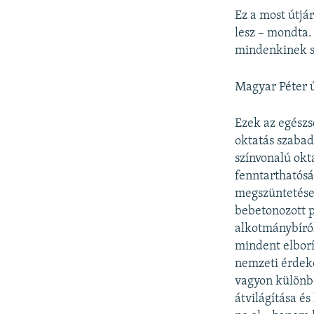
Ez a most útjá
lesz – mondta.
mindenkinek s
Magyar Péter 
Ezek az egészs
oktatás szabad
színvonalú ok
fenntarthatósá
megszüntetése,
bebetonozott p
alkotmánybírók
mindent elborí
nemzeti érdeke
vagyon különb
átvilágítása és