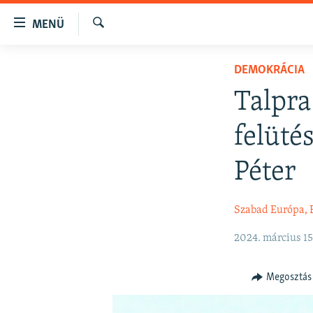
Akadálymentes
MENÜ
mód
Keresés
Ugrás
NAPIRENDEN
DEMOKRÁCIA
a
AKTUÁLIS
fő
Talpra
oldalra
PODCASTOK
Ugrás
felüté
VIDEÓK
a
tartalomjegyzékre
ELEMZŐ
Péter
Ugrás
NER15
a
Szabad Európa, 
keresésre
SZABADON
TÁRSADALOM
2024. március 15
DEMOKRÁCIA
Megosztás
A PÉNZ NYOMÁBAN