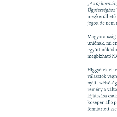
„Az új kormány
Ügyészséghez”
megkerülhető 
jogos, de nem 
Magyarország é
uniónak, mi en
együttműködnün
megbízható NA
Higgyétek el: 
választók végr
nyílt, szélsősé
remény a válto
kijátszása csa
középen álló p
fenntartott sz