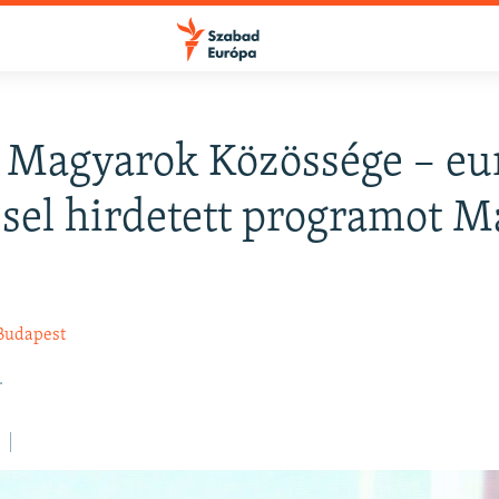
 Magyarok Közössége – eu
ssel hirdetett programot 
Budapest
.