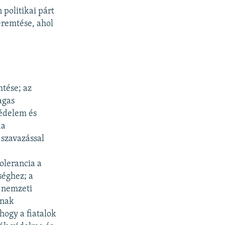
politikai párt
eremtése, ahol
tése; az
agas
édelem és
da
szavazással
olerancia a
séghez; a
 nemzeti
ának
 hogy a fiatalok