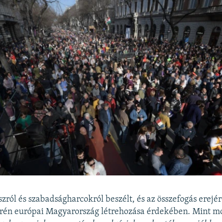
szról és szabadságharcokról beszélt, és az összefogás erejér
rén európai Magyarország létrehozása érdekében. Mint m