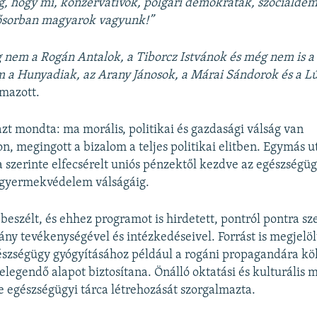
, hogy mi, konzervatívok, polgári demokraták, szociálde
sősorban magyarok vagyunk!”
 nem a Rogán Antalok, a Tiborcz Istvánok és még nem is a
m a Hunyadiak, az Arany Jánosok, a Márai Sándorok és a L
mazott.
zt mondta: ma morális, politikai és gazdasági válság van
, megingott a bizalom a teljes politikai elitben. Egymás ut
a szerinte elfecsérelt uniós pénzektől kezdve az egészségüg
a gyermekvédelem válságáig.
beszélt, és ehhez programot is hirdetett, pontról pontra sz
ány tevékenységével és intézkedéseivel. Forrást is megjelöl
szségügy gyógyításához például a rogáni propagandára köl
 elegendő alapot biztosítana. Önálló oktatási és kulturális 
tve egészségügyi tárca létrehozását szorgalmazta.