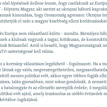
 első lépésének kellene lennie, hogy csatlakozik az Európa
 –
folytatta Magyar, aki szerint az ukrajnai háború kapcsá
annak kimondása, hogy Oroszország agresszor. Ukrajna ön
nézhetjük el neki a magyar kisebbség elleni korlátozásokat 
s Európa nem választható külön – mondta. Bármilyen hibá
nek a klubnak vagyunk a tagjai; kritikusan, de konstruktí
k Brüsszellel. Arról is beszélt, hogy Magyarországnak i
TO-szövetségessé kell válnia.
ez a kormány választáson legyőzhető – fogalmazott. Ha a m
e látnak egy valós, megvesztegethetetlen, megzsarolhatatla
gektől mentes politikai erőt, akkor egyre többen fogják elh
zásra, talán gyorsabban, mint sokan gondolnák. A nemzet
k a hatalomgyár és az ellenzéki szereplők érdeke, ő megol
olitikai erőt ajánl, amely leszámolna az utóbbi évtizedek 
ekértábor-logikájával.