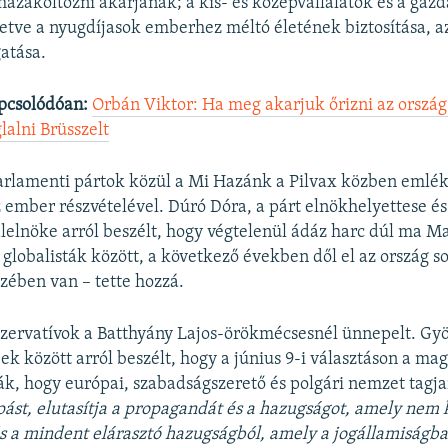
hazaköltözni akarjanak; a kis- és középvállalatok és a gaz
letve a nyugdíjasok emberhez méltó életének biztosítása, az
atása.
pcsolódóan:
Orbán Viktor: Ha meg akarjuk őrizni az ország
glalni Brüsszelt
arlamenti pártok közül a Mi Hazánk a Pilvax közben emlék
z ember részvételével. Dúró Dóra, a párt elnökhelyettese és
lelnöke arról beszélt, hogy végtelenül ádáz harc dúl ma 
 globalisták között, a következő években dől el az ország s
ében van – tette hozzá.
nzervatívok a Batthyány Lajos-örökmécsesnél ünnepelt. Gy
ek között arról beszélt, hogy a június 9-i választáson a ma
, hogy európai, szabadságszerető és polgári nemzet tagja
lopást, elutasítja a propagandát és a hazugságot, amely nem 
s a mindent elárasztó hazugságból, amely a jogállamiságban