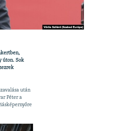
mkertben,
y úton. Sok
ízezrek
szavalása után
ar Péter a
riásképernyőre