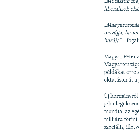
„Mutassuk meg
liberálisok el
„Magyarország
országa, hane
hazája”
– fogal
Magyar Péter a
Magyarországon
példákat erre 
oktatáson át 
Új kormányról 
jelenlegi korm
mondta, az egé
milliárd forint
szociális, ille