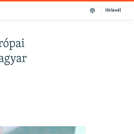
Hírlevél
rópai
Magyar