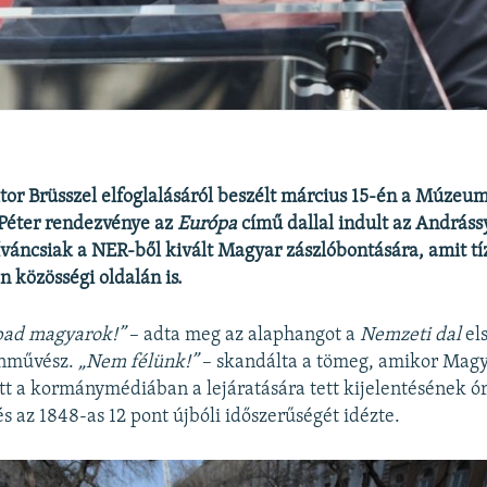
or Brüsszel elfoglalásáról beszélt március 15-én a Múzeu
Péter rendezvénye az
Európa
című dallal indult az Andráss
íváncsiak a NER-ből kivált Magyar zászlóbontására, amit t
n közösségi oldalán is.
abad magyarok!”
– adta meg az alaphangot a
Nemzeti dal
el
ínművész.
„Nem félünk!”
– skandálta a tömeg, amikor Magy
tt a kormánymédiában a lejáratására tett kijelentésének ó
és az 1848-as 12 pont újbóli időszerűségét idézte.