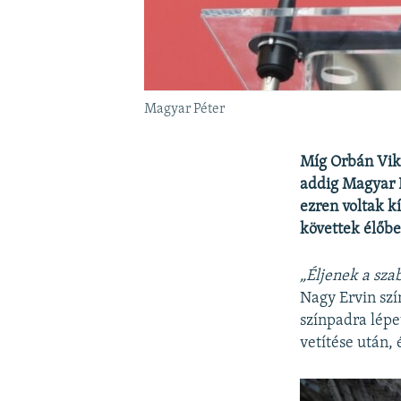
Magyar Péter
Míg Orbán Vikt
addig Magyar 
ezren voltak k
követtek élőbe
„Éljenek a sz
Nagy Ervin sz
színpadra lépe
vetítése után, 