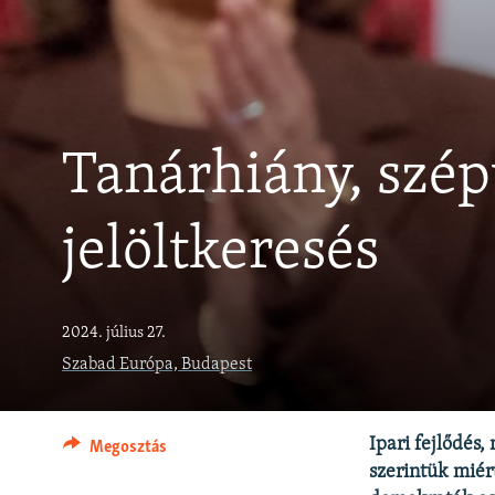
EURÓPAI UNIÓ
VILÁG
KLÍMAVÁLTOZÁS
A MÚLT TANULSÁGAI
Tanárhiány, szé
jelöltkeresés
2024. július 27.
Szabad Európa, Budapest
Ipari fejlődés
Megosztás
szerintük miér