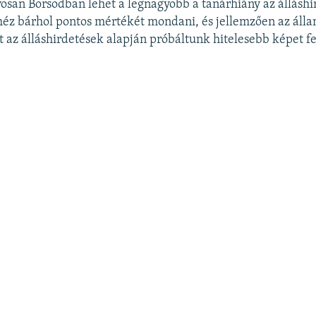
san Borsodban lehet a legnagyobb a tanárhiány az álláshi
héz bárhol pontos mértékét mondani, és jellemzően az álla
 az álláshirdetések alapján próbáltunk hitelesebb képet fe