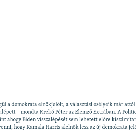
égül a demokrata elnökjelölt, a választási esélyeik már attól
zalépett – mondta Krekó Péter az Elemző Extrában. A Politic
rint ahogy Biden visszalépését sem lehetett előre kiszámíta
venni, hogy Kamala Harris alelnök lesz az új demokrata jelö