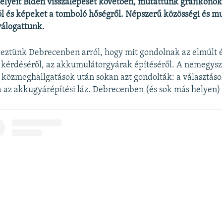
lyeit Biden visszalépését követően, mutattunk grafikonok
 és képeket a tomboló hőségről. Népszerű közösségi és m
válogattunk.
eztünk Debrecenben arról, hogy mit gondolnak az elmúlt 
i kérdéséről, az akkumulátorgyárak építéséről. A nemegys
 közmeghallgatások után sokan azt gondolták: a választáso
a az akkugyárépítési láz. Debrecenben (és sok más helyen) 