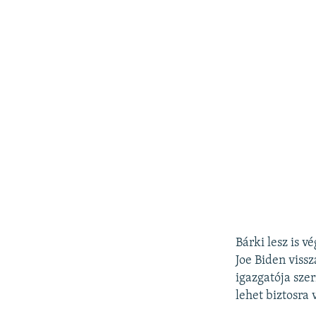
Bárki lesz is v
Joe Biden viss
igazgatója sze
lehet biztosra 