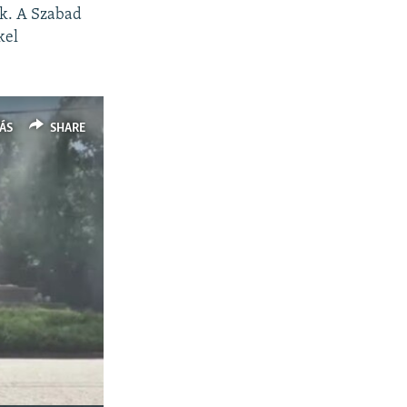
k. A Szabad
kel
ÁS
SHARE