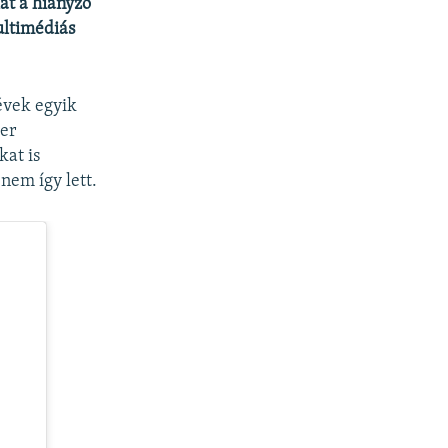
at a hiányzó
ultimédiás
évek egyik
zer
kat is
nem így lett.