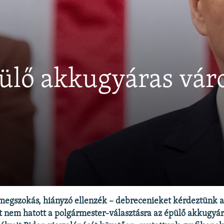
pülő akkugyáras vár
, megszokás, hiányzó ellenzék – debrecenieket kérdeztünk a
t nem hatott a polgármester-választásra az épülő akkugyá