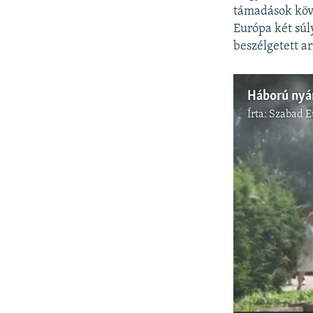
támadások köv
Európa két súl
beszélgetett a
Írta:
Szabad E