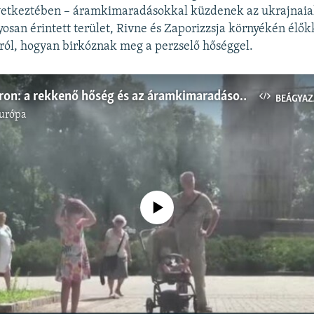
etkeztében – áramkimaradásokkal küzdenek az ukrajnaia
yosan érintett terület, Rivne és Zaporizzsja környékén élők
rról, hogyan birkóznak meg a perzselő hőséggel.
Háború nyáron: a rekkenő hőség és az áramkimaradások is nehezítik az ukránok életét
BEÁGYAZ
urópa
Jelenleg nincs elérhető tartalom