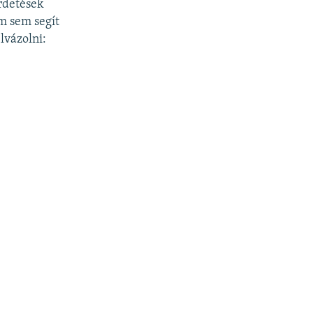
rdetések
m sem segít
lvázolni: