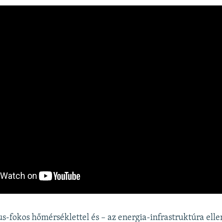
s-fokos hőmérséklettel és – az energia-infrastruktúra elle