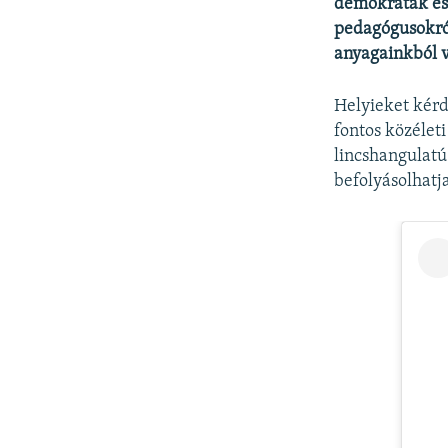
demokraták esé
pedagógusokról
anyagainkból 
Helyieket kérd
fontos közélet
lincshangulatú
befolyásolhatj