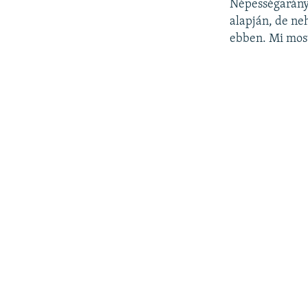
Népességarányo
alapján, de ne
ebben. Mi most