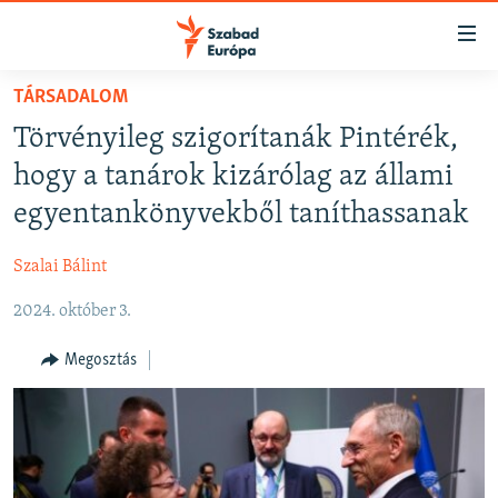
Akadálymentes
mód
Ugrás
TÁRSADALOM
a
NAPIRENDEN
Törvényileg szigorítanák Pintérék,
fő
AKTUÁLIS
oldalra
hogy a tanárok kizárólag az állami
FELIRATKOZÁS
PODCASTOK
Ugrás
egyentankönyvekből taníthassanak
a
VIDEÓK
tartalomjegyzékre
Szalai Bálint
Spotify
ELEMZŐ
Ugrás
a
2024. október 3.
NER15
Feliratkozás
keresésre
SZABADON
Megosztás
TÁRSADALOM
DEMOKRÁCIA
A PÉNZ NYOMÁBAN