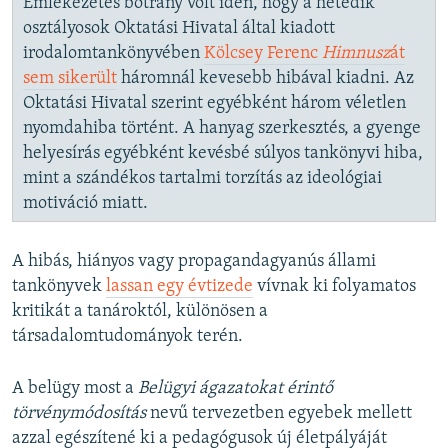
Emlékezetes botrány volt idén, hogy a hetedik
osztályosok Oktatási Hivatal által kiadott
irodalomtankönyvében
Kölcsey Ferenc
Himnusz
át
sem sikerült
háromnál kevesebb hibával kiadni. Az
Oktatási Hivatal szerint egyébként három véletlen
nyomdahiba történt. A hanyag szerkesztés, a gyenge
helyesírás egyébként kevésbé súlyos tankönyvi hiba,
mint a szándékos tartalmi torzítás az ideológiai
motiváció miatt.
A hibás, hiányos vagy propagandagyanús állami
tankönyvek
lassan egy évtizede
vívnak ki folyamatos
kritikát a tanároktól, különösen a
társadalomtudományok terén.
A belügy most a
Belügyi ágazatokat érintő
törvénymódosítás
nevű tervezetben egyebek mellett
azzal egészítené ki a pedagógusok új életpályáját