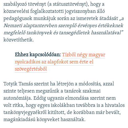
szabályozó törvényt (a státusztörvényt), hogy a
köznevelési foglalkoztatotti jogviszonyban álló
pedagógusok munkájuk során az ismeretek átadását
„a
Nemzeti alaptantervben szereplő érvényes értékeknek
megfelelő tankönyvek és tansegédletek használatával”
közvetíthetik.
Ehhez kapcsolódóan:
Tízből négy magyar
nyolcadikos az alapfokot sem érte el
szövegértésből
Totyik Tamás szerint ha létrejön a módosítás, azzal
szinte teljesen megszűnik a tanárok szakmai
autonómiája. Eddig ugyanis elmondása szerint nem
volt ritka, hogy egyes iskolákban továbbra is a hivatalos
tankönyvjegyzékről kitiltott, de korábban már bevált,
magánkiadású könyveket használtak.