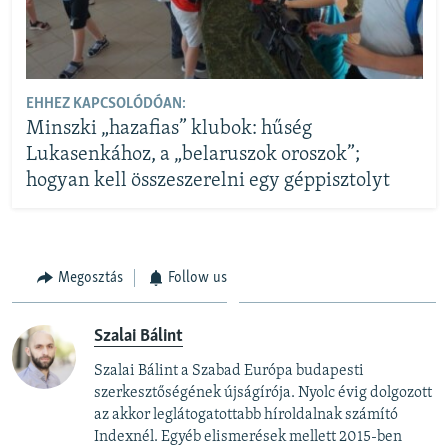
EHHEZ KAPCSOLÓDÓAN:
Minszki „hazafias” klubok: hűség
Lukasenkához, a „belaruszok oroszok”;
hogyan kell összeszerelni egy géppisztolyt
Megosztás
Follow us
Szalai Bálint
Szalai Bálint a Szabad Európa budapesti
szerkesztőségének újságírója. Nyolc évig dolgozott
az akkor leglátogatottabb híroldalnak számító
Indexnél. Egyéb elismerések mellett 2015-ben