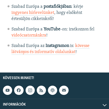
Szabad Európa a
postafiókjában
: kérje
ingyenes hírlevelünket
, hogy elsőként
értesüljön cikkeinkről!
Szabad Európa a
YouTube
-on: iratkozzon fel
videócsatornánkra
!
Szabad Európa az
Instagramon
is:
kövesse
látványos és informatív oldalunkat
! ​
KÖVESSEN MINKET!
INFORMÁCIÓK