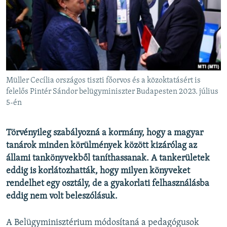
EURÓPAI UNIÓ
VILÁG
KLÍMAVÁLTOZÁS
A MÚLT TANULSÁGAI
Müller Cecília országos tiszti főorvos és a közoktatásért is
KÖVESSEN MINKET!
felelős Pintér Sándor belügyminiszter Budapesten 2023. július
5-én
Törvényileg szabályozná a kormány, hogy a magyar
Valamennyi RFE/RL weboldal
tanárok minden körülmények között kizárólag az
állami tankönyvekből taníthassanak. A tankerületek
eddig is korlátozhatták, hogy milyen könyveket
rendelhet egy osztály, de a gyakorlati felhasználásba
eddig nem volt beleszólásuk.
A Belügyminisztérium módosítaná a pedagógusok