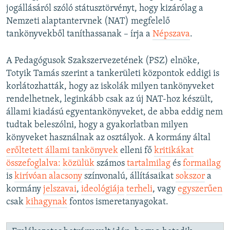
jogállásáról szóló státusztörvényt, hogy kizárólag a
Nemzeti alaptantervnek (NAT) megfelelő
tankönyvekből taníthassanak – írja a
Népszava
.
A Pedagógusok Szakszervezetének (PSZ) elnöke,
Totyik Tamás szerint a tankerületi központok eddigi is
korlátozhatták, hogy az iskolák milyen tankönyveket
rendelhetnek, leginkább csak az új NAT-hoz készült,
állami kiadású egyentankönyveket, de abba eddig nem
tudtak beleszólni, hogy a gyakorlatban milyen
könyveket használnak az osztályok. A kormány által
erőltetett állami tankönyvek
elleni fő
kritikákat
összefoglalva:
közülük
számos
tartalmilag
és
formailag
is
kirívóan alacsony
színvonalú, állításaikat
sokszor
a
kormány
jelszavai
,
ideológiája
terheli
, vagy
egyszerűen
csak
kihagynak
fontos ismeretanyagokat.