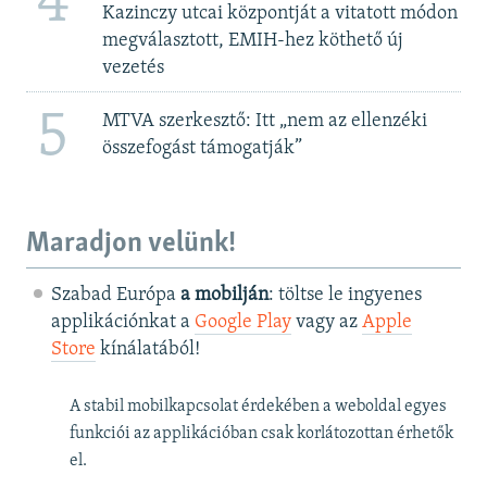
4
Kazinczy utcai központját a vitatott módon
megválasztott, EMIH-hez köthető új
vezetés
5
MTVA szerkesztő: Itt „nem az ellenzéki
összefogást támogatják”
Maradjon velünk!
Szabad Európa
a mobilján
: töltse le ingyenes
applikációnkat a
Google Play
vagy az
Apple
Store
kínálatából!
A stabil mobilkapcsolat érdekében a weboldal egyes
funkciói az applikációban csak korlátozottan érhetők
el.