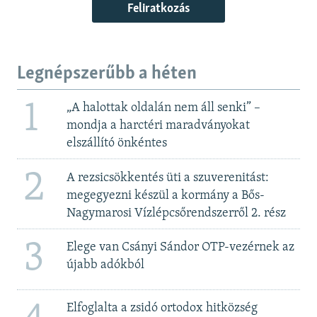
Feliratkozás
Legnépszerűbb a héten
1
„A halottak oldalán nem áll senki” –
mondja a harctéri maradványokat
elszállító önkéntes
2
A rezsicsökkentés üti a szuverenitást:
megegyezni készül a kormány a Bős-
Nagymarosi Vízlépcsőrendszerről 2. rész
3
Elege van Csányi Sándor OTP-vezérnek az
újabb adókból
Elfoglalta a zsidó ortodox hitközség