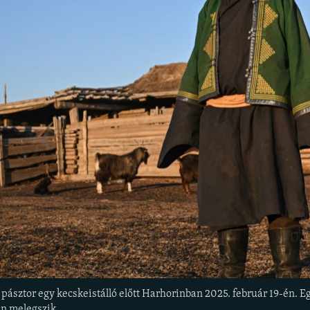
ztor egy kecskeistálló előtt Harhorinban 2025. február 19-én. Egye
n melegszik