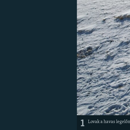
EURÓPAI UNIÓ
VILÁG
KLÍMAVÁLTOZÁS
A MÚLT TANULSÁGAI
1
Lovak a havas legelőn