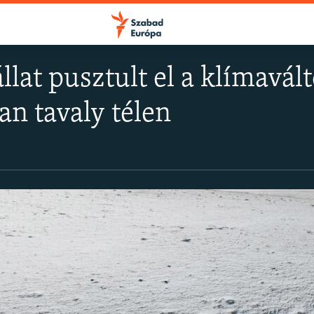
llat pusztult el a klímavál
n tavaly télen
FELIRATKOZÁS
Apple Podcasts
Spotify
Feliratkozás