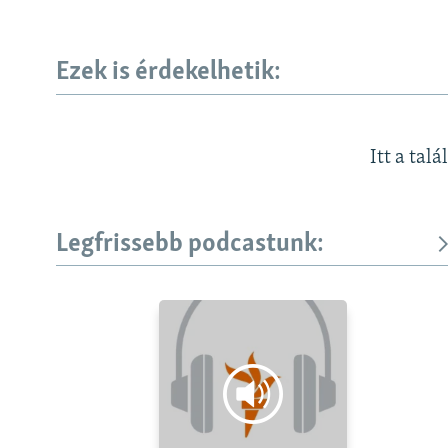
Ezek is érdekelhetik:
Itt a talá
Legfrissebb podcastunk: