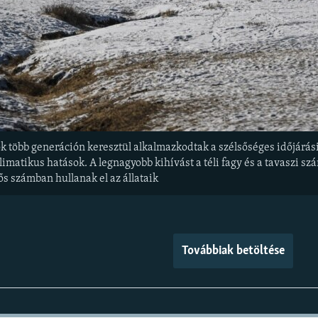
k több generáción keresztül alkalmazkodtak a szélsőséges időjárá
limatikus hatások. A legnagyobb kihívást a téli fagy és a tavaszi s
ős számban hullanak el az állataik
Továbbiak betöltése