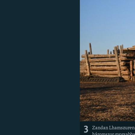
3
Zandan Lhamszuren pás
háromszor gyorsabba