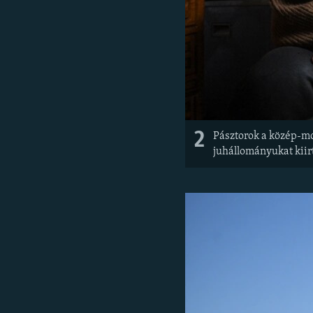
2
Pásztorok a közép-mo
juhállományukat kiirt