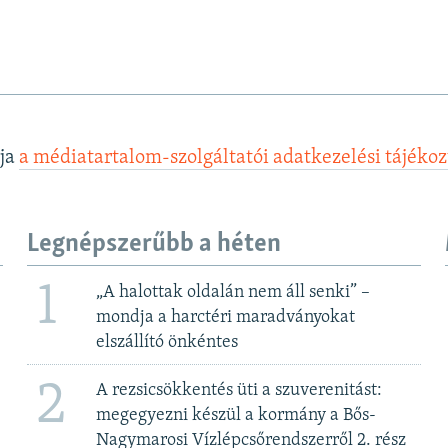
lja
a médiatartalom-szolgáltatói adatkezelési tájéko
Legnépszerűbb a héten
1
„A halottak oldalán nem áll senki” –
mondja a harctéri maradványokat
elszállító önkéntes
2
A rezsicsökkentés üti a szuverenitást:
megegyezni készül a kormány a Bős-
Nagymarosi Vízlépcsőrendszerről 2. rész