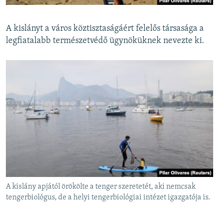
A kislányt a város köztisztaságáért felelős társasága a
legfiatalabb természetvédő ügynöküknek nevezte ki.
A kislány apjától örökölte a tenger szeretetét, aki nemcsak
tengerbiológus, de a helyi tengerbiológiai intézet igazgatója is.