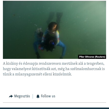
A kislány és édesapja rendszeresen merülnek alá a tengerben,
hogy valamelyest kitisztítsák azt, még ha szélmalomharcnak is
tűnik a műanyagszemét elleni küzdelmük.
Megosztás
Follow us