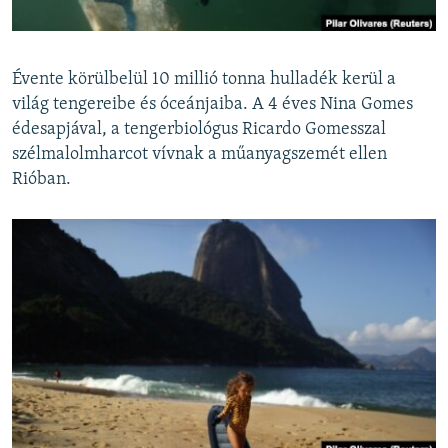
EURÓPAI UNIÓ
VILÁG
Évente körülbelül 10 millió tonna hulladék kerül a
KLÍMAVÁLTOZÁS
világ tengereibe és óceánjaiba. A 4 éves Nina Gomes
A MÚLT TANULSÁGAI
édesapjával, a tengerbiológus Ricardo Gomesszal
szélmalolmharcot vívnak a műanyagszemét ellen
Rióban.
KÖVESSEN MINKET!
Valamennyi RFE/RL weboldal