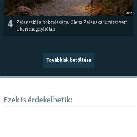
4
Zelenszkij elnök felesége, Olena Zelenska is részt vett
a kert megnyitóján
Továbbiak betöltése
Ezek is érdekelhetik: