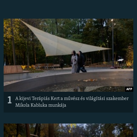
EURÓPAI UNIÓ
VILÁG
KLÍMAVÁLTOZÁS
A MÚLT TANULSÁGAI
KÖVESSEN MINKET!
Valamennyi RFE/RL weboldal
1
A kijevi Terápiás Kert a művész és világítási szakember
Mikola Kabluka munkája