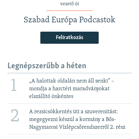
vezető út
Szabad Európa Podcastok
Feliratkozás
Legnépszerűbb a héten
1
„A halottak oldalán nem áll senki” –
mondja a harctéri maradványokat
elszállító önkéntes
2
A rezsicsökkentés üti a szuverenitást:
megegyezni készül a kormány a Bős-
Nagymarosi Vízlépcsőrendszerről 2. rész