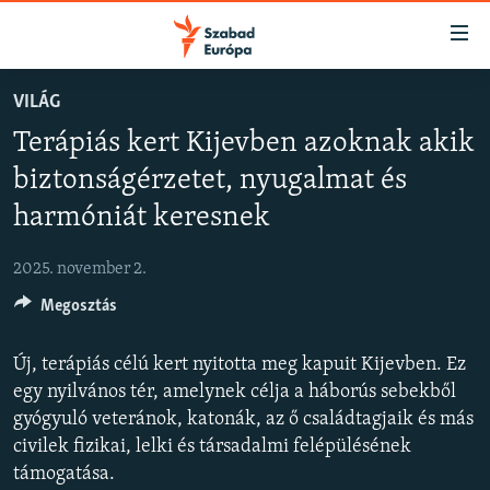
Akadálymentes
mód
Ugrás
VILÁG
a
NAPIRENDEN
Terápiás kert Kijevben azoknak akik
fő
AKTUÁLIS
oldalra
biztonságérzetet, nyugalmat és
FELIRATKOZÁS
PODCASTOK
Ugrás
harmóniát keresnek
a
VIDEÓK
tartalomjegyzékre
Spotify
2025. november 2.
ELEMZŐ
Ugrás
a
Megosztás
NER15
Feliratkozás
keresésre
SZABADON
Új, terápiás célú kert nyitotta meg kapuit Kijevben. Ez
egy nyilvános tér, amelynek célja a háborús sebekből
TÁRSADALOM
gyógyuló veteránok, katonák, az ő családtagjaik és más
DEMOKRÁCIA
civilek fizikai, lelki és társadalmi felépülésének
A PÉNZ NYOMÁBAN
támogatása.