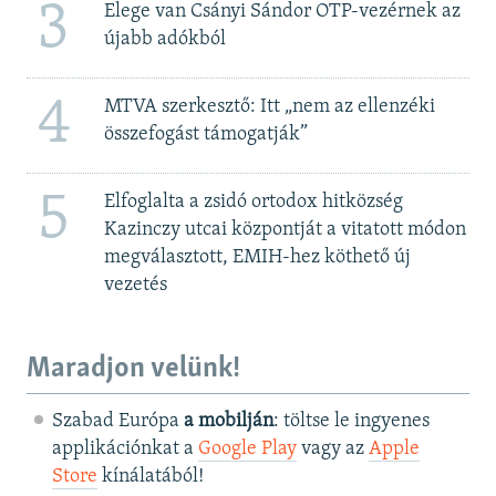
3
Elege van Csányi Sándor OTP-vezérnek az
újabb adókból
4
MTVA szerkesztő: Itt „nem az ellenzéki
összefogást támogatják”
5
Elfoglalta a zsidó ortodox hitközség
Kazinczy utcai központját a vitatott módon
megválasztott, EMIH-hez köthető új
vezetés
Maradjon velünk!
Szabad Európa
a mobilján
: töltse le ingyenes
applikációnkat a
Google Play
vagy az
Apple
Store
kínálatából!