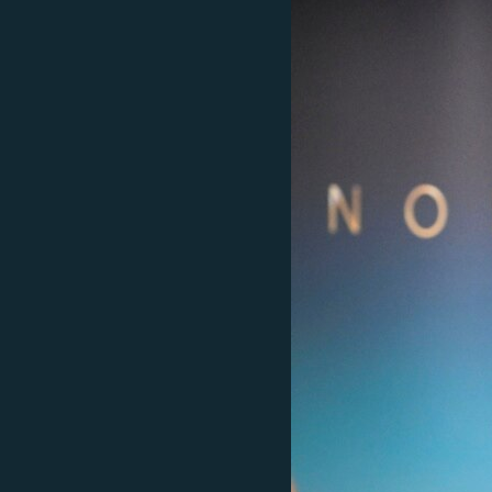
EURÓPAI UNIÓ
VILÁG
KLÍMAVÁLTOZÁS
A MÚLT TANULSÁGAI