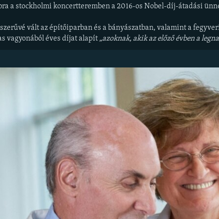
bra a stockholmi koncertteremben a 2016-os Nobel-díj-átadási ün
zerűvé vált az építőiparban és a bányászatban, valamint a fegyveri
s vagyonából éves díjat alapít
„azoknak, akik az előző évben a leg