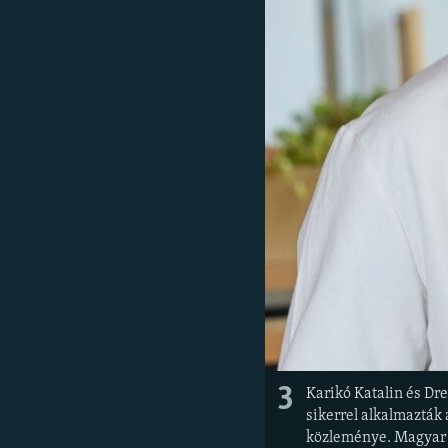
3
Karikó Katalin és Dr
sikerrel alkalmazták 
közleménye. Magyar sz