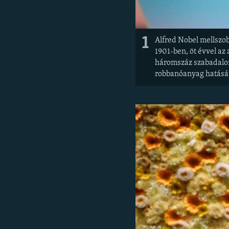
1
Alfred Nobel mellszob
1901-ben, öt évvel az 
háromszáz szabadalomm
robbanóanyag hatásá