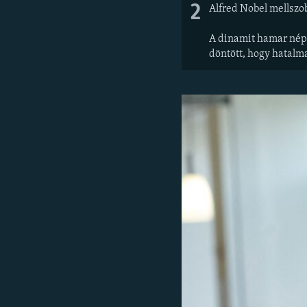
2
Alfred Nobel mellszo
A dinamit hamar néps
döntött, hogy hatalma