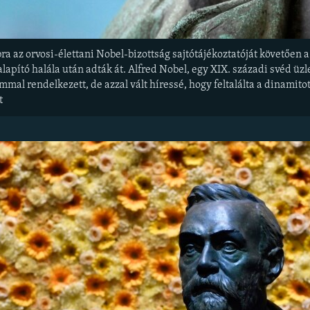
ra az orvosi-élettani Nobel-bizottság sajtótájékoztatóját követően 
alapító halála után adták át. Alfred Nobel, egy XIX. századi svéd üz
al rendelkezett, de azzal vált híressé, hogy feltalálta a dinamitot,
t