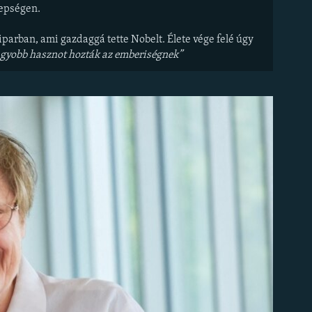
nepségen.
parban, ami gazdaggá tette Nobelt. Élete vége felé úgy
nagyobb hasznot hozták az emberiségnek”