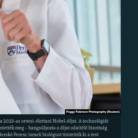
 2023-as orvosi-élettani Nobel-díjat. A technológiát
tették meg – hangsúlyozta a díjat odaítélő bizottság
skó Ferenc izraeli biológust tüntették ki a test