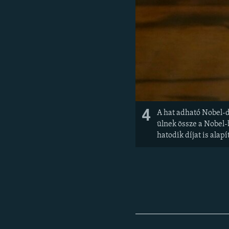
4
A hat adható Nobel-d
ülnek össze a Nobel-
hatodik díjat is ala