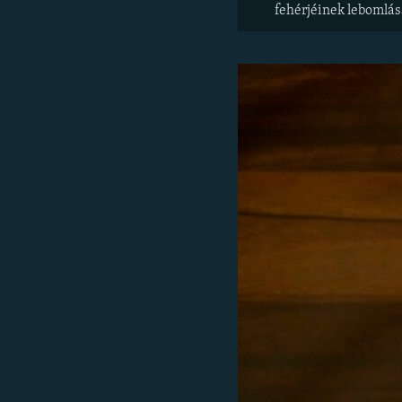
fehérjéinek lebomlás