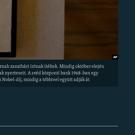
rnah zanzibári írónak ítéltek. Mindig október elején
ak nyerteseit. A svéd központi bank 1968-ban egy
 Nobel-díj, mindig a többivel együtt adják át