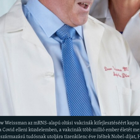
ew Weissman az mRNS-alapú oltási vakcinák kifejlesztéséért kapta a
a Covid elleni küzdelemben, a vakcinák több millió ember életét men
ármazású tudósnak utoljára tizenkilenc éve ítéltek Nobel-díjat, Her