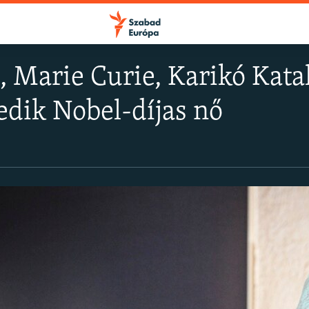
, Marie Curie, Karikó Kata
dik Nobel-díjas nő
FELIRATKOZÁS
Apple Podcasts
Spotify
Feliratkozás