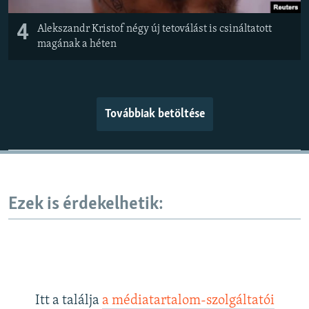
4
Alekszandr Kristof négy új tetoválást is csináltatott
magának a héten
Továbbiak betöltése
Ezek is érdekelhetik:
Itt a találja
a médiatartalom-szolgáltatói