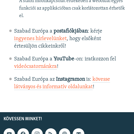
A stabil mobilkapcsolat érdekében a weboldal egyes
funkciói az applikációban csak korlátozottan érhetők
el.
Szabad Európa a
postafiókjában
: kérje
ingyenes hírlevelünket
, hogy elsőként
értesüljön cikkeinkről!
Szabad Európa a
YouTube
-on: iratkozzon fel
videócsatornánkra
!
Szabad Európa az
Instagramon
is:
kövesse
látványos és informatív oldalunkat
! ​
KÖVESSEN MINKET!