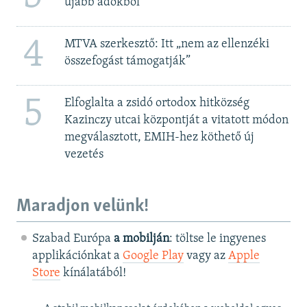
újabb adókból
4
MTVA szerkesztő: Itt „nem az ellenzéki
összefogást támogatják”
5
Elfoglalta a zsidó ortodox hitközség
Kazinczy utcai központját a vitatott módon
megválasztott, EMIH-hez köthető új
vezetés
Maradjon velünk!
Szabad Európa
a mobilján
: töltse le ingyenes
applikációnkat a
Google Play
vagy az
Apple
Store
kínálatából!