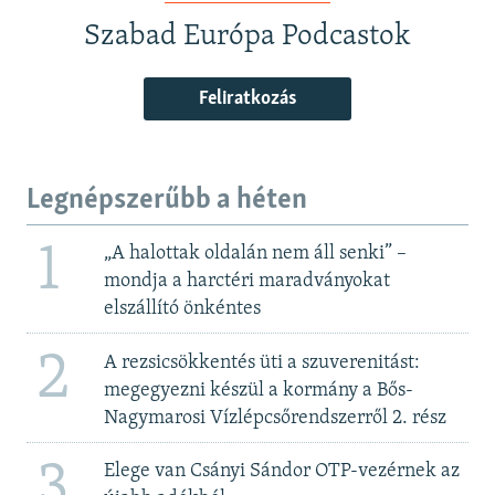
Szabad Európa Podcastok
Feliratkozás
Legnépszerűbb a héten
1
„A halottak oldalán nem áll senki” –
mondja a harctéri maradványokat
elszállító önkéntes
2
A rezsicsökkentés üti a szuverenitást:
megegyezni készül a kormány a Bős-
Nagymarosi Vízlépcsőrendszerről 2. rész
3
Elege van Csányi Sándor OTP-vezérnek az