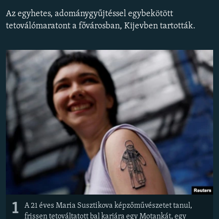
EURÓPAI UNIÓ
Az egyhetes, adománygyűjtéssel egybekötött
tetoválómaratont a fővárosban, Kijevben tartották.
VILÁG
KLÍMAVÁLTOZÁS
A MÚLT TANULSÁGAI
KÖVESSEN MINKET!
Valamennyi RFE/RL weboldal
1
A 21 éves Maria Susztikova képzőművészetet tanul,
frissen tetováltatott bal karjára egy Motankát, egy