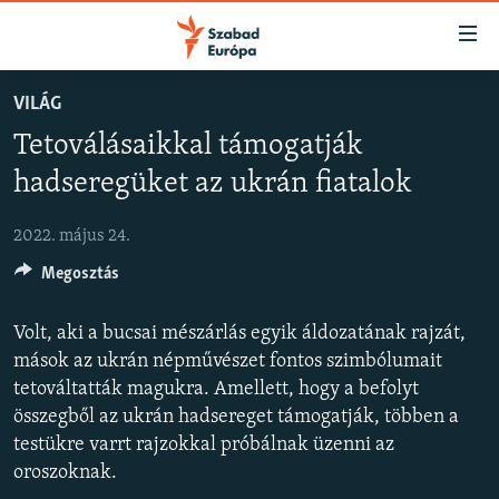
Akadálymentes
mód
Ugrás
VILÁG
a
NAPIRENDEN
Tetoválásaikkal támogatják
fő
AKTUÁLIS
oldalra
hadseregüket az ukrán fiatalok
FELIRATKOZÁS
PODCASTOK
Ugrás
a
2022. május 24.
VIDEÓK
tartalomjegyzékre
Spotify
Megosztás
ELEMZŐ
Ugrás
a
NER15
Volt, aki a bucsai mészárlás egyik áldozatának rajzát,
Feliratkozás
keresésre
SZABADON
mások az ukrán népművészet fontos szimbólumait
tetováltatták magukra. Amellett, hogy a befolyt
TÁRSADALOM
összegből az ukrán hadsereget támogatják, többen a
DEMOKRÁCIA
testükre varrt rajzokkal próbálnak üzenni az
oroszoknak.
A PÉNZ NYOMÁBAN