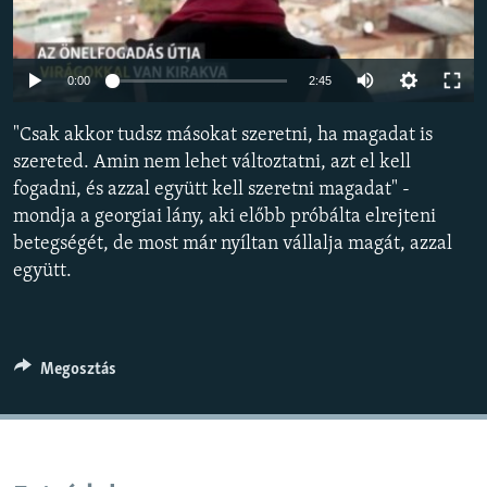
EURÓPAI UNIÓ
VILÁG
Auto
0:00
2:45
KLÍMAVÁLTOZÁS
240p
"Csak akkor tudsz másokat szeretni, ha magadat is
A MÚLT TANULSÁGAI
360p
szereted. Amin nem lehet változtatni, azt el kell
fogadni, és azzal együtt kell szeretni magadat" -
480p
KÖVESSEN MINKET!
Auto
240p
360p
480p
mondja a georgiai lány, aki előbb próbálta elrejteni
720p
betegségét, de most már nyíltan vállalja magát, azzal
720p
1080p
1080p
együtt.
Valamennyi RFE/RL weboldal
Megosztás