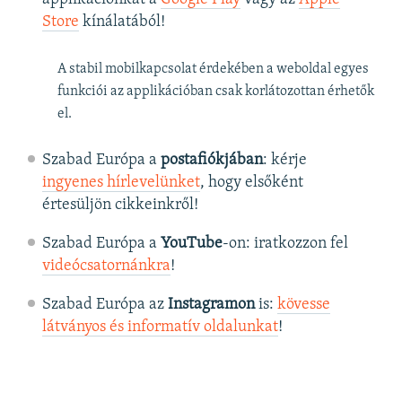
Store
kínálatából!
A stabil mobilkapcsolat érdekében a weboldal egyes
funkciói az applikációban csak korlátozottan érhetők
el.
Szabad Európa a
postafiókjában
: kérje
ingyenes hírlevelünket
, hogy elsőként
értesüljön cikkeinkről!
Szabad Európa a
YouTube
-on: iratkozzon fel
videócsatornánkra
!
Szabad Európa az
Instagramon
is:
kövesse
látványos és informatív oldalunkat
! ​