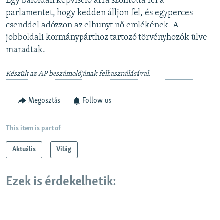
Egy baloldali képviselő arra szólította fel a
parlamentet, hogy kedden álljon fel, és egyperces
csenddel adózzon az elhunyt nő emlékének. A
jobboldali kormánypárthoz tartozó törvényhozók ülve
maradtak.
Készült az AP beszámolójának felhasználásával.
Megosztás
Follow us
This item is part of
Aktuális
Világ
Ezek is érdekelhetik: