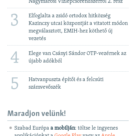
Nagymarosi Vízlépcsőrendszerről 2. rész
3
Elfoglalta a zsidó ortodox hitközség
Kazinczy utcai központját a vitatott módon
megválasztott, EMIH-hez köthető új
vezetés
4
Elege van Csányi Sándor OTP-vezérnek az
újabb adókból
5
Hatvanpuszta építői és a felcsúti
számvevőszék
Maradjon velünk!
Szabad Európa
a mobilján
: töltse le ingyenes
applikációnkat a
Google Play
vagy az
Apple