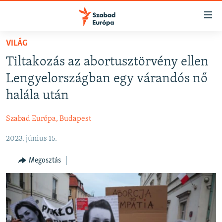
Akadálymentes
mód
Ugrás
VILÁG
a
NAPIRENDEN
Tiltakozás az abortusztörvény ellen
fő
AKTUÁLIS
oldalra
Lengyelországban egy várandós nő
FELIRATKOZÁS
PODCASTOK
Ugrás
halála után
a
VIDEÓK
tartalomjegyzékre
Szabad Európa, Budapest
Spotify
ELEMZŐ
Ugrás
a
2023. június 15.
NER15
Feliratkozás
keresésre
SZABADON
Megosztás
TÁRSADALOM
DEMOKRÁCIA
A PÉNZ NYOMÁBAN