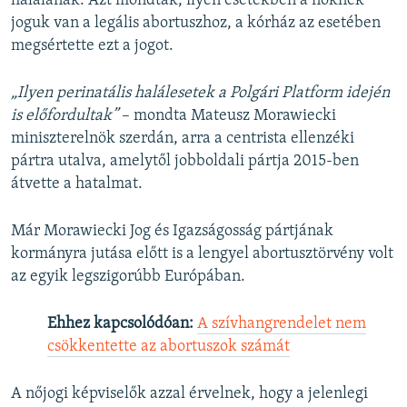
halálának. Azt mondták, ilyen esetekben a nőknek
joguk van a legális abortuszhoz, a kórház az esetében
megsértette ezt a jogot.
„Ilyen perinatális halálesetek a Polgári Platform idején
is előfordultak”
– mondta Mateusz Morawiecki
miniszterelnök szerdán, arra a centrista ellenzéki
pártra utalva, amelytől jobboldali pártja 2015-ben
átvette a hatalmat.
Már Morawiecki Jog és Igazságosság pártjának
kormányra jutása előtt is a lengyel abortusztörvény volt
az egyik legszigorúbb Európában.
Ehhez kapcsolódóan:
A szívhangrendelet nem
csökkentette az abortuszok számát
A nőjogi képviselők azzal érvelnek, hogy a jelenlegi