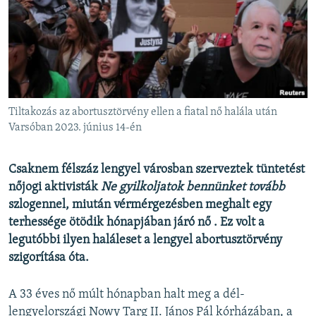
EURÓPAI UNIÓ
VILÁG
KLÍMAVÁLTOZÁS
A MÚLT TANULSÁGAI
Tiltakozás az abortusztörvény ellen a fiatal nő halála után
KÖVESSEN MINKET!
Varsóban 2023. június 14-én
Csaknem félszáz lengyel városban szerveztek tüntetést
nőjogi aktivisták
Ne gyilkoljatok bennünket tovább
Valamennyi RFE/RL weboldal
szlogennel, miután vérmérgezésben meghalt egy
terhessége ötödik hónapjában járó nő . Ez volt a
legutóbbi ilyen haláleset a lengyel abortusztörvény
szigorítása óta.
A 33 éves nő múlt hónapban halt meg a dél-
lengyelországi Nowy Targ II. János Pál kórházában, a