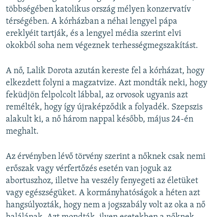
többségében katolikus ország mélyen konzervatív
térségében. A kórházban a néhai lengyel pápa
ereklyéit tartják, és a lengyel média szerint elvi
okokból soha nem végeznek terhességmegszakítást.
A nő, Lalik Dorota azután kereste fel a kórházat, hogy
elkezdett folyni a magzatvize. Azt mondták neki, hogy
feküdjön felpolcolt lábbal, az orvosok ugyanis azt
remélték, hogy így újraképződik a folyadék. Szepszis
alakult ki, a nő három nappal később, május 24-én
meghalt.
Az érvényben lévő törvény szerint a nőknek csak nemi
erőszak vagy vérfertőzés esetén van joguk az
abortuszhoz, illetve ha veszély fenyegeti az életüket
vagy egészségüket. A kormányhatóságok a héten azt
hangsúlyozták, hogy nem a jogszabály volt az oka a nő