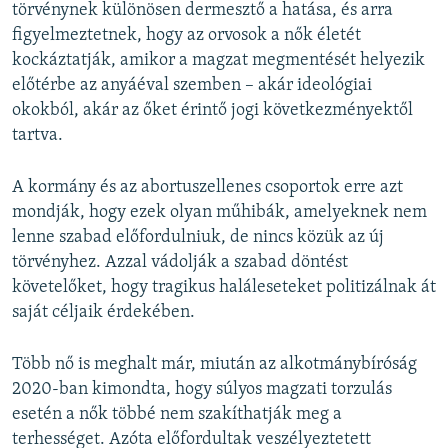
törvénynek különösen dermesztő a hatása, és arra
figyelmeztetnek, hogy az orvosok a nők életét
kockáztatják, amikor a magzat megmentését helyezik
előtérbe az anyáéval szemben – akár ideológiai
okokból, akár az őket érintő jogi következményektől
tartva.
A kormány és az abortuszellenes csoportok erre azt
mondják, hogy ezek olyan műhibák, amelyeknek nem
lenne szabad előfordulniuk, de nincs közük az új
törvényhez. Azzal vádolják a szabad döntést
követelőket, hogy tragikus haláleseteket politizálnak át
saját céljaik érdekében.
Több nő is meghalt már, miután az alkotmánybíróság
2020-ban kimondta, hogy súlyos magzati torzulás
esetén a nők többé nem szakíthatják meg a
terhességet. Azóta előfordultak veszélyeztetett