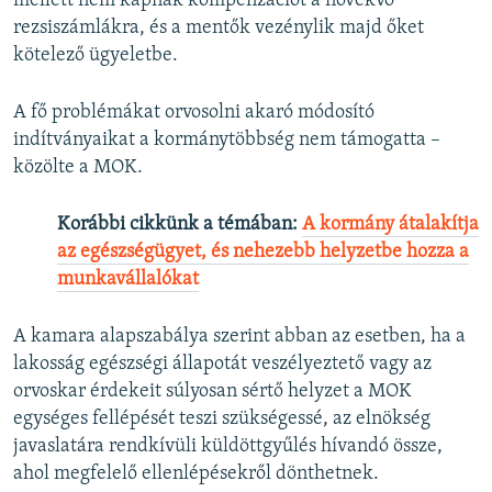
mellett nem kapnak kompenzációt a növekvő
rezsiszámlákra, és a mentők vezénylik majd őket
kötelező ügyeletbe.
A fő problémákat orvosolni akaró módosító
indítványaikat a kormánytöbbség nem támogatta –
közölte a MOK.
Korábbi cikkünk a témában:
A kormány átalakítja
az egészségügyet, és nehezebb helyzetbe hozza a
munkavállalókat
A kamara alapszabálya szerint abban az esetben, ha a
lakosság egészségi állapotát veszélyeztető vagy az
orvoskar érdekeit súlyosan sértő helyzet a MOK
egységes fellépését teszi szükségessé, az elnökség
javaslatára rendkívüli küldöttgyűlés hívandó össze,
ahol megfelelő ellenlépésekről dönthetnek.