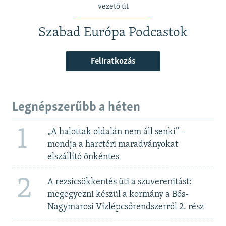
vezető út
Szabad Európa Podcastok
Feliratkozás
Legnépszerűbb a héten
1
„A halottak oldalán nem áll senki” –
mondja a harctéri maradványokat
elszállító önkéntes
2
A rezsicsökkentés üti a szuverenitást:
megegyezni készül a kormány a Bős-
Nagymarosi Vízlépcsőrendszerről 2. rész