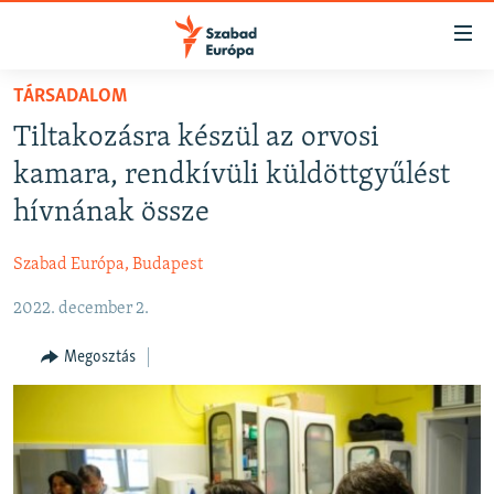
Akadálymentes
mód
Ugrás
TÁRSADALOM
a
NAPIRENDEN
Tiltakozásra készül az orvosi
fő
AKTUÁLIS
oldalra
kamara, rendkívüli küldöttgyűlést
FELIRATKOZÁS
PODCASTOK
Ugrás
hívnának össze
a
VIDEÓK
tartalomjegyzékre
Szabad Európa, Budapest
Spotify
ELEMZŐ
Ugrás
a
2022. december 2.
NER15
Feliratkozás
keresésre
SZABADON
Megosztás
TÁRSADALOM
DEMOKRÁCIA
A PÉNZ NYOMÁBAN