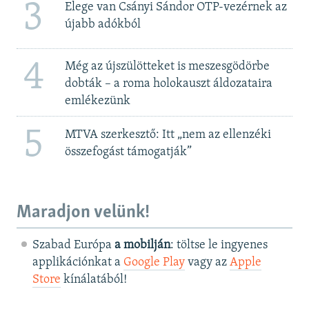
3
Elege van Csányi Sándor OTP-vezérnek az
újabb adókból
4
Még az újszülötteket is meszesgödörbe
dobták – a roma holokauszt áldozataira
emlékezünk
5
MTVA szerkesztő: Itt „nem az ellenzéki
összefogást támogatják”
Maradjon velünk!
Szabad Európa
a mobilján
: töltse le ingyenes
applikációnkat a
Google Play
vagy az
Apple
Store
kínálatából!