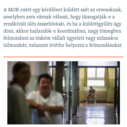
A MOK ezért egy kérdőívet küldött szét az orvosoknak,
amelyben arra várnak választ, hogy támogatják-e a
rendkívüli ülés összehívását, és ha a küldöttgyűlés úgy
dönt, akkor hajlandók-e koordináltan, nagy tömegben
felmondani az önként vállalt ügyeleti vagy műszakos
túlmunkát, valamint letétbe helyezni a felmondásukat.