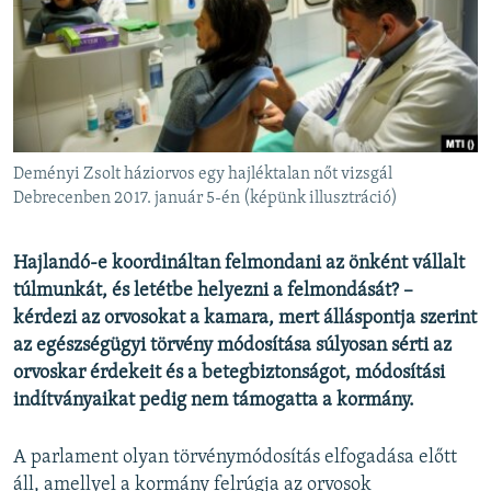
EURÓPAI UNIÓ
VILÁG
KLÍMAVÁLTOZÁS
A MÚLT TANULSÁGAI
Deményi Zsolt háziorvos egy hajléktalan nőt vizsgál
KÖVESSEN MINKET!
Debrecenben 2017. január 5-én (képünk illusztráció)
Hajlandó-e koordináltan felmondani az önként vállalt
túlmunkát, és letétbe helyezni a felmondását? –
Valamennyi RFE/RL weboldal
kérdezi az orvosokat a kamara, mert álláspontja szerint
az egészségügyi törvény módosítása súlyosan sérti az
orvoskar érdekeit és a betegbiztonságot, módosítási
indítványaikat pedig nem támogatta a kormány.
A parlament olyan törvénymódosítás elfogadása előtt
áll, amellyel a kormány felrúgja az orvosok