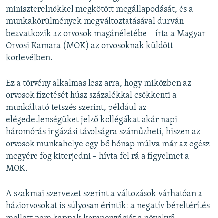
miniszterelnökkel megkötött megállapodását, és a
munkakörülmények megváltoztatásával durván
beavatkozik az orvosok magánéletébe – írta a Magyar
Orvosi Kamara (MOK) az orvosoknak küldött
körlevélben.
Ez a törvény alkalmas lesz arra, hogy miközben az
orvosok fizetését húsz százalékkal csökkenti a
munkáltató tetszés szerint, például az
elégedetlenségüket jelző kollégákat akár napi
háromórás ingázási távolságra száműzheti, hiszen az
orvosok munkahelye egy bő hónap múlva már az egész
megyére fog kiterjedni – hívta fel rá a figyelmet a
MOK.
A szakmai szervezet szerint a változások várhatóan a
háziorvosokat is súlyosan érintik: a negatív béreltérítés