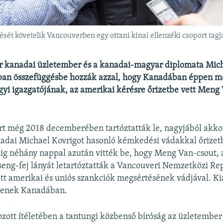
sét követelik Vancouverben egy ottani kínai ellenzéki csoport tagj
r kanadai üzletember és a kanadai-magyar diplomata Mich
ban összefüggésbe hozzák azzal, hogy Kanadában éppen m
yi igazgatójának, az amerikai kérésre őrizetbe vett Meng
t még 2018 decemberében tartóztatták le, nagyjából akko
adai Michael Kovrigot hasonló kémkedési vádakkal őrizetb
ig néhány nappal azután vitték be, hogy Meng Van-csout,
seng-fej lányát letartóztatták a Vancouveri Nemzetközi Re
ott amerikai és uniós szankciók megsértésének vádjával. Ki
tenek Kanadában.
ozott ítéletében a tantungi közbenső bíróság az üzletember