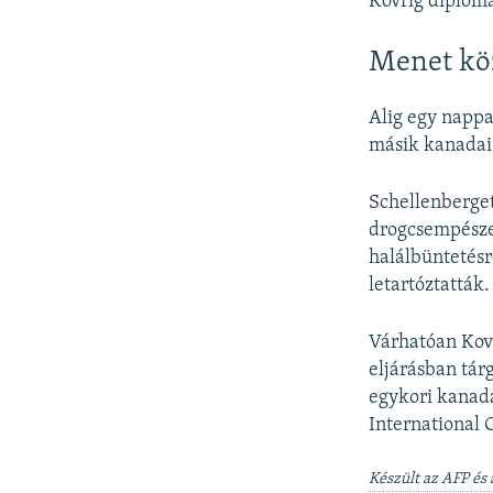
Kovrig diploma
Menet köz
Alig egy nappal
másik kanadai,
Schellenberge
drogcsempészet
halálbüntetés
letartóztatták.
Várhatóan Kovr
eljárásban tár
egykori kanada
International 
Készült az AFP és 