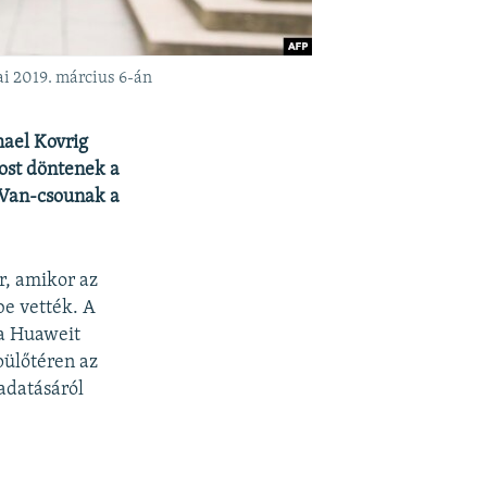
ai 2019. március 6-án
ael Kovrig
ost döntenek a
 Van-csounak a
r, amikor az
e vették. A
 a Huaweit
pülőtéren az
adatásáról