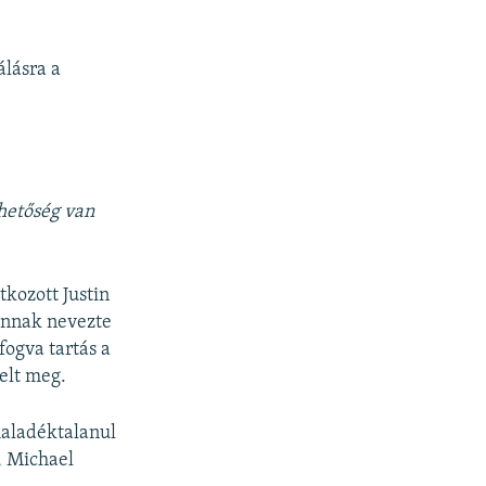
álásra a
hetőség van
tkozott Justin
lannak nevezte
fogva tartás a
elt meg.
haladéktalanul
, Michael