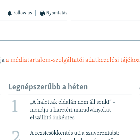
Follow us
Nyomtatás
lja
a médiatartalom-szolgáltatói adatkezelési tájéko
Legnépszerűbb a héten
1
„A halottak oldalán nem áll senki” –
mondja a harctéri maradványokat
elszállító önkéntes
2
A rezsicsökkentés üti a szuverenitást: