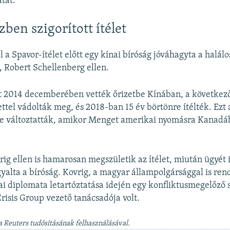
tát.
ben szigorított ítélet
 a Spavor-ítélet előtt egy kínai bíróság jóváhagyta a halálos
 Robert Schellenberg ellen.
t 2014 decemberében vették őrizetbe Kínában, a követke
tel vádolták meg, és 2018-ban 15 év börtönre ítélték. Ezt
re változtatták, amikor Menget amerikai nyomásra Kanad
ig ellen is hamarosan megszületik az ítélet, miután ügyét 
gyalta a bíróság. Kovrig, a magyar állampolgársággal is re
i diplomata letartóztatása idején egy konfliktusmegelőző s
Crisis Group vezető tanácsadója volt.
a Reuters tudósításának felhasználásával.