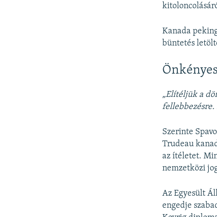
kitoloncolásáró
Kanada pekingi
büntetés letölt
Önkényes 
„Elítéljük a dö
fellebbezésre. 
Szerinte Spavo
Trudeau kanada
az ítéletet. Mi
nemzetközi jog
Az Egyesült Ál
engedje szabad