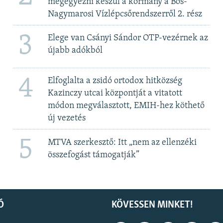
megegyezni készül a kormány a Bős-
Nagymarosi Vízlépcsőrendszerről 2. rész
3
Elege van Csányi Sándor OTP-vezérnek az
újabb adókból
4
Elfoglalta a zsidó ortodox hitközség
Kazinczy utcai központját a vitatott
módon megválasztott, EMIH-hez köthető
új vezetés
5
MTVA szerkesztő: Itt „nem az ellenzéki
összefogást támogatják”
Ó
KÖVESSEN MINKET!