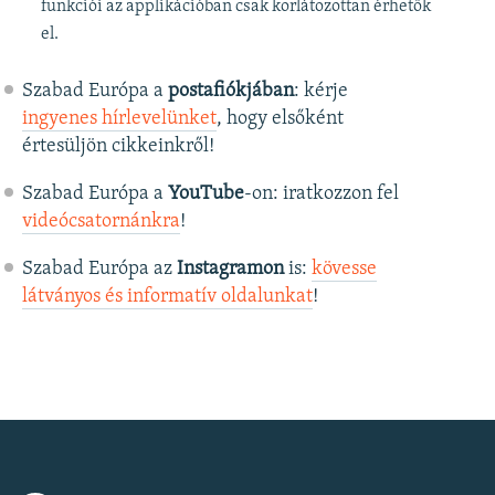
funkciói az applikációban csak korlátozottan érhetők
el.
Szabad Európa a
postafiókjában
: kérje
ingyenes hírlevelünket
, hogy elsőként
értesüljön cikkeinkről!
Szabad Európa a
YouTube
-on: iratkozzon fel
videócsatornánkra
!
Szabad Európa az
Instagramon
is:
kövesse
látványos és informatív oldalunkat
! ​