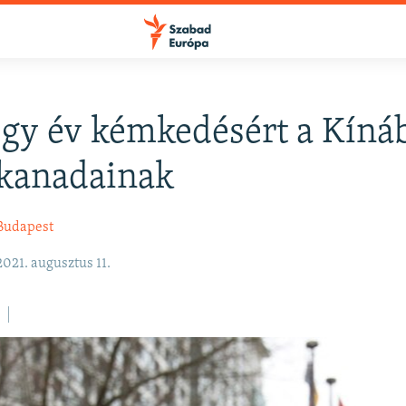
gy év kémkedésért a Kíná
FELIRATKOZÁS
t kanadainak
Apple Podcasts
Budapest
 2021. augusztus 11.
Spotify
Feliratkozás