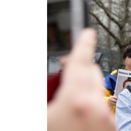
EURÓPAI UNIÓ
VILÁG
KLÍMAVÁLTOZÁS
A MÚLT TANULSÁGAI