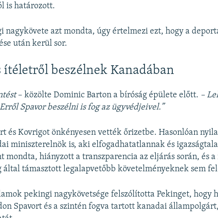
l is határozott.
 nagykövete azt mondta, úgy értelmezi ezt, hogy a deport
ése után kerül sor.
ítéletről beszélnek Kanadában
ntést
– közölte Dominic Barton a bíróság épülete előtt.
– Le
Erről Spavor beszélni is fog az ügyvédjeivel.”
rt és Kovrigot önkényesen vették őrizetbe. Hasonlóan nyila
i miniszterelnök is, aki elfogadhatatlannak és igazságta
nt mondta, hiányzott a transzparencia az eljárás során, és a 
 által támasztott legalapvetőbb követelményeknek sem fel
lamok pekingi nagykövetsége felszólította Pekinget, hogy 
on Spavort és a szintén fogva tartott kanadai állampolgárt