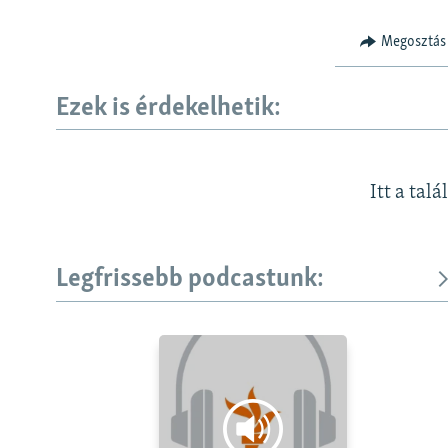
Megosztás
Ezek is érdekelhetik:
Itt a talá
Legfrissebb podcastunk: