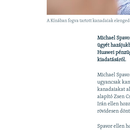
A Kínában fogva tartott kanadaiak elengedé
Michael Spavo
ügyét hazájuk
Huawei pénzüg
kiadatásáról.
Michael Spavor
ugyancsak kan
kanadaiakat al
alapító Zsen C
Irán ellen hoz
rövidesen dön
Spavor ellen h