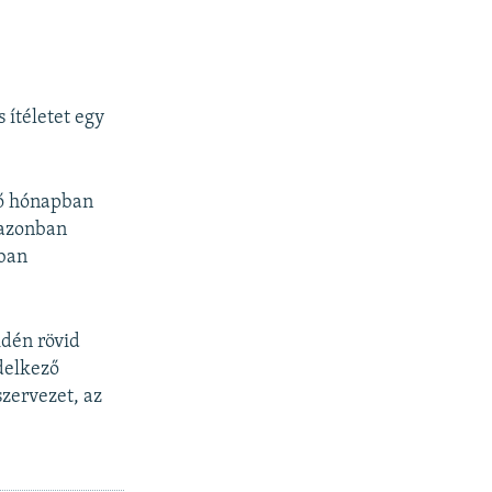
 ítéletet egy
ző hónapban
 azonban
ában
idén rövid
ndelkező
zervezet, az