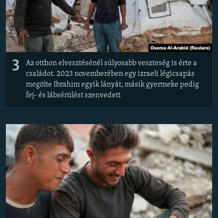
3
Az otthon elvesztésénél súlyosabb veszteség is érte a
családot. 2023 novemberében egy izraeli légicsapás
megölte Ibrahim egyik lányát, másik gyermeke pedig
fej- és lábsérülést szenvedett