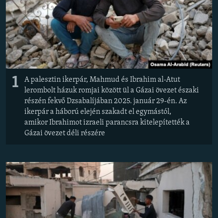
EURÓPAI UNIÓ
VILÁG
KLÍMAVÁLTOZÁS
A MÚLT TANULSÁGAI
1
A palesztin ikerpár, Mahmud és Ibrahim al-Atut
KÖVESSEN MINKET!
lerombolt házuk romjai között ül a Gázai övezet északi
részén fekvő Dzsabalíjában 2025. január 29-én. Az
ikerpár a háború elején szakadt el egymástól,
amikor Ibrahimot izraeli parancsra kitelepítették a
Valamennyi RFE/RL weboldal
Gázai övezet déli részére