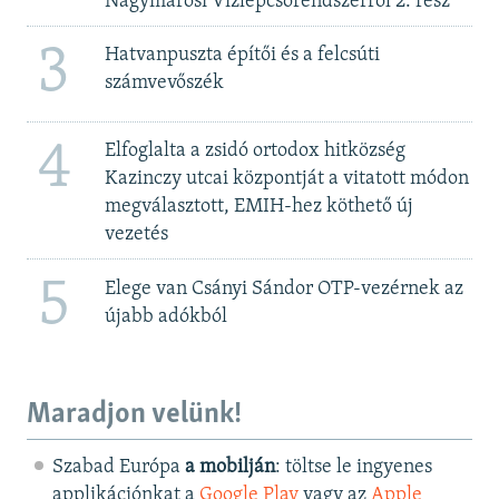
Nagymarosi Vízlépcsőrendszerről 2. rész
3
Hatvanpuszta építői és a felcsúti
számvevőszék
4
Elfoglalta a zsidó ortodox hitközség
Kazinczy utcai központját a vitatott módon
megválasztott, EMIH-hez köthető új
vezetés
5
Elege van Csányi Sándor OTP-vezérnek az
újabb adókból
Maradjon velünk!
Szabad Európa
a mobilján
: töltse le ingyenes
applikációnkat a
Google Play
vagy az
Apple