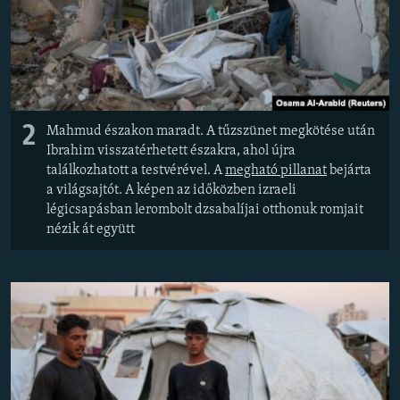
2
Mahmud északon maradt. A tűzszünet megkötése után
Ibrahim visszatérhetett északra, ahol újra
találkozhatott a testvérével. A
megható pillanat
bejárta
a világsajtót. A képen az időközben izraeli
légicsapásban lerombolt dzsabalíjai otthonuk romjait
nézik át együtt