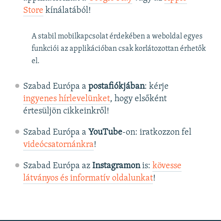
Store
kínálatából!
A stabil mobilkapcsolat érdekében a weboldal egyes
funkciói az applikációban csak korlátozottan érhetők
el.
Szabad Európa a
postafiókjában
: kérje
ingyenes hírlevelünket
, hogy elsőként
értesüljön cikkeinkről!
Szabad Európa a
YouTube
-on: iratkozzon fel
videócsatornánkra
!
Szabad Európa az
Instagramon
is:
kövesse
látványos és informatív oldalunkat
! ​