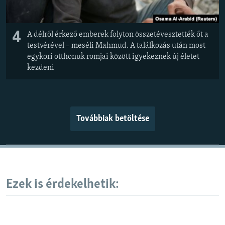
4
A délről érkező emberek folyton összetévesztették őt a
testvérével – meséli Mahmud. A találkozás után most
egykori otthonuk romjai között igyekeznek új életet
kezdeni
Továbbiak betöltése
Ezek is érdekelhetik: