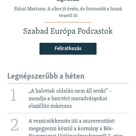
Falusi Mariann: A siker jó érzés, de fontosabb a hozzá
vezető út
Szabad Európa Podcastok
Feliratkozás
Legnépszerűbb a héten
1
„A halottak oldalán nem áll senki” –
mondja a harctéri maradványokat
elszállító önkéntes
2
A rezsicsökkentés üti a szuverenitást:
megegyezni készül a kormány a Bős-