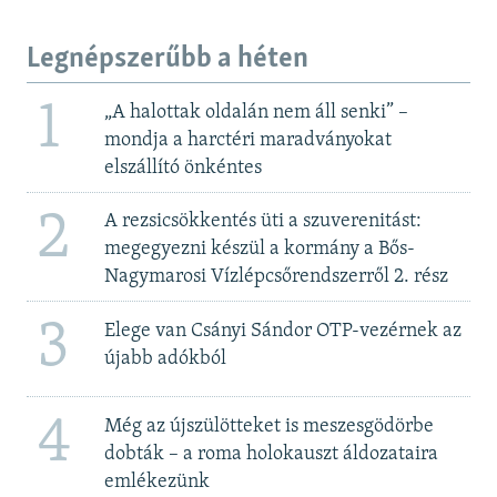
Legnépszerűbb a héten
1
„A halottak oldalán nem áll senki” –
mondja a harctéri maradványokat
elszállító önkéntes
2
A rezsicsökkentés üti a szuverenitást:
megegyezni készül a kormány a Bős-
Nagymarosi Vízlépcsőrendszerről 2. rész
3
Elege van Csányi Sándor OTP-vezérnek az
újabb adókból
4
Még az újszülötteket is meszesgödörbe
dobták – a roma holokauszt áldozataira
emlékezünk