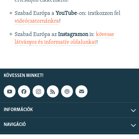
értesüljön cikkeinkről!
Szabad Európa a
YouTube
-on: iratkozzon fel
videócsatornánkra
!
Szabad Európa az
Instagramon
is:
kövesse
látványos és informatív oldalunkat
! ​
KÖVESSEN MINKET!
INFORMÁCIÓK
NAVIGÁCIÓ