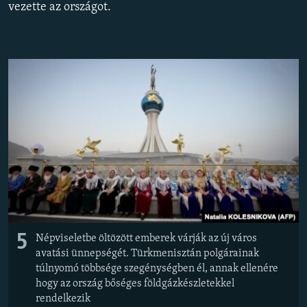
vezette az országot.
EURÓPAI UNIÓ
VILÁG
KLÍMAVÁLTOZÁS
A MÚLT TANULSÁGAI
KÖVESSEN MINKET!
Valamennyi RFE/RL weboldal
5
Népviseletbe öltözött emberek várják az új város
avatási ünnepségét. Türkmenisztán polgárainak
túlnyomó többsége szegénységben él, annak ellenére
hogy az ország bőséges földgázkészletekkel
rendelkezik