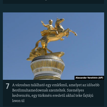
7
A városban található egy emlékmű, amelyet az idősebb
Berdimuhamedownak szenteltek. Személyes
kedvencén, egy türkmén eredetű akhal teke fajtájú
lovon ül