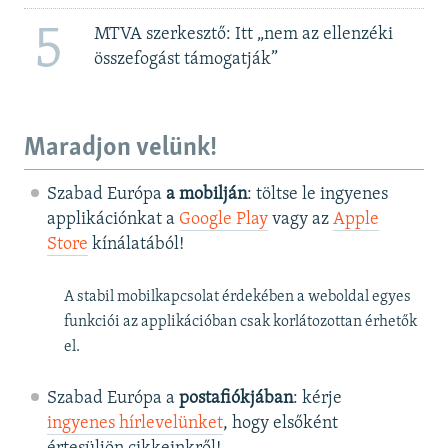
5
MTVA szerkesztő: Itt „nem az ellenzéki
összefogást támogatják”
Maradjon velünk!
Szabad Európa
a mobilján
: töltse le ingyenes
applikációnkat a
Google Play
vagy az
Apple
Store
kínálatából!
A stabil mobilkapcsolat érdekében a weboldal egyes
funkciói az applikációban csak korlátozottan érhetők
el.
Szabad Európa a
postafiókjában
: kérje
ingyenes hírlevelünket
, hogy elsőként