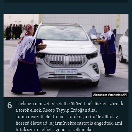
6
Türkmén nemzeti viseletbe öltözött nők lisztet szórnak
a török elnök, Recep Tayyip Erdoğan által
adományozott elektromos autókra, a rituálé állítólag
hosszú életet ad. A járművekre füstöt is engedtek, ami
hitük szerint elűzi a gonosz szellemeket