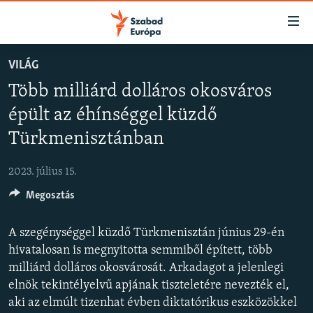
Akadálymentes
mód
Ugrás
VILÁG
a
NAPIRENDEN
Több milliárd dolláros okosváros
fő
AKTUÁLIS
oldalra
épült az éhínséggel küzdő
FELIRATKOZÁS
PODCASTOK
Ugrás
Türkmenisztánban
a
VIDEÓK
tartalomjegyzékre
Spotify
2023. július 15.
ELEMZŐ
Ugrás
a
Megosztás
NER15
Feliratkozás
keresésre
SZABADON
A szegénységgel küzdő Türkmenisztán június 29-én
hivatalosan is megnyitotta semmiből épített, több
TÁRSADALOM
milliárd dolláros okosvárosát. Arkadagot a jelenlegi
DEMOKRÁCIA
elnök tekintélyelvű apjának tiszteletére nevezték el,
A PÉNZ NYOMÁBAN
aki az elmúlt tizenhat évben diktatórikus eszközökkel