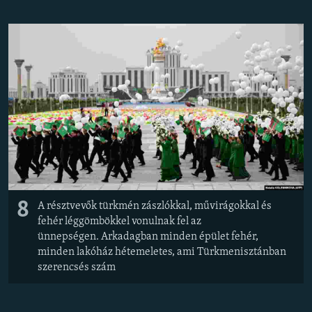
8
A résztvevők türkmén zászlókkal, művirágokkal és
fehér léggömbökkel vonulnak fel az
ünnepségen. Arkadagban minden épület fehér,
minden lakóház hétemeletes, ami Türkmenisztánban
szerencsés szám