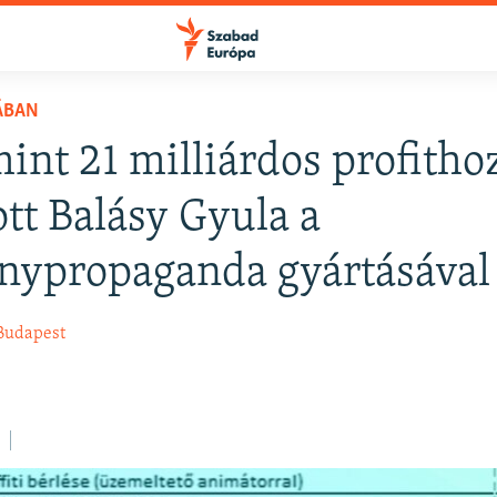
ÁBAN
int 21 milliárdos profitho
FELIRATKOZÁS
ott Balásy Gyula a
nypropaganda gyártásával
Apple Podcasts
Budapest
Spotify
Feliratkozás