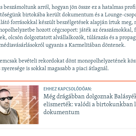
s beszámoltunk arról, hogyan jön össze ez a hatalmas profit
sztőségünk birtokába került dokumentum és a Lounge-csop
átó forrásokkal készült beszélgetések alapján írtuk meg,
polhelyzetbe hozott cégcsoport: játék az óraszámokkal, f
lek, olcsón dolgoztatott alvállalkozók, túlárazás és a pro
 médiavásárlásokról ugyanis a Karmelitában döntenek.
nemcsak bevételi rekordokat dönt monopolhelyzetének kös
 nyeresége is sokkal magasabb a piaci átlagnál.
EHHEZ KAPCSOLÓDÓAN:
Még drágábban dolgoznak Balásyék
elismerték: valódi a birtokunkban 
dokumentum