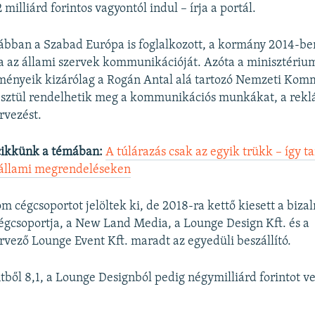
 milliárd forintos vagyontól indul – írja a portál.
ábban a Szabad Európa is foglalkozott, a kormány 2014-be
a az állami szervek kommunikációját. Azóta a minisztérium
zményeik kizárólag a Rogán Antal alá tartozó Nemzeti Kom
esztül rendelhetik meg a kommunikációs munkákat, a rekl
rvezést.
cikkünk a témában:
A túlárazás csak az egyik trükk – így ta
 állami megrendeléseken
 cégcsoportot jelöltek ki, de 2018-ra kettő kiesett a bizal
égcsoportja, a New Land Media, a Lounge Design Kft. és a
vező Lounge Event Kft. maradt az egyedüli beszállító.
ből 8,1, a Lounge Designból pedig négymilliárd forintot vet