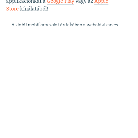
applikációnkat a
Google Play
vagy az
Apple
Store
kínálatából!
A stabil mobilkapcsolat érdekében a weboldal egyes
funkciói az applikációban csak korlátozottan érhetők
el.
Szabad Európa a
postafiókjában
: kérje
ingyenes hírlevelünket
, hogy elsőként
értesüljön cikkeinkről!
Szabad Európa a
YouTube
-on: iratkozzon fel
videócsatornánkra
!
Szabad Európa az
Instagramon
is:
kövesse
látványos és informatív oldalunkat
! ​