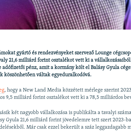
lámokat gyártó és rendezvényeket szervező Lounge cégcsop
aly 21,6 milliárd forint osztalékot vett ki a vállalkozásaibó
 adófizetői pénz, amit a kormány költ el Balásy Gyula cég
k köszönhetően váltak egyeduralkodóvá.
eg
, hogy a New Land Media közzétett mérlege szerint 202
s 9,5 milliárd forint osztalékot vett ki a 78,5 milliárdos be
ásik két nagyobb vállalkozása is publikálta a tavalyi száma
sy Gyula 21,6 milliárd forint jövedelemre tett szert 2023-b
elésekből. Már csak ezzel bekerült a száz leggazdagabb 