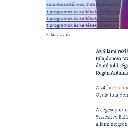
Balásy Gyula
Az állami rek
tulajdonosa tav
döntő többsége
Rogán Antalna
A 24.hu
írta m
Gyula tulajdono
A cégcsoport m
összesítve Balá
állami megrend