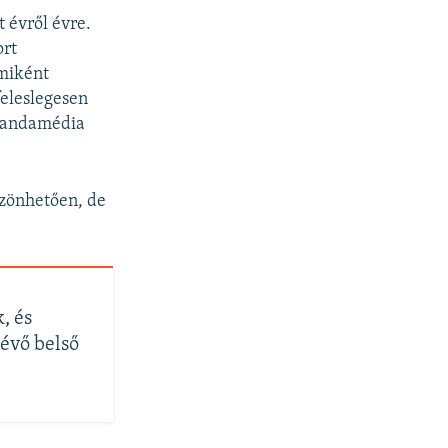
 évről évre.
ort
 miként
eleslegesen
pagandamédia
zönhetően, de
, és
lévő belső