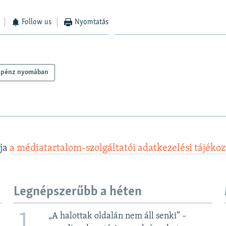
Follow us
Nyomtatás
 pénz nyomában
lja
a médiatartalom-szolgáltatói adatkezelési tájéko
Legnépszerűbb a héten
1
„A halottak oldalán nem áll senki” –