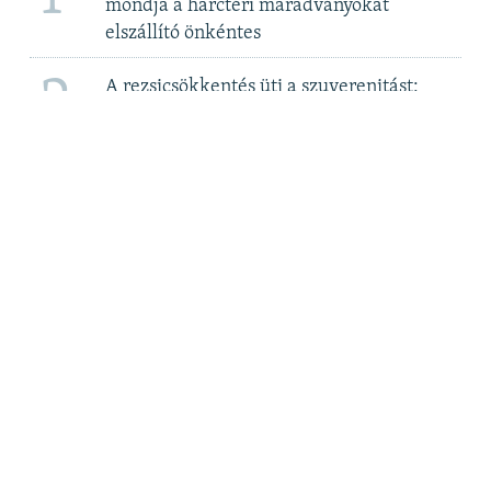
mondja a harctéri maradványokat
elszállító önkéntes
2
A rezsicsökkentés üti a szuverenitást:
megegyezni készül a kormány a Bős-
Nagymarosi Vízlépcsőrendszerről 2. rész
3
Elege van Csányi Sándor OTP-vezérnek az
újabb adókból
4
Még az újszülötteket is meszesgödörbe
dobták – a roma holokauszt áldozataira
emlékezünk
5
MTVA szerkesztő: Itt „nem az ellenzéki
összefogást támogatják”