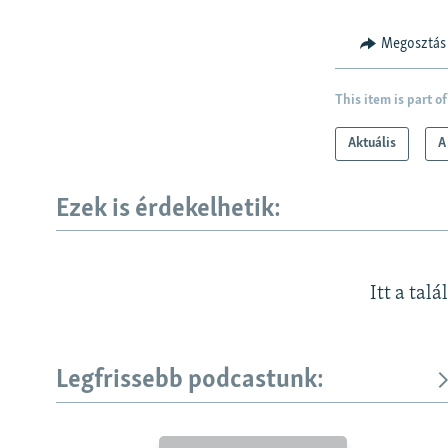
Megosztás
This item is part of
Aktuális
A
Ezek is érdekelhetik:
Itt a talá
Legfrissebb podcastunk:
KÖVESSEN MINKET!