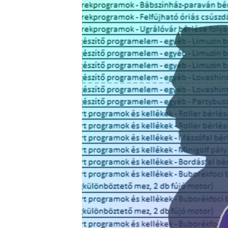
EURÓPAI UNIÓ
VILÁG
KLÍMAVÁLTOZÁS
A MÚLT TANULSÁGAI