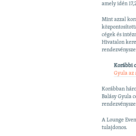
amely idén 17,2
Mint azzal kor
központosított
cégek és inté
Hivatalon ker
rendezvénysze
Korábbi 
Gyula az
Korábban három
Balásy Gyula c
rendezvényszer
A Lounge Event
tulajdonos.