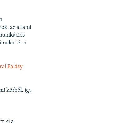
n
ok, az állami
munikációs
ámokat és a
rol Balásy
mi körből, így
t ki a