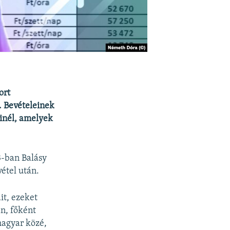
ort
l. Bevételeinek
einél, amelyek
3-ban Balásy
vétel után.
it, ezeket
an, főként
magyar közé,