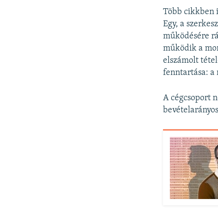
Több cikkben i
Egy, a szerke
működésére rál
működik a mono
elszámolt téte
fenntartása: a
A cégcsoport 
bevételarányos