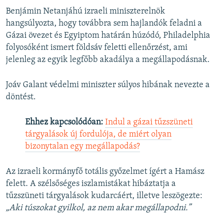
Benjámin Netanjáhú izraeli miniszterelnök
360p
hangsúlyozta, hogy továbbra sem hajlandók feladni a
Auto
240p
360p
480p
480p
Gázai övezet és Egyiptom határán húzódó, Philadelphia
720p
folyosóként ismert földsáv feletti ellenőrzést, ami
720p
1080p
jelenleg az egyik legfőbb akadálya a megállapodásnak.
1080p
Joáv Galant védelmi miniszter súlyos hibának nevezte a
döntést.
Ehhez kapcsolódóan:
Indul a gázai tűzszüneti
tárgyalások új fordulója, de miért olyan
bizonytalan egy megállapodás?
Az izraeli kormányfő totális győzelmet ígért a Hamász
felett. A szélsőséges iszlamistákat hibáztatja a
tűzszüneti tárgyalások kudarcáért, illetve leszögezte:
„Aki túszokat gyilkol, az nem akar megállapodni.”