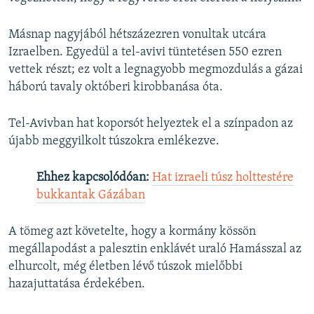
Másnap nagyjából hétszázezren vonultak utcára
Izraelben. Egyedül a tel-avivi tüntetésen 550 ezren
vettek részt; ez volt a legnagyobb megmozdulás a gázai
háború tavaly októberi kirobbanása óta.
Tel-Avivban hat koporsót helyeztek el a színpadon az
újabb meggyilkolt túszokra emlékezve.
Ehhez kapcsolódóan:
Hat izraeli túsz holttestére
bukkantak Gázában
A tömeg azt követelte, hogy a kormány kössön
megállapodást a palesztin enklávét uraló Hamásszal az
elhurcolt, még életben lévő túszok mielőbbi
hazajuttatása érdekében.