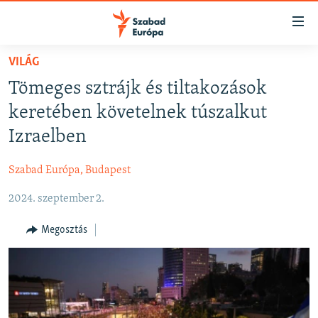
Akadálymentes
mód
Ugrás
VILÁG
a
NAPIRENDEN
Tömeges sztrájk és tiltakozások
fő
AKTUÁLIS
oldalra
keretében követelnek túszalkut
FELIRATKOZÁS
PODCASTOK
Ugrás
Izraelben
a
VIDEÓK
tartalomjegyzékre
Szabad Európa, Budapest
Spotify
ELEMZŐ
Ugrás
a
2024. szeptember 2.
NER15
Feliratkozás
keresésre
SZABADON
Megosztás
TÁRSADALOM
DEMOKRÁCIA
A PÉNZ NYOMÁBAN