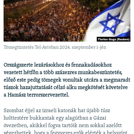
EURÓPAI UNIÓ
VILÁG
KLÍMAVÁLTOZÁS
A MÚLT TANULSÁGAI
Tömegtüntetés Tel-Avivban 2024. szeptember 1-jén
KÖVESSEN MINKET!
Országszerte lezárásokhoz és fennakadásokhoz
vezetett hétfőn a több százezres munkabeszüntetés,
előző este pedig tömegek vonultak utcára a megmaradt
Valamennyi RFE/RL weboldal
túszok hazajuttatását célzó alku megkötését követelve
a Hamász terrorszervezettel.
Szombat éjjel az izraeli katonák hat újabb túsz
holttestére bukkantak egy alagútban a Gázai
övezetben, akikkel fogva tartóik nem sokkal azelőtt
végezhettek, hogy a fegyveres erők elérték a helyszínt.