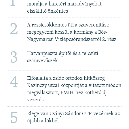
1
mondja a harctéri maradványokat
elszállító önkéntes
2
A rezsicsökkentés üti a szuverenitást:
megegyezni készül a kormány a Bős-
Nagymarosi Vízlépcsőrendszerről 2. rész
3
Hatvanpuszta építői és a felcsúti
számvevőszék
4
Elfoglalta a zsidó ortodox hitközség
Kazinczy utcai központját a vitatott módon
megválasztott, EMIH-hez köthető új
vezetés
5
Elege van Csányi Sándor OTP-vezérnek az
újabb adókból