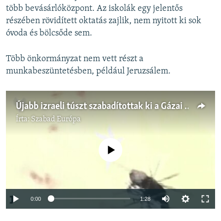
több bevásárlóközpont. Az iskolák egy jelentős
részében rövidített oktatás zajlik, nem nyitott ki sok
óvoda és bölcsőde sem.
Több önkormányzat nem vett részt a
munkabeszüntetésben, például Jeruzsálem.
Újabb izraeli túszt szabadítottak ki a Gázai övezetből
Írta:
Szabad Európa
Jelenleg nincs elérhető tartalom
Auto
0:00
1:28
240p