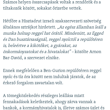
Számos helyen összecsapások voltak a rendőrök és a
tiltakozók között, sokakat őrizetbe vettek.
Hétfőre a Hisztadrut izraeli szakszervezeti szövetség
általános sztrájkot hirdetett.
„Az egész államban leáll a
munka holnap reggel hat órától. Mindenütt, az Egged
és Dan busztársaságnál, reggel nyolctól a repülőtéren
is, beleértve a kikötőket, a gyárakat, az
önkormányzatokat és a hivatalokat” –
közölte Arnon
Bar-David, a szervezet elnöke.
Ennek megfelelően a Ben-Gurion repülőtéren reggel
nyolc és tíz óra között nem indultak járatok, de az
érkező forgalom zavartalan volt.
A tömegközlekedés részleges leállása miatt
fennakadások keletkeztek, ahogy zárva vannak a
bankok, a kormányhivatalok is, illetve számos üzlet és