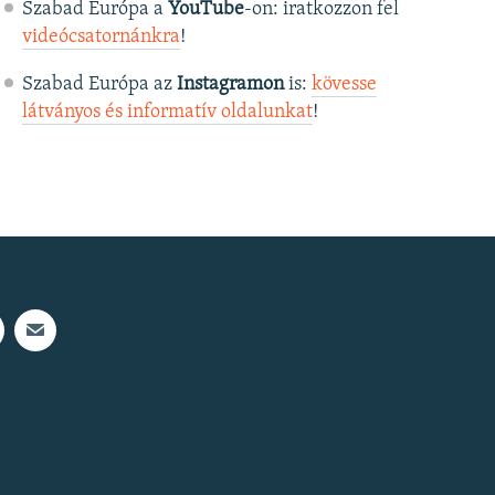
Szabad Európa a
YouTube
-on: iratkozzon fel
videócsatornánkra
!
Szabad Európa az
Instagramon
is:
kövesse
látványos és informatív oldalunkat
! ​