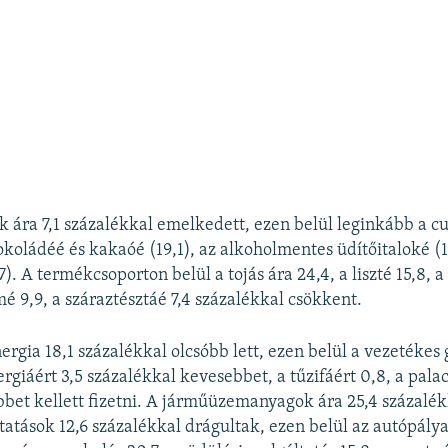
k ára 7,1 százalékkal emelkedett, ezen belül leginkább a c
sokoládéé és kakaóé (19,1), az alkoholmentes üdítőitaloké (1
). A termékcsoporton belül a tojás ára 24,4, a liszté 15,8, a 
mé 9,9, a száraztésztáé 7,4 százalékkal csökkent.
ergia 18,1 százalékkal olcsóbb lett, ezen belül a vezetékes 
rgiáért 3,5 százalékkal kevesebbet, a tűzifáért 0,8, a palac
bbet kellett fizetni. A járműüzemanyagok ára 25,4 százalék
ltatások 12,6 százalékkal drágultak, ezen belül az autópály