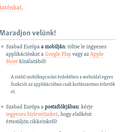
ztatónkat
.
Maradjon velünk!
Szabad Európa
a mobilján
: töltse le ingyenes
applikációnkat a
Google Play
vagy az
Apple
Store
kínálatából!
A stabil mobilkapcsolat érdekében a weboldal egyes
funkciói az applikációban csak korlátozottan érhetők
el.
Szabad Európa a
postafiókjában
: kérje
ingyenes hírlevelünket
, hogy elsőként
értesüljön cikkeinkről!