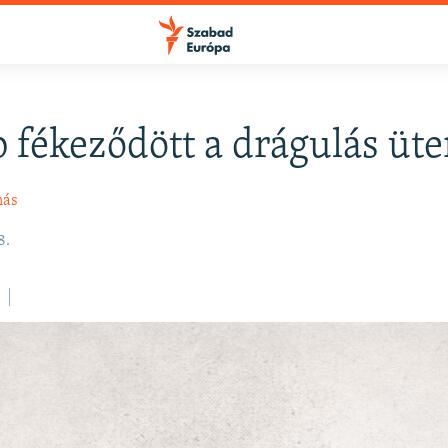
 fékeződött a drágulás üt
FELIRATKOZÁS
más
Apple Podcasts
8.
Spotify
Feliratkozás