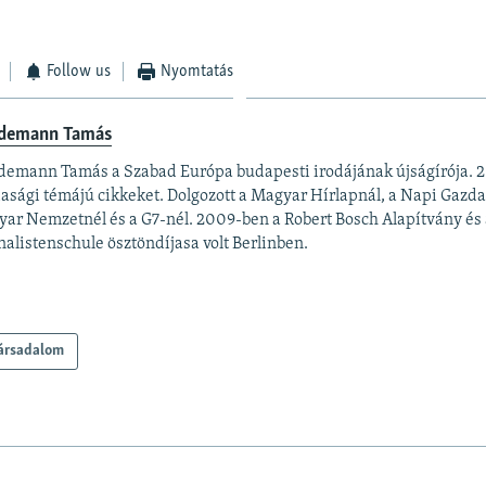
Follow us
Nyomtatás
demann Tamás
emann Tamás a Szabad Európa budapesti irodájának újságírója. 20
asági témájú cikkeket. Dolgozott a Magyar Hírlapnál, a Napi Gazda
ar Nemzetnél és a G7-nél. 2009-ben a Robert Bosch Alapítvány és 
nalistenschule ösztöndíjasa volt Berlinben.
ársadalom