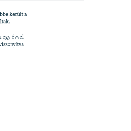
öbbe került a
ltak.
z egy évvel
viszonyítva