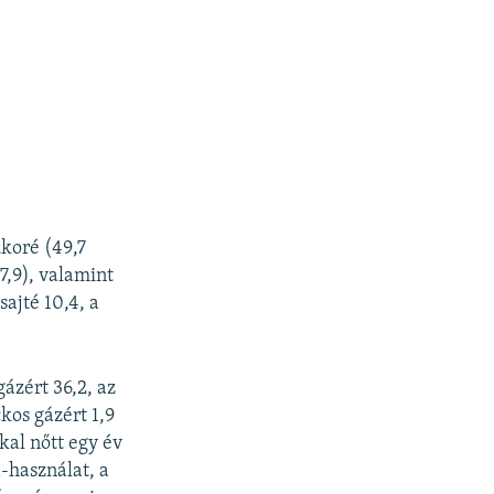
ukoré (49,7
7,9), valamint
sajté 10,4, a
gázért 36,2, az
kos gázért 1,9
kal nőtt egy év
a-használat, a