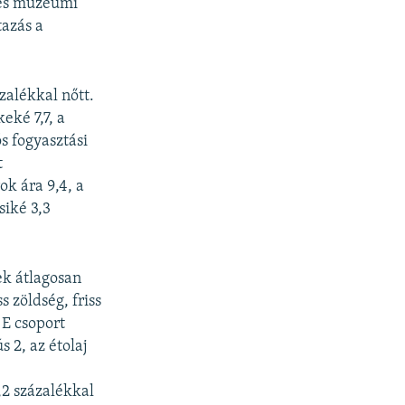
- és múzeumi
tazás a
ázalékkal nőtt.
keké 7,7, a
s fogyasztási
t
k ára 9,4, a
siké 3,3
ek átlagosan
 zöldség, friss
 E csoport
 2, az étolaj
2 százalékkal