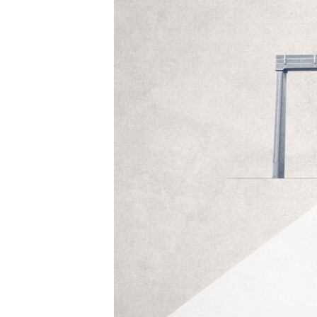
EURÓPAI UNIÓ
VILÁG
KLÍMAVÁLTOZÁS
A MÚLT TANULSÁGAI