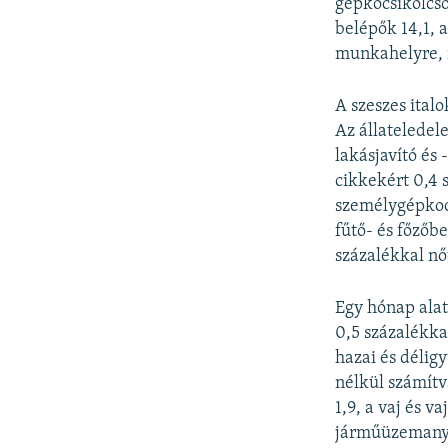
gépkocsikölcsön
belépők 14,1, a
munkahelyre, i
A szeszes italo
Az állateledele
lakásjavító és
cikkekért 0,4 s
személygépkocs
fűtő- és főzőb
százalékkal nő
Egy hónap alat
0,5 százalékka
hazai és délig
nélkül számítv
1,9, a vaj és v
járműüzemanyag