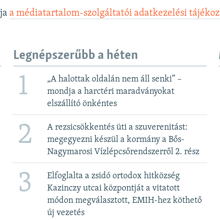
lja
a médiatartalom-szolgáltatói adatkezelési tájéko
Legnépszerűbb a héten
1
„A halottak oldalán nem áll senki” –
mondja a harctéri maradványokat
elszállító önkéntes
2
A rezsicsökkentés üti a szuverenitást:
megegyezni készül a kormány a Bős-
Nagymarosi Vízlépcsőrendszerről 2. rész
3
Elfoglalta a zsidó ortodox hitközség
Kazinczy utcai központját a vitatott
módon megválasztott, EMIH-hez köthető
új vezetés