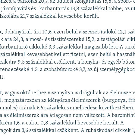
zés, a parkolás 20,7, az üdülési szolgáltatás 15,8, a sport
 járműjavítás és -karbantartás 13,8 százalékkal többe, az u
skolába 21,7 százalékkal kevesebbe került.
k, dohányáruk ára 10,6, ezen belül a szeszes italoké 12,1 sz
k ára 24,3, a mosó- és tisztítószereké 15,2, a testápolási cik
 -karbantartó cikkeké 3,3 százalékkal magasabb lett. A tartó
zázalékkal kevesebbet kellett fizetni, ezen belül a használ
ik ára 9,5 százalékkal csökkent, a konyha- és egyéb bútoro
erendezéseké 4,3, a szobabútoroké 3,7, az új személygépkoc
tt.
t, vagyis októberhez viszonyítva is drágultak az élelmiszer
l, meghatározóan az idényáras élelmiszerek (burgonya, friss
yümölcs) árának 6,6 százalékos emelkedése következtében.
a az élelmiszerek ára átlagosan nem változott. A baromfihús
ajkrém 1,6, a cukor 0,8 százalékkal kevesebbe került. A
ok ára 3,6 százalékkal csökkent. A ruházkodási cikkek 1,