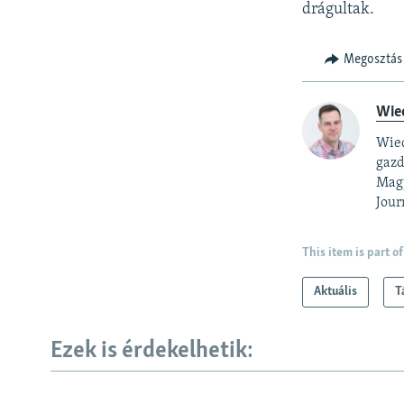
drágultak.
Megosztás
Wie
Wied
gazd
Magy
Jour
This item is part of
Aktuális
T
Ezek is érdekelhetik: