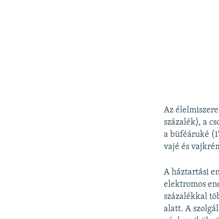
Az élelmiszere
százalék), a c
a büféáruké (17
vajé és vajkré
A háztartási en
elektromos ene
százalékkal tö
alatt. A szolgá