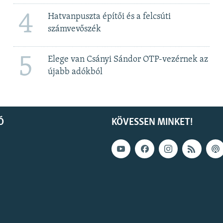
4
Hatvanpuszta építői és a felcsúti
számvevőszék
5
Elege van Csányi Sándor OTP-vezérnek az
újabb adókból
Ó
KÖVESSEN MINKET!