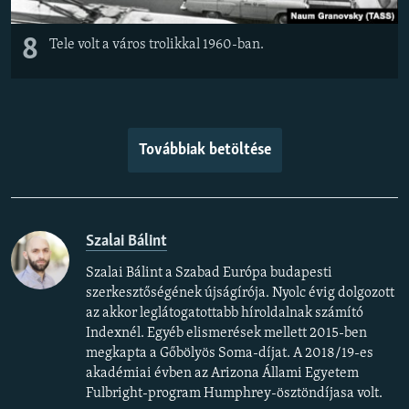
8
Tele volt a város trolikkal 1960-ban.
Továbbiak betöltése
Szalai Bálint
Szalai Bálint a Szabad Európa budapesti
szerkesztőségének újságírója. Nyolc évig dolgozott
az akkor leglátogatottabb híroldalnak számító
Indexnél. Egyéb elismerések mellett 2015-ben
megkapta a Gőbölyös Soma-díjat. A 2018/19-es
akadémiai évben az Arizona Állami Egyetem
Fulbright-program Humphrey-ösztöndíjasa volt.