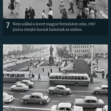
7
Nem sokkal a levert magyar forradalom után, 1957
június elsején buszok haladnak az utakon.