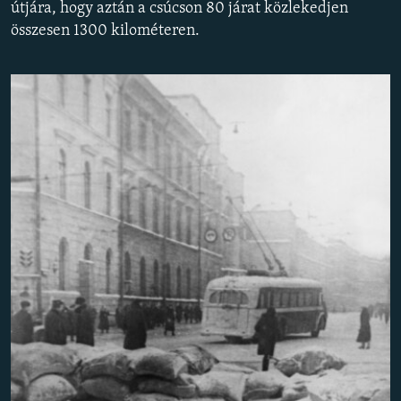
útjára, hogy aztán a csúcson 80 járat közlekedjen
EURÓPAI UNIÓ
összesen 1300 kilométeren.
VILÁG
KLÍMAVÁLTOZÁS
A MÚLT TANULSÁGAI
KÖVESSEN MINKET!
Valamennyi RFE/RL weboldal