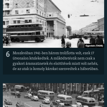
6
Moszkvában 1941-ben három troliflotta volt, ezek 17
útvonalon közlekedtek. A működtetésük nem csak a
gyakori áramszünetek és elsötítések miatt volt nehéz,
de az utak is komoly károkat szenvedtek a háborúban.