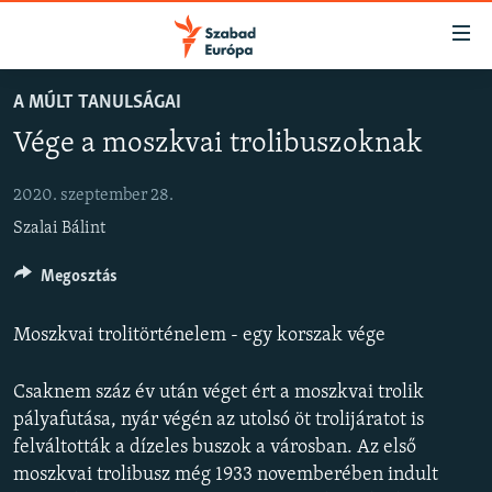
Akadálymentes
mód
Ugrás
A MÚLT TANULSÁGAI
a
NAPIRENDEN
Vége a moszkvai trolibuszoknak
fő
AKTUÁLIS
oldalra
PODCASTOK
Ugrás
2020. szeptember 28.
a
Szalai Bálint
VIDEÓK
tartalomjegyzékre
ELEMZŐ
Megosztás
Ugrás
a
NER15
keresésre
Moszkvai trolitörténelem - egy korszak vége
SZABADON
Csaknem száz év után véget ért a moszkvai trolik
TÁRSADALOM
pályafutása, nyár végén az utolsó öt trolijáratot is
DEMOKRÁCIA
felváltották a dízeles buszok a városban. Az első
A PÉNZ NYOMÁBAN
moszkvai trolibusz még 1933 novemberében indult