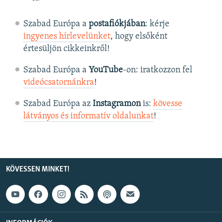
Szabad Európa a
postafiókjában
: kérje
ingyenes hírlevelünket
, hogy elsőként
értesüljön cikkeinkről!
Szabad Európa a
YouTube
-on: iratkozzon fel
videócsatornánkra
!
Szabad Európa az
Instagramon
is:
kövesse
látványos és informatív oldalunkat
! ​
KÖVESSEN MINKET!