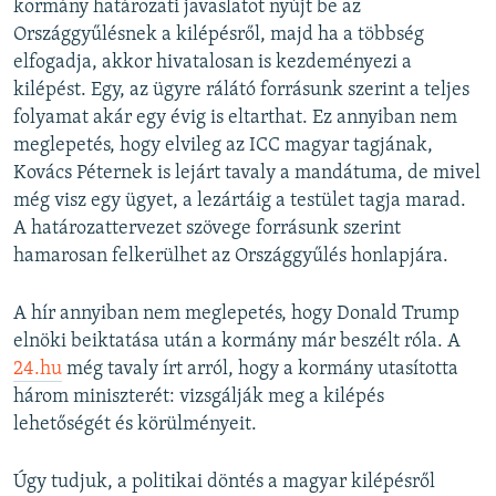
kormány határozati javaslatot nyújt be az
Országgyűlésnek a kilépésről, majd ha a többség
elfogadja, akkor hivatalosan is kezdeményezi a
kilépést. Egy, az ügyre rálátó forrásunk szerint a teljes
folyamat akár egy évig is eltarthat. Ez annyiban nem
meglepetés, hogy elvileg az ICC magyar tagjának,
Kovács Péternek is lejárt tavaly a mandátuma, de mivel
még visz egy ügyet, a lezártáig a testület tagja marad.
A határozattervezet szövege forrásunk szerint
hamarosan felkerülhet az Országgyűlés honlapjára.
A hír annyiban nem meglepetés, hogy Donald Trump
elnöki beiktatása után a kormány már beszélt róla. A
24.hu
még tavaly írt arról, hogy a kormány utasította
három miniszterét: vizsgálják meg a kilépés
lehetőségét és körülményeit.
Úgy tudjuk, a politikai döntés a magyar kilépésről