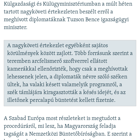
Külgazdasági és Külügyminisztériumban a múlt héten
tartott nagyköveti értekezleten beszélt erről a
meghívott diplomatáknak Tuzson Bence igazságügyi
miniszter.
A nagyköveti értekezlet egyébként sajátos
körülmények között zajlott. Több forrásunk szerint a
teremben arcfelismerő szoftverrel ellátott
kamerákkal ellenőrizték, hogy csak a meghívottak
lehessenek jelen, a diplomaták névre szóló széken
ültek, ha valaki késett valamelyik programról, a
szék támlájára kiragasztották a késés idejét, és az
illetőnek percalapú büntetést kellett fizetnie.
A Szabad Európa most részleteket is megtudott a
procedúráról, mi lesz, ha Magyarország feladja
tagságát a Nemzetközi Büntetőbíróságban. E szerint a