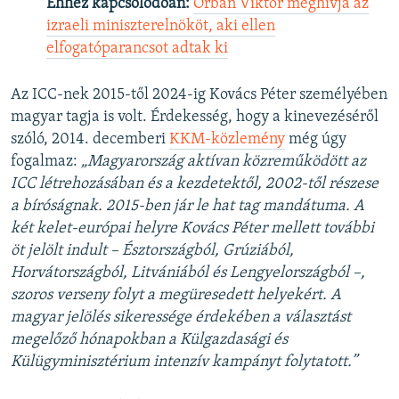
Ehhez kapcsolódóan:
Orbán Viktor meghívja az
izraeli miniszterelnököt, aki ellen
elfogatóparancsot adtak ki
Az ICC-nek 2015-től 2024-ig Kovács Péter személyében
magyar tagja is volt. Érdekesség, hogy a kinevezéséről
szóló, 2014. decemberi
KKM-közlemény
még úgy
fogalmaz:
„Magyarország aktívan közreműködött az
ICC létrehozásában és a kezdetektől, 2002-től részese
a bíróságnak. 2015-ben jár le hat tag mandátuma. A
két kelet-európai helyre Kovács Péter mellett további
öt jelölt indult – Észtországból, Grúziából,
Horvátországból, Litvániából és Lengyelországból –,
szoros verseny folyt a megüresedett helyekért. A
magyar jelölés sikeressége érdekében a választást
megelőző hónapokban a Külgazdasági és
Külügyminisztérium intenzív kampányt folytatott.”