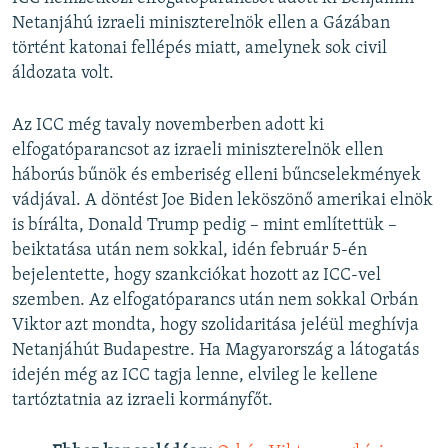
Netanjáhú izraeli miniszterelnök ellen a Gázában
történt katonai fellépés miatt, amelynek sok civil
áldozata volt.
Az ICC még tavaly novemberben adott ki
elfogatóparancsot az izraeli miniszterelnök ellen
háborús bűnök és emberiség elleni bűncselekmények
vádjával. A döntést Joe Biden leköszönő amerikai elnök
is bírálta, Donald Trump pedig – mint említettük –
beiktatása után nem sokkal, idén február 5-én
bejelentette, hogy szankciókat hozott az ICC-vel
szemben. Az elfogatóparancs után nem sokkal Orbán
Viktor azt mondta, hogy szolidaritása jeléül meghívja
Netanjáhút Budapestre. Ha Magyarország a látogatás
idején még az ICC tagja lenne, elvileg le kellene
tartóztatnia az izraeli kormányfőt.