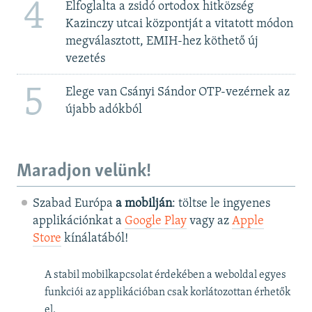
4
Elfoglalta a zsidó ortodox hitközség
Kazinczy utcai központját a vitatott módon
megválasztott, EMIH-hez köthető új
vezetés
5
Elege van Csányi Sándor OTP-vezérnek az
újabb adókból
Maradjon velünk!
Szabad Európa
a mobilján
: töltse le ingyenes
applikációnkat a
Google Play
vagy az
Apple
Store
kínálatából!
A stabil mobilkapcsolat érdekében a weboldal egyes
funkciói az applikációban csak korlátozottan érhetők
el.