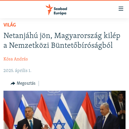
Akadálymentes
mód
Ugrás
VILÁG
a
NAPIRENDEN
Netanjáhú jön, Magyarország kilép
fő
AKTUÁLIS
oldalra
a Nemzetközi Büntetőbíróságból
FELIRATKOZÁS
PODCASTOK
Ugrás
a
Kósa András
VIDEÓK
tartalomjegyzékre
Spotify
2025. április 1.
ELEMZŐ
Ugrás
a
NER15
Megosztás
Feliratkozás
keresésre
SZABADON
TÁRSADALOM
DEMOKRÁCIA
A PÉNZ NYOMÁBAN