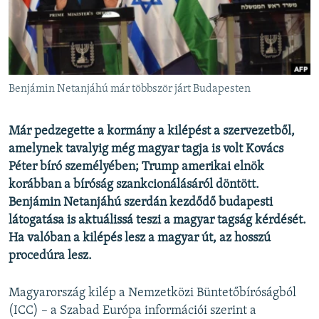
EURÓPAI UNIÓ
VILÁG
KLÍMAVÁLTOZÁS
A MÚLT TANULSÁGAI
Benjámin Netanjáhú már többször járt Budapesten
KÖVESSEN MINKET!
Már pedzegette a kormány a kilépést a szervezetből,
amelynek tavalyig még magyar tagja is volt Kovács
Péter bíró személyében; Trump amerikai elnök
korábban a bíróság szankcionálásáról döntött.
Valamennyi RFE/RL weboldal
Benjámin Netanjáhú szerdán kezdődő budapesti
látogatása is aktuálissá teszi a magyar tagság kérdését.
Ha valóban a kilépés lesz a magyar út, az hosszú
procedúra lesz.
Magyarország kilép a Nemzetközi Büntetőbíróságból
(ICC) – a Szabad Európa információi szerint a