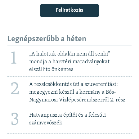
Feliratkozás
Legnépszerűbb a héten
1
„A halottak oldalán nem áll senki” –
mondja a harctéri maradványokat
elszállító önkéntes
2
A rezsicsökkentés üti a szuverenitást:
megegyezni készül a kormány a Bős-
Nagymarosi Vízlépcsőrendszerről 2. rész
3
Hatvanpuszta építői és a felcsúti
számvevőszék