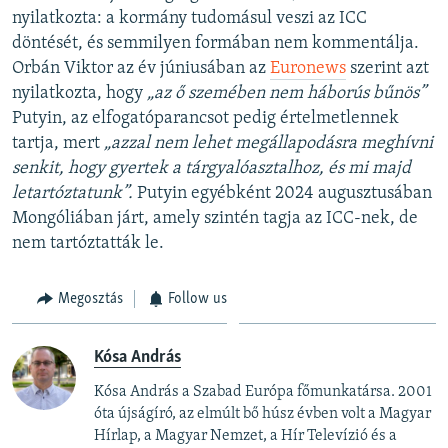
nyilatkozta: a kormány tudomásul veszi az ICC
döntését, és semmilyen formában nem kommentálja.
Orbán Viktor az év júniusában az
Euronews
szerint azt
nyilatkozta, hogy
„az ő szemében nem háborús bűnös”
Putyin, az elfogatóparancsot pedig értelmetlennek
tartja, mert
„azzal nem lehet megállapodásra meghívni
senkit, hogy gyertek a tárgyalóasztalhoz, és mi majd
letartóztatunk”.
Putyin egyébként 2024 augusztusában
Mongóliában járt, amely szintén tagja az ICC-nek, de
nem tartóztatták le.
Megosztás
Follow us
Kósa András
Kósa András a Szabad Európa főmunkatársa. 2001
óta újságíró, az elmúlt bő húsz évben volt a Magyar
Hírlap, a Magyar Nemzet, a Hír Televízió és a