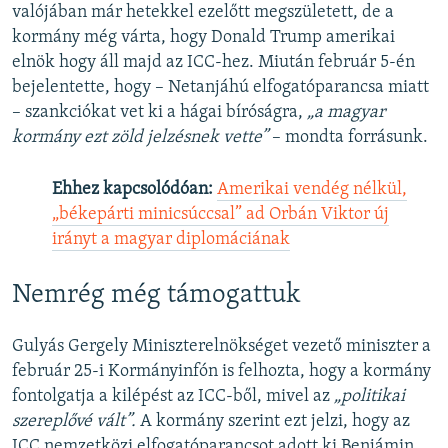
valójában már hetekkel ezelőtt megszületett, de a
kormány még várta, hogy Donald Trump amerikai
elnök hogy áll majd az ICC-hez. Miután február 5-én
bejelentette, hogy – Netanjáhú elfogatóparancsa miatt
– szankciókat vet ki a hágai bíróságra,
„a magyar
kormány ezt zöld jelzésnek vette”
– mondta forrásunk.
Ehhez kapcsolódóan:
Amerikai vendég nélkül,
„békepárti minicsúccsal” ad Orbán Viktor új
irányt a magyar diplomáciának
Nemrég még támogattuk
Gulyás Gergely Miniszterelnökséget vezető miniszter a
február 25-i Kormányinfón is felhozta, hogy a kormány
fontolgatja a kilépést az ICC-ből, mivel az
„politikai
szereplővé vált”.
A kormány szerint ezt jelzi, hogy az
ICC nemzetközi elfogatóparancsot adott ki Benjámin