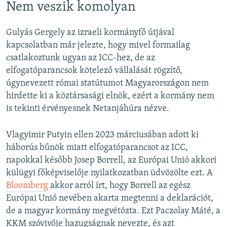
Nem veszik komolyan
Gulyás Gergely az izraeli kormányfő útjával
kapcsolatban már jelezte, hogy mivel formailag
csatlakoztunk ugyan az ICC-hez, de az
elfogatóparancsok kötelező vállalását rögzítő,
úgynevezett római statútumot Magyarországon nem
hirdette ki a köztársasági elnök, ezért a kormány nem
is tekinti érvényesnek Netanjáhúra nézve.
Vlagyimir Putyin ellen 2023 márciusában adott ki
háborús bűnök miatt elfogatóparancsot az ICC,
napokkal később Josep Borrell, az Európai Unió akkori
külügyi főképviselője nyilatkozatban üdvözölte ezt. A
Bloomberg
akkor arról írt, hogy Borrell az egész
Európai Unió nevében akarta megtenni a deklarációt,
de a magyar kormány megvétózta. Ezt Paczolay Máté, a
KKM szóvivője hazugságnak nevezte, és azt