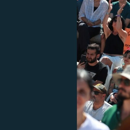
EURÓPAI UNIÓ
VILÁG
KLÍMAVÁLTOZÁS
A MÚLT TANULSÁGAI