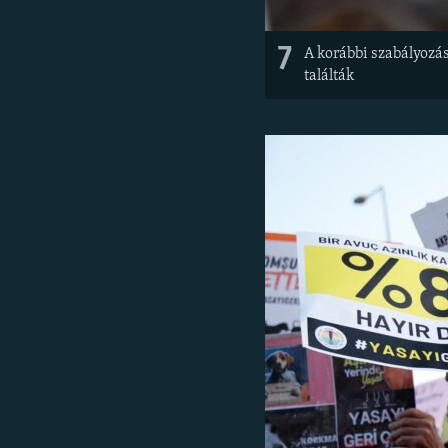
7
A korábbi szabályozás
találták