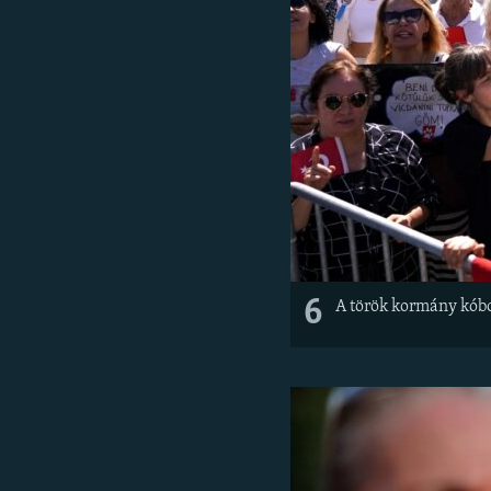
6
A török kormány kóbo