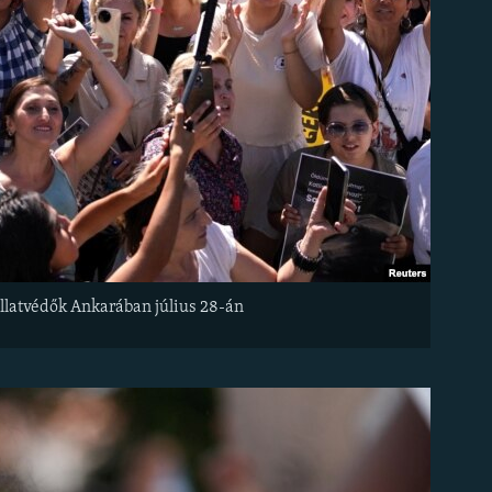
állatvédők Ankarában július 28-án