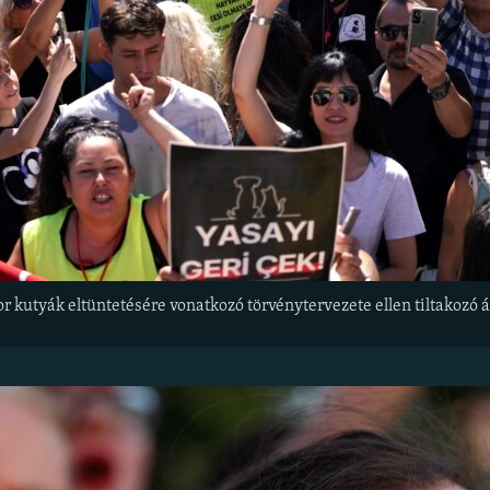
r kutyák eltüntetésére vonatkozó törvénytervezete ellen tiltakozó 