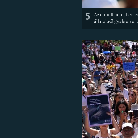
5
Az elmúlt hetekben e
állatokról gyakran a 