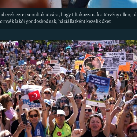
mberek ezrei vonultak utcára, hogy tiltakozzanak a törvény ellen; 
környék lakói gondoskodnak, háziállatként kezelik őket