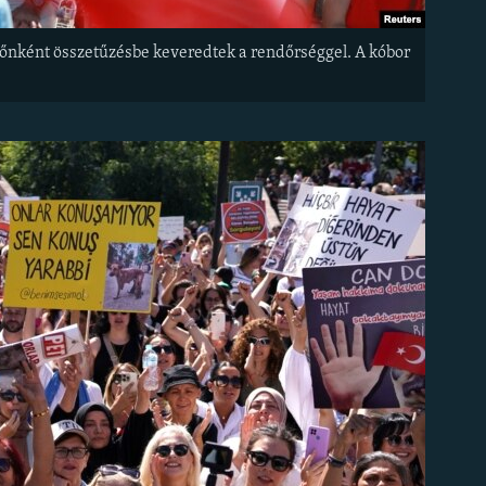
időnként összetűzésbe keveredtek a rendőrséggel. A kóbor