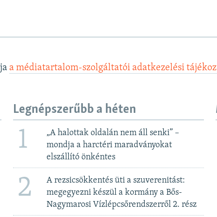
lja
a médiatartalom-szolgáltatói adatkezelési tájéko
Legnépszerűbb a héten
1
„A halottak oldalán nem áll senki” –
mondja a harctéri maradványokat
elszállító önkéntes
2
A rezsicsökkentés üti a szuverenitást:
megegyezni készül a kormány a Bős-
Nagymarosi Vízlépcsőrendszerről 2. rész