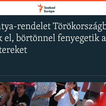
tya-rendelet Törökországba
 el, börtönnel fenyegetik a
FELIRATKOZÁS
tereket
Apple Podcasts
Spotify
Feliratkozás