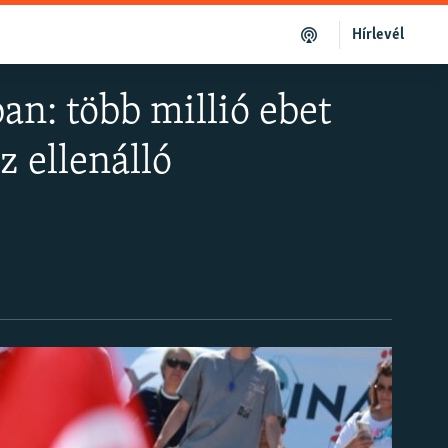
Hírlevél
n: több millió ebet
z ellenálló