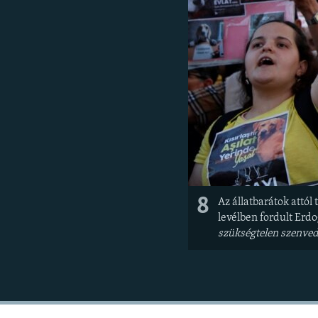
8
Az állatbarátok attó
levélben fordult Erd
szükségtelen szenvedé