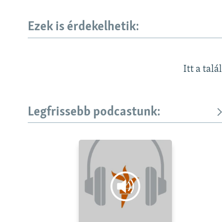
Ezek is érdekelhetik:
Itt a talá
Legfrissebb podcastunk: