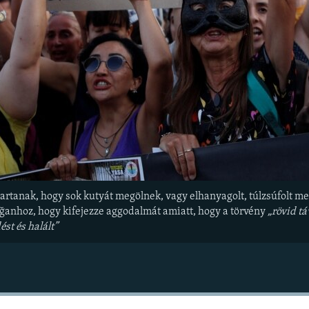
l tartanak, hogy sok kutyát megölnek, vagy elhanyagolt, túlzsúfolt
oğanhoz, hogy kifejezze aggodalmát amiatt, hogy a törvény
„rövid t
st és halált”