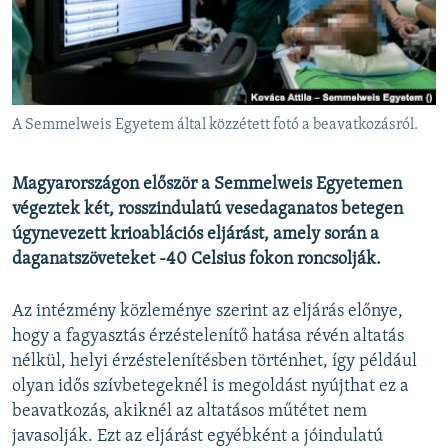
EURÓPAI UNIÓ
VILÁG
KLÍMAVÁLTOZÁS
A MÚLT TANULSÁGAI
A Semmelweis Egyetem által közzétett fotó a beavatkozásról.
KÖVESSEN MINKET!
Magyarországon először a Semmelweis Egyetemen
végeztek két, rosszindulatú vesedaganatos betegen
úgynevezett krioablációs eljárást, amely során a
daganatszöveteket -40 Celsius fokon roncsolják.
Valamennyi RFE/RL weboldal
Az intézmény közleménye szerint az eljárás előnye,
hogy a fagyasztás érzéstelenítő hatása révén altatás
nélkül, helyi érzéstelenítésben történhet, így például
olyan idős szívbetegeknél is megoldást nyújthat ez a
beavatkozás, akiknél az altatásos műtétet nem
javasolják. Ezt az eljárást egyébként a jóindulatú