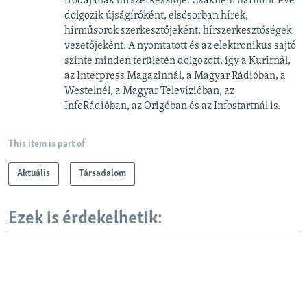
irodájának hírszerkesztője. Csaknem harminc éve
dolgozik újságíróként, elsősorban hírek,
hírműsorok szerkesztőjeként, hírszerkesztőségek
vezetőjeként. A nyomtatott és az elektronikus sajtó
szinte minden területén dolgozott, így a Kurírnál,
az Interpress Magazinnál, a Magyar Rádióban, a
Westelnél, a Magyar Televízióban, az
InfoRádióban, az Origóban és az Infostartnál is.
This item is part of
Aktuális
Társadalom
Ezek is érdekelhetik: