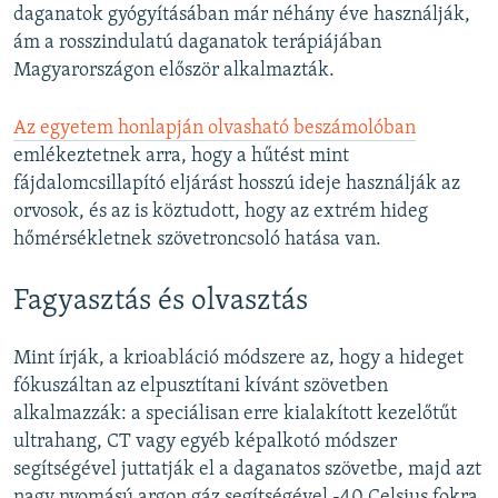
daganatok gyógyításában már néhány éve használják,
ám a rosszindulatú daganatok terápiájában
Magyarországon először alkalmazták.
Az egyetem honlapján olvasható beszámolóban
emlékeztetnek arra, hogy a hűtést mint
fájdalomcsillapító eljárást hosszú ideje használják az
orvosok, és az is köztudott, hogy az extrém hideg
hőmérsékletnek szövetroncsoló hatása van.
Fagyasztás és olvasztás
Mint írják, a krioabláció módszere az, hogy a hideget
fókuszáltan az elpusztítani kívánt szövetben
alkalmazzák: a speciálisan erre kialakított kezelőtűt
ultrahang, CT vagy egyéb képalkotó módszer
segítségével juttatják el a daganatos szövetbe, majd azt
nagy nyomású argon gáz segítségével -40 Celsius fokra