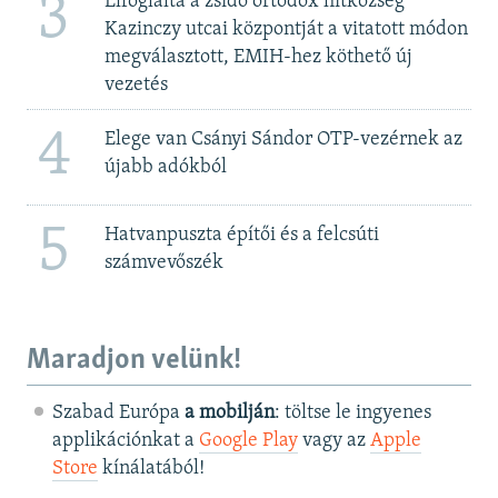
3
Elfoglalta a zsidó ortodox hitközség
Kazinczy utcai központját a vitatott módon
megválasztott, EMIH-hez köthető új
vezetés
4
Elege van Csányi Sándor OTP-vezérnek az
újabb adókból
5
Hatvanpuszta építői és a felcsúti
számvevőszék
Maradjon velünk!
Szabad Európa
a mobilján
: töltse le ingyenes
applikációnkat a
Google Play
vagy az
Apple
Store
kínálatából!