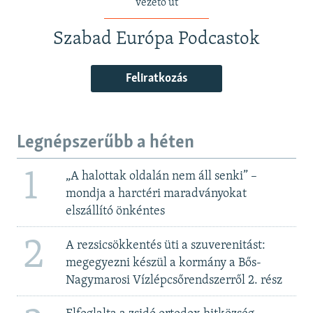
vezető út
Szabad Európa Podcastok
Feliratkozás
Legnépszerűbb a héten
1
„A halottak oldalán nem áll senki” –
mondja a harctéri maradványokat
elszállító önkéntes
2
A rezsicsökkentés üti a szuverenitást:
megegyezni készül a kormány a Bős-
Nagymarosi Vízlépcsőrendszerről 2. rész