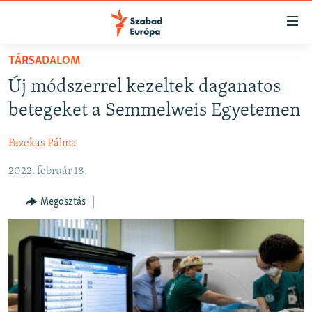
Akadálymentes
mód
Ugrás
TÁRSADALOM
a
NAPIRENDEN
Új módszerrel kezeltek daganatos
fő
AKTUÁLIS
oldalra
betegeket a Semmelweis Egyetemen
FELIRATKOZÁS
PODCASTOK
Ugrás
a
Fazekas Pálma
VIDEÓK
tartalomjegyzékre
Spotify
2022. február 18.
ELEMZŐ
Ugrás
a
NER15
Megosztás
Feliratkozás
keresésre
SZABADON
TÁRSADALOM
DEMOKRÁCIA
A PÉNZ NYOMÁBAN