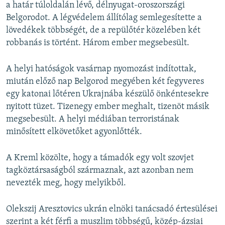
a határ túloldalán lévő, délnyugat-oroszországi
Belgorodot. A légvédelem állítólag semlegesítette a
lövedékek többségét, de a repülőtér közelében két
robbanás is történt. Három ember megsebesült.
A helyi hatóságok vasárnap nyomozást indítottak,
miután előző nap Belgorod megyében két fegyveres
egy katonai lőtéren Ukrajnába készülő önkéntesekre
nyitott tüzet. Tizenegy ember meghalt, tizenöt másik
megsebesült. A helyi médiában terroristának
minősített elkövetőket agyonlőtték.
A Kreml közölte, hogy a támadók egy volt szovjet
tagköztársaságból származnak, azt azonban nem
nevezték meg, hogy melyikből.
Olekszij Aresztovics ukrán elnöki tanácsadó értesülései
szerint a két férfi a muszlim többségű, közép-ázsiai