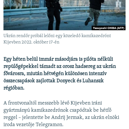
EURÓPAI UNIÓ
VILÁG
KLÍMAVÁLTOZÁS
A MÚLT TANULSÁGAI
Ukrán rendőr próbál lelőni egy közeledő kamikazedrónt
Kijevben 2022. október 17-én
KÖVESSEN MINKET!
Egy héten belül immár másodjára is pilóta nélküli
repülőgépekkel támadt az orosz hadsereg az ukrán
fővárosra, miután hétvégén különösen intenzív
Valamennyi RFE/RL weboldal
összecsapások zajlottak Donyeck és Luhanszk
régióban.
A frontvonaltól messzebb lévő Kijevben iráni
gyártmányú kamikazedrónok csapódtak be hétfő
reggel – jelentette be Andrij Jermak, az ukrán elnöki
iroda vezetője Telegramon.