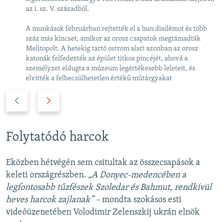
az i. sz. V. századból.
A munkások februárban rejtették el a hun diadémot és több
száz más kincset, amikor az orosz csapatok megtámadták
Melitopolt. A hetekig tartó ostrom alatt azonban az orosz
katonák felfedezték az épület titkos pincéjét, ahová a
személyzet eldugta a múzeum legértékesebb leleteit, és
elvitték a felbecsülhetetlen értékű műtárgyakat
P
N
r
e
e
x
v
t
Folytatódó harcok
i
s
o
l
Eközben hétvégén sem csitultak az összecsapások a
u
i
keleti országrészben.
„A Donyec-medencében a
s
d
legfontosabb tűzfészek Szoledar és Bahmut, rendkívül
s
e
heves harcok zajlanak” –
mondta szokásos esti
l
videóüzenetében Volodimir Zelenszkij ukrán elnök
i