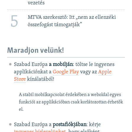
vezetés
5
MTVA szerkesztő: Itt „nem az ellenzéki
összefogást támogatják”
Maradjon velünk!
Szabad Európa
a mobilján
: töltse le ingyenes
applikációnkat a
Google Play
vagy az
Apple
Store
kínálatából!
A stabil mobilkapcsolat érdekében a weboldal egyes
funkciói az applikációban csak korlátozottan érhetők
el.
Szabad Európa a
postafiókjában
: kérje