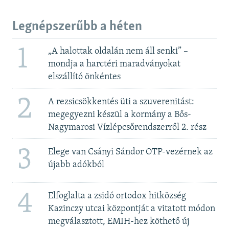
Legnépszerűbb a héten
1
„A halottak oldalán nem áll senki” –
mondja a harctéri maradványokat
elszállító önkéntes
2
A rezsicsökkentés üti a szuverenitást:
megegyezni készül a kormány a Bős-
Nagymarosi Vízlépcsőrendszerről 2. rész
3
Elege van Csányi Sándor OTP-vezérnek az
újabb adókból
4
Elfoglalta a zsidó ortodox hitközség
Kazinczy utcai központját a vitatott módon
megválasztott, EMIH-hez köthető új