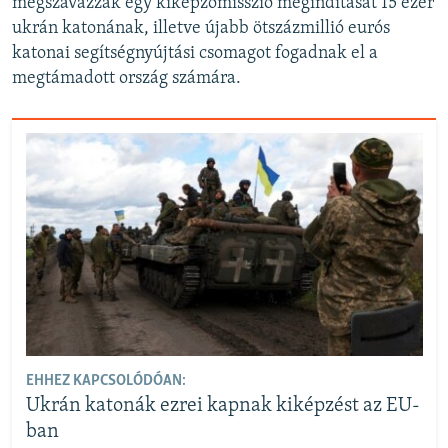
megszavazzák egy kiképzőmisszió megindítását 15 ezer
ukrán katonának, illetve újabb ötszázmillió eurós
katonai segítségnyújtási csomagot fogadnak el a
megtámadott ország számára.
EHHEZ KAPCSOLÓDÓAN:
Ukrán katonák ezrei kapnak kiképzést az EU-
ban