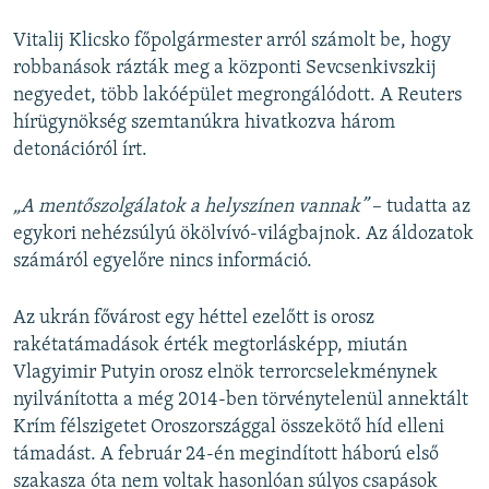
Vitalij Klicsko főpolgármester arról számolt be, hogy
robbanások rázták meg a központi Sevcsenkivszkij
negyedet, több lakóépület megrongálódott. A Reuters
hírügynökség szemtanúkra hivatkozva három
detonációról írt.
„A mentőszolgálatok a helyszínen vannak”
– tudatta az
egykori nehézsúlyú ökölvívó-világbajnok. Az áldozatok
számáról egyelőre nincs információ.
Az ukrán fővárost egy héttel ezelőtt is orosz
rakétatámadások érték megtorlásképp, miután
Vlagyimir Putyin orosz elnök terrorcselekménynek
nyilvánította a még 2014-ben törvénytelenül annektált
Krím félszigetet Oroszországgal összekötő híd elleni
támadást. A február 24-én megindított háború első
szakasza óta nem voltak hasonlóan súlyos csapások