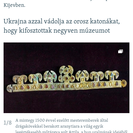
Kijevben.
Ukrajna azzal vádolja az orosz katonákat,
hogy kifosztottak negyven múzeumot
A mintegy 1500 évvel ezelőtt mesteremberek által
1/8
drágakövekkel berakott aranytiara a világ egyik
legértékesebb műtárgya volt Attila, a hun uralmának idejéből,