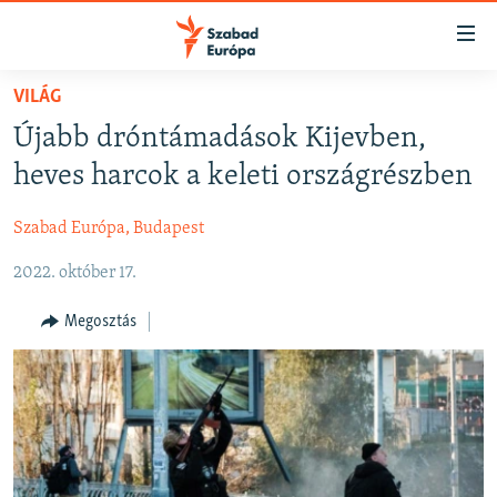
Akadálymentes
mód
Ugrás
VILÁG
a
NAPIRENDEN
Újabb dróntámadások Kijevben,
fő
AKTUÁLIS
oldalra
heves harcok a keleti országrészben
FELIRATKOZÁS
PODCASTOK
Ugrás
a
Szabad Európa, Budapest
VIDEÓK
tartalomjegyzékre
Spotify
2022. október 17.
ELEMZŐ
Ugrás
a
NER15
Megosztás
Feliratkozás
keresésre
SZABADON
TÁRSADALOM
DEMOKRÁCIA
A PÉNZ NYOMÁBAN