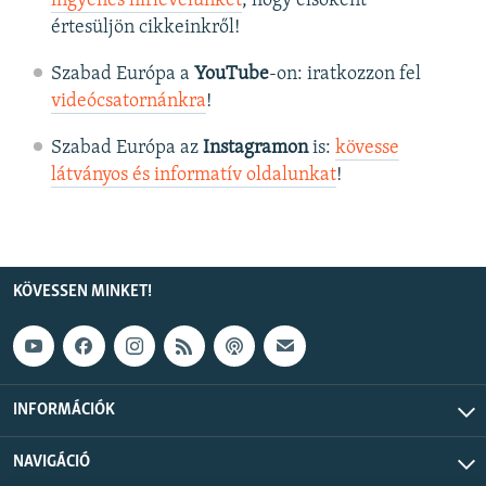
ingyenes hírlevelünket
, hogy elsőként
értesüljön cikkeinkről!
Szabad Európa a
YouTube
-on: iratkozzon fel
videócsatornánkra
!
Szabad Európa az
Instagramon
is:
kövesse
látványos és informatív oldalunkat
! ​
KÖVESSEN MINKET!
INFORMÁCIÓK
NAVIGÁCIÓ