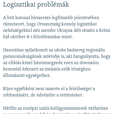
Logisztikai problémák
A brit katonai hírszerzés legfrissebb jelentésében
rámutatott, hogy Oroszország komoly logisztikai
nehézségekkel néz szembe Ukrajna déli részén a Krími
híd október 8-i felrobbantása miatt.
Hasonlóan nyilatkozott az ukrán hadsereg regionális
parancsnokságának szóvivője is, aki hangsúlyozta, hogy
az ellátás közel háromnegyede ezen az útvonalon
keresztül érkezett az inváziós erők térségben
állomásozó egységeihez.
Kijev egyébként nem ismerte el a felelősséget a
robbantásért, de üdvözölte a történteket.
Hétfőn az európai uniós külügyminiszterek várhatóan