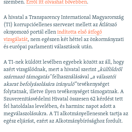
szemben.
Erről itt olvashat bővebben
.
A hivatal a Transparency International Magyarország
(TI) korrupcióellenes szervezet mellett az Átlátszó
oknyomozó portál ellen
indította első átfogó
vizsgálatát
, nem egészen két héttel az önkormányzati
és európai parlamenti választások után.
A TI-nek küldött levélben egyebek között az áll, hogy
azért vizsgálódnak, mert a hivatal szerint
„külföldről
származó támogatás"
felhasználásával
„a választói
akarat befolyásolására irányuló”
tevékenységet
folytatnak, illetve ilyen tevékenységet támogatnak. A
Szuverenitásvédelmi Hivatal összesen 62 kérdést tett
fel hatoldalas levelében, és harminc napot adott a
megválaszolásukra. A TI alkotmányellenesnek tartja az
egész eljárást, ezért az Alkotmánybírósághoz fordult.