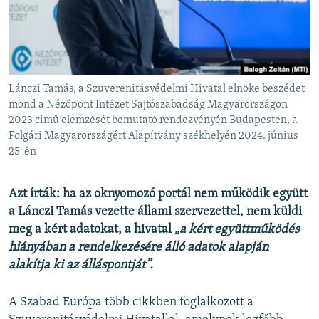
EURÓPAI UNIÓ
VILÁG
KLÍMAVÁLTOZÁS
A MÚLT TANULSÁGAI
Lánczi Tamás, a Szuverenitásvédelmi Hivatal elnöke beszédet
mond a Nézőpont Intézet Sajtószabadság Magyarországon
2023 című elemzését bemutató rendezvényén Budapesten, a
KÖVESSEN MINKET!
Polgári Magyarországért Alapítvány székhelyén 2024. június
25-én
Azt írták: ha az oknyomozó portál nem működik együtt
Valamennyi RFE/RL weboldal
a Lánczi Tamás vezette állami szervezettel, nem küldi
meg a kért adatokat, a hivatal
„a kért együttműködés
hiányában a rendelkezésére álló adatok alapján
alakítja ki az álláspontját”.
A Szabad Európa több cikkben foglalkozott a