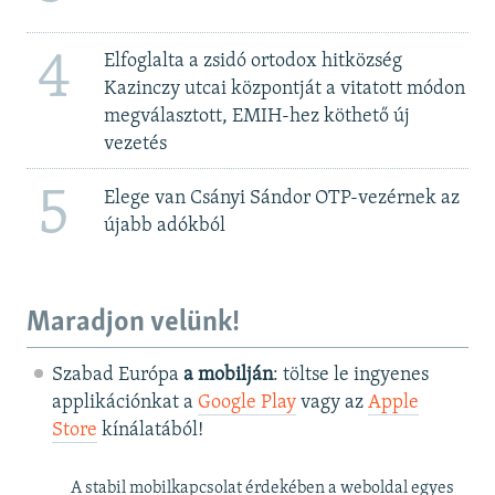
4
Elfoglalta a zsidó ortodox hitközség
Kazinczy utcai központját a vitatott módon
megválasztott, EMIH-hez köthető új
vezetés
5
Elege van Csányi Sándor OTP-vezérnek az
újabb adókból
Maradjon velünk!
Szabad Európa
a mobilján
: töltse le ingyenes
applikációnkat a
Google Play
vagy az
Apple
Store
kínálatából!
A stabil mobilkapcsolat érdekében a weboldal egyes