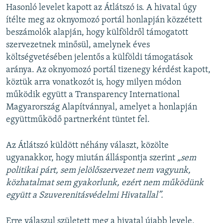
Hasonló levelet kapott az Átlátszó is. A hivatal úgy
ítélte meg az oknyomozó portál honlapján közzétett
beszámolók alapján, hogy külföldről támogatott
szervezetnek minősül, amelynek éves
költségvetésében jelentős a külföldi támogatások
aránya. Az oknyomozó portál tizenegy kérdést kapott,
köztük arra vonatkozót is, hogy milyen módon
működik együtt a Transparency International
Magyarország Alapítvánnyal, amelyet a honlapján
együttműködő partnerként tüntet fel.
Az Átlátszó küldött néhány választ, közölte
ugyanakkor, hogy miután álláspontja szerint
„sem
politikai párt, sem jelölőszervezet nem vagyunk,
közhatalmat sem gyakorlunk, ezért nem működünk
együtt a Szuverenitásvédelmi Hivatallal”.
Erre válaszul született meg a hivatal újabb levele,