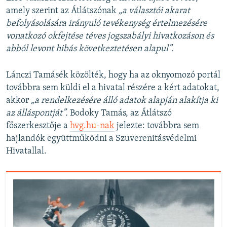
amely szerint az Átlátszónak
„a választói akarat
befolyásolására irányuló tevékenység értelmezésére
vonatkozó okfejtése téves jogszabályi hivatkozáson és
abból levont hibás következtetésen alapul”.
Lánczi Tamásék közölték, hogy ha az oknyomozó portál
továbbra sem küldi el a hivatal részére a kért adatokat,
akkor
„a rendelkezésére álló adatok alapján alakítja ki
az álláspontját”.
Bodoky Tamás, az Átlátszó
főszerkesztője a
hvg.hu-nak
jelezte: továbbra sem
hajlandók együttműködni a Szuverenitásvédelmi
Hivatallal.