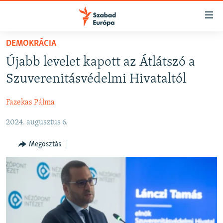
Akadálymentes
mód
Ugrás
DEMOKRÁCIA
a
NAPIRENDEN
Újabb levelet kapott az Átlátszó a
fő
AKTUÁLIS
oldalra
Szuverenitásvédelmi Hivataltól
FELIRATKOZÁS
PODCASTOK
Ugrás
a
Fazekas Pálma
VIDEÓK
tartalomjegyzékre
Spotify
2024. augusztus 6.
ELEMZŐ
Ugrás
a
NER15
Megosztás
Feliratkozás
keresésre
SZABADON
TÁRSADALOM
DEMOKRÁCIA
A PÉNZ NYOMÁBAN