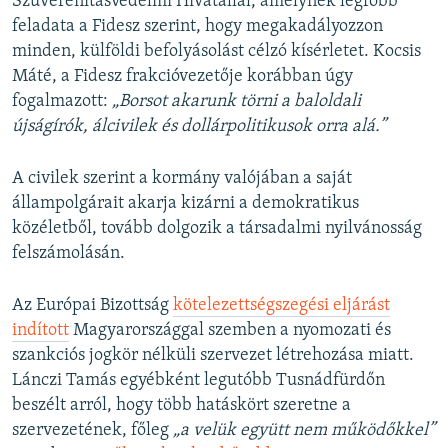
Szuverenitásvédelmi Hivatallal, amelynek
legfőbb
feladata a Fidesz szerint, hogy megakadályozzon
minden, külföldi befolyásolást célzó kísérletet. Kocsis
Máté, a Fidesz frakcióvezetője korábban úgy
fogalmazott:
„Borsot akarunk törni a baloldali
újságírók, álcivilek és dollárpolitikusok orra alá.”
A civilek szerint a kormány valójában a saját
állampolgárait akarja kizárni a demokratikus
közéletből, tovább dolgozik a társadalmi nyilvánosság
felszámolásán.
Az Európai Bizottság
kötelezettségszegési eljárást
indított
Magyarországgal szemben a nyomozati és
szankciós jogkör nélküli szervezet létrehozása miatt.
Lánczi Tamás egyébként legutóbb Tusnádfürdőn
beszélt arról, hogy több hatáskört szeretne a
szervezetének, főleg
„a velük együtt nem működőkkel”