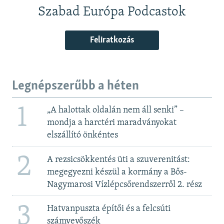
Szabad Európa Podcastok
Feliratkozás
Legnépszerűbb a héten
1
„A halottak oldalán nem áll senki” –
mondja a harctéri maradványokat
elszállító önkéntes
2
A rezsicsökkentés üti a szuverenitást:
megegyezni készül a kormány a Bős-
Nagymarosi Vízlépcsőrendszerről 2. rész
3
Hatvanpuszta építői és a felcsúti
számvevőszék