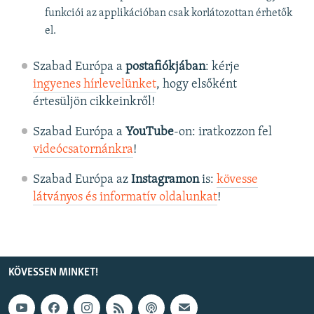
funkciói az applikációban csak korlátozottan érhetők
el.
Szabad Európa a
postafiókjában
: kérje
ingyenes hírlevelünket
, hogy elsőként
értesüljön cikkeinkről!
Szabad Európa a
YouTube
-on: iratkozzon fel
videócsatornánkra
!
Szabad Európa az
Instagramon
is:
kövesse
látványos és informatív oldalunkat
! ​
KÖVESSEN MINKET!