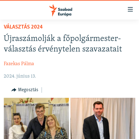
Akadálymentes
mód
Ugrás
VÁLASZTÁS 2024
a
NAPIRENDEN
Újraszámolják a főpolgármester-
fő
AKTUÁLIS
oldalra
választás érvénytelen szavazatait
FELIRATKOZÁS
PODCASTOK
Ugrás
a
Fazekas Pálma
VIDEÓK
tartalomjegyzékre
Spotify
2024. június 13.
ELEMZŐ
Ugrás
a
NER15
Megosztás
Feliratkozás
keresésre
SZABADON
TÁRSADALOM
DEMOKRÁCIA
A PÉNZ NYOMÁBAN