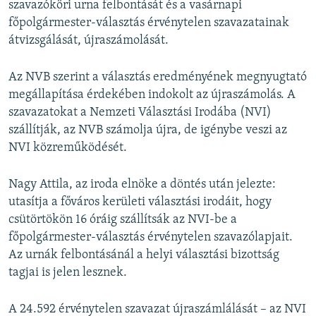
szavazóköri urna felbontását és a vasárnapi
főpolgármester-választás érvénytelen szavazatainak
átvizsgálását, újraszámolását.
Az NVB szerint a választás eredményének megnyugtató
megállapítása érdekében indokolt az újraszámolás. A
szavazatokat a Nemzeti Választási Irodába (NVI)
szállítják, az NVB számolja újra, de igénybe veszi az
NVI közreműködését.
Nagy Attila, az iroda elnöke a döntés után jelezte:
utasítja a főváros kerületi választási irodáit, hogy
csütörtökön 16 óráig szállítsák az NVI-be a
főpolgármester-választás érvénytelen szavazólapjait.
Az urnák felbontásánál a helyi választási bizottság
tagjai is jelen lesznek.
A 24.592 érvénytelen szavazat újraszámlálását – az NVI