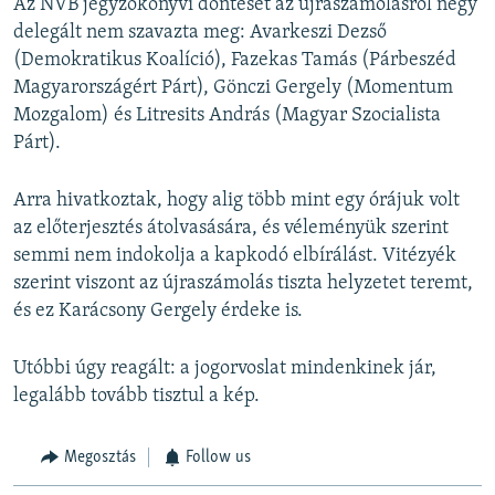
Az NVB jegyzőkönyvi döntését az újraszámolásról négy
delegált nem szavazta meg: Avarkeszi Dezső
(Demokratikus Koalíció), Fazekas Tamás (Párbeszéd
Magyarországért Párt), Gönczi Gergely (Momentum
Mozgalom) és Litresits András (Magyar Szocialista
Párt).
Arra hivatkoztak, hogy alig több mint egy órájuk volt
az előterjesztés átolvasására, és véleményük szerint
semmi nem indokolja a kapkodó elbírálást. Vitézyék
szerint viszont az újraszámolás tiszta helyzetet teremt,
és ez Karácsony Gergely érdeke is.
Utóbbi úgy reagált: a jogorvoslat mindenkinek jár,
legalább tovább tisztul a kép.
Megosztás
Follow us