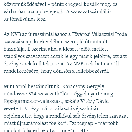
közreműködésével – péntek reggel kezdik meg, és
várhatóan aznap befejezik. A szavazatszámlálás
sajtónyilvános lesz.
Az NVB az újraszámláláshoz a Fővárosi Választási Iroda
szavazásnapi körlevelében szereplő útmutatót
használja. E szerint ahol a kiesett jelölt mellett
szabályos szavazatot adtak le egy másik jelöltre, ott azt
érvényesnek kell tekinteni. Az NVB-nek hat nap áll a
rendelkezésére, hogy döntsön a fellebbezésről.
Mint arról beszámoltunk, Karácsony Gergely
mindössze 324 szavazatkülönbséggel nyerte meg a
főpolgármester-választást, sokáig Vitézy Dávid
vezetett. Vitézy már a választás éjszakáján
bejelentette, hogy a rendkívül sok érvénytelen szavazat
miatt újraszámolást fog kéri. Ezt tegnap – már több
indokot felsorakoztatva – meg is tette.