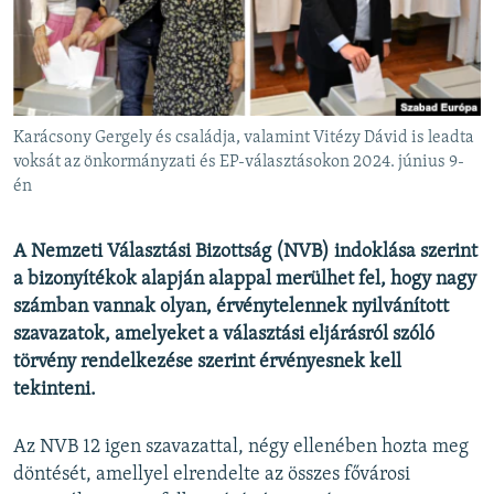
EURÓPAI UNIÓ
VILÁG
KLÍMAVÁLTOZÁS
A MÚLT TANULSÁGAI
Karácsony Gergely és családja, valamint Vitézy Dávid is leadta
voksát az önkormányzati és EP-választásokon 2024. június 9-
én
KÖVESSEN MINKET!
A Nemzeti Választási Bizottság (NVB) indoklása szerint
a bizonyítékok alapján alappal merülhet fel, hogy nagy
Valamennyi RFE/RL weboldal
számban vannak olyan, érvénytelennek nyilvánított
szavazatok, amelyeket a választási eljárásról szóló
törvény rendelkezése szerint érvényesnek kell
tekinteni.
Az NVB 12 igen szavazattal, négy ellenében hozta meg
döntését, amellyel elrendelte az összes fővárosi