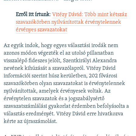
Erről itt írtunk
:
Vitézy Dávid: Több mint kétszáz
szavazókörben nyilvánítottak érvénytelennek
érvényes szavazatokat
Az egyik indok, hogy egyes választási irodák nem
azonos módon végezték el az utolsó pillanatban
visszalépő fideszes jelölt, Szentkirályi Alexandra
nevének kihúzását a szavazólapról. Vitézy Dávid
információi szerint húsz kerületben, 202 fővárosi
szavazókörben olyan szavazatokat is érvénytelennek
nyilvánítottak, amelyek érvényesek voltak. Az
érvénytelen szavazatok és a jogszabálysértő
szavazatszámlálási gyakorlat érdemben befolyásolta a
választás eredményét. Vitézy Dávid erre hivatkozva
kérte az újraszámolást.