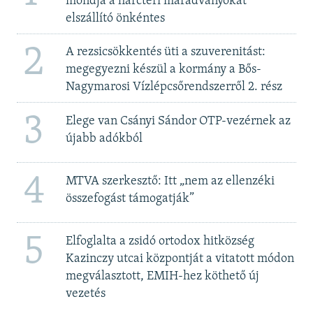
mondja a harctéri maradványokat
elszállító önkéntes
2
A rezsicsökkentés üti a szuverenitást:
megegyezni készül a kormány a Bős-
Nagymarosi Vízlépcsőrendszerről 2. rész
3
Elege van Csányi Sándor OTP-vezérnek az
újabb adókból
4
MTVA szerkesztő: Itt „nem az ellenzéki
összefogást támogatják”
5
Elfoglalta a zsidó ortodox hitközség
Kazinczy utcai központját a vitatott módon
megválasztott, EMIH-hez köthető új
vezetés