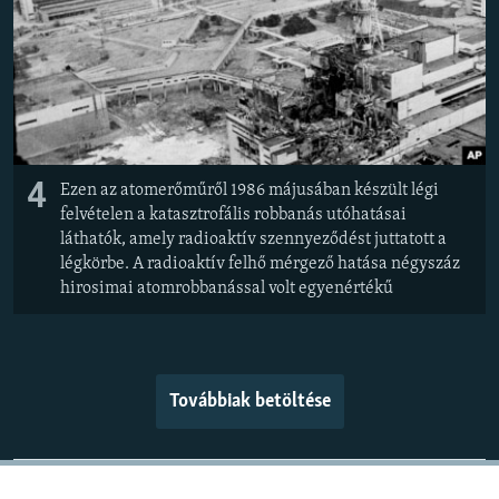
4
Ezen az atomerőműről 1986 májusában készült légi
felvételen a katasztrofális robbanás utóhatásai
láthatók, amely radioaktív szennyeződést juttatott a
légkörbe. A radioaktív felhő mérgező hatása négyszáz
hirosimai atomrobbanással volt egyenértékű
Továbbiak betöltése