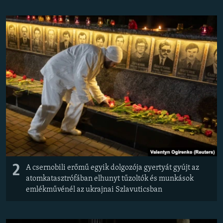
2
A csernobili erőmű egyik dolgozója gyertyát gyújt az
atomkatasztrófában elhunyt tűzoltók és munkások
emlékművénél az ukrajnai Szlavuticsban