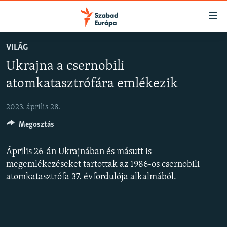
Akadálymentes
mód
Ugrás
VILÁG
a
NAPIRENDEN
Ukrajna a csernobili
fő
AKTUÁLIS
oldalra
atomkatasztrófára emlékezik
FELIRATKOZÁS
PODCASTOK
Ugrás
a
2023. április 28.
VIDEÓK
tartalomjegyzékre
Spotify
Megosztás
ELEMZŐ
Ugrás
a
NER15
Április 26-án Ukrajnában és másutt is
Feliratkozás
keresésre
SZABADON
megemlékezéseket tartottak az 1986-os csernobili
atomkatasztrófa 37. évfordulója alkalmából.
TÁRSADALOM
DEMOKRÁCIA
A PÉNZ NYOMÁBAN