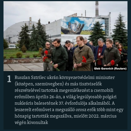
EURÓPAI UNIÓ
VILÁG
KLÍMAVÁLTOZÁS
A MÚLT TANULSÁGAI
KÖVESSEN MINKET!
1
Ruszlan Sztrilec ukrán környezetvédelmi miniszter
Valamennyi RFE/RL weboldal
(középen, szemüvegben) és más tisztviselők
részvételével tartottak megemlékezést a csernobili
erőműben április 26-án, a világ legsúlyosabb polgári
nukleáris balesetének 37. évfordulója alkalmából. A
leszerelt erőművet a megszálló orosz erők több mint egy
hónapig tartották megszállva, mielőtt 2022. március
végén kivonultak