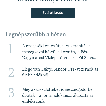
Feliratkozás
Legnépszerűbb a héten
1
A rezsicsökkentés üti a szuverenitást:
megegyezni készül a kormány a Bős-
Nagymarosi Vízlépcsőrendszerről 2. rész
2
Elege van Csányi Sándor OTP-vezérnek az
újabb adókból
3
Még az újszülötteket is meszesgödörbe
dobták – a roma holokauszt áldozataira
emlékezünk