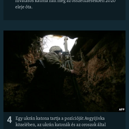
hivatásos katona halt meg az összetűzésekben 2020
eleje óta.
4
Egy ukrán katona tartja a pozícióját Avgyijivka
közelében, az ukrán katonák és az oroszok által