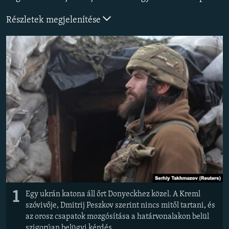
EURÓPAI UNIÓ
Részletek megjelenítése
VILÁG
KLÍMAVÁLTOZÁS
A MÚLT TANULSÁGAI
KÖVESSEN MINKET!
Valamennyi RFE/RL weboldal
1
Egy ukrán katona áll őrt Donyeckhez közel. A Kreml
szóvivője, Dmitrij Peszkov szerint nincs mitől tartani, és
az orosz csapatok mozgósítása a határvonalakon belül
szigorúan belügyi kérdés.