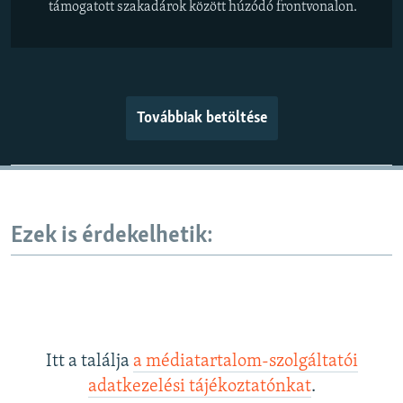
támogatott szakadárok között húzódó frontvonalon.
Továbbiak betöltése
Ezek is érdekelhetik:
Itt a találja
a médiatartalom-szolgáltatói
adatkezelési tájékoztatónkat
.