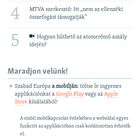
4
MTVA szerkesztő: Itt „nem az ellenzéki
összefogást támogatják”
5
Hogyan hűthető az atomerőmű aszály
idején?
Maradjon velünk!
Szabad Európa
a mobilján
: töltse le ingyenes
applikációnkat a
Google Play
vagy az
Apple
Store
kínálatából!
A stabil mobilkapcsolat érdekében a weboldal egyes
funkciói az applikációban csak korlátozottan érhetők
el.