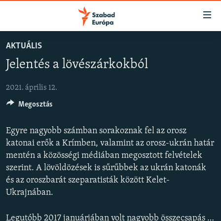
Akadálymentes
mód
Ugrás
AKTUÁLIS
a
NAPIRENDEN
Jelentés a lövészárkokból
fő
AKTUÁLIS
oldalra
FELIRATKOZÁS
PODCASTOK
Ugrás
2021. április 12.
a
Megosztás
VIDEÓK
tartalomjegyzékre
Spotify
ELEMZŐ
Ugrás
Egyre nagyobb számban sorakoznak fel az orosz
a
NER15
katonai erők a Krímben, valamint az orosz-ukrán határ
Feliratkozás
keresésre
mentén a közösségi médiában megosztott felvételek
SZABADON
szerint. A lövöldözések is sűrűbbek az ukrán katonák
TÁRSADALOM
és az oroszbarát szeparatisták között Kelet-
Ukrajnában.
DEMOKRÁCIA
A PÉNZ NYOMÁBAN
Legutóbb 2017 januárjában volt nagyobb összecsapás a két oldal között, de a jelek most arra utalnak, hogy újra fegyveres konfliktus törhet ki a térségben. Katonák és civilek is próbálnak felkészülni.