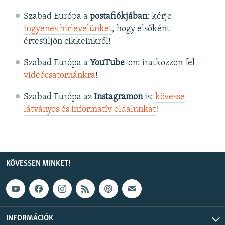
Szabad Európa a
postafiókjában
: kérje
ingyenes hírlevelünket
, hogy elsőként
értesüljön cikkeinkről!
Szabad Európa a
YouTube
-on: iratkozzon fel
videócsatornánkra
!
Szabad Európa az
Instagramon
is:
kövesse
látványos és informatív oldalunkat
! ​
KÖVESSEN MINKET!
INFORMÁCIÓK