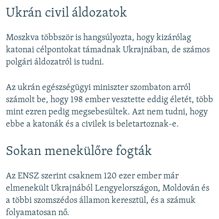
v
t
Ukrán civil áldozatok
i
s
o
l
Moszkva többször is hangsúlyozta, hogy kizárólag
u
i
katonai célpontokat támadnak Ukrajnában, de számos
s
d
polgári áldozatról is tudni.
s
e
l
Az ukrán egészségügyi miniszter szombaton arról
i
számolt be, hogy 198 ember vesztette eddig életét, több
d
mint ezren pedig megsebesültek. Azt nem tudni, hogy
e
ebbe a katonák és a civilek is beletartoznak-e.
Sokan menekülőre fogták
Az ENSZ szerint csaknem 120 ezer ember már
elmenekült Ukrajnából Lengyelországon, Moldován és
a többi szomszédos államon keresztül, és a számuk
folyamatosan nő.