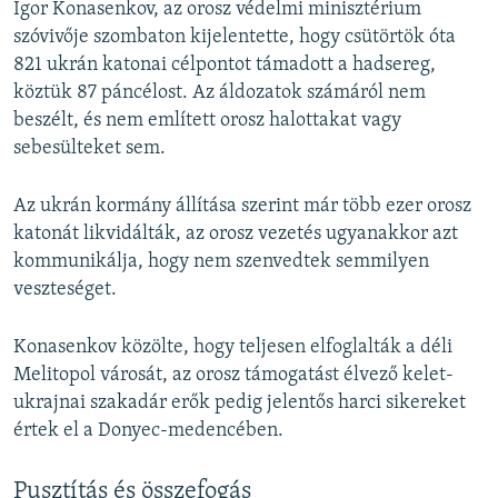
Igor Konasenkov, az orosz védelmi minisztérium
szóvivője szombaton kijelentette, hogy csütörtök óta
821 ukrán katonai célpontot támadott a hadsereg,
köztük 87 páncélost. Az áldozatok számáról nem
beszélt, és nem említett orosz halottakat vagy
sebesülteket sem.
Az ukrán kormány állítása szerint már több ezer orosz
katonát likvidálták, az orosz vezetés ugyanakkor azt
kommunikálja, hogy nem szenvedtek semmilyen
veszteséget.
Konasenkov közölte, hogy teljesen elfoglalták a déli
Melitopol városát, az orosz támogatást élvező kelet-
ukrajnai szakadár erők pedig jelentős harci sikereket
értek el a Donyec-medencében.
Pusztítás és összefogás