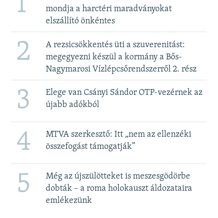
1
mondja a harctéri maradványokat
elszállító önkéntes
2
A rezsicsökkentés üti a szuverenitást:
megegyezni készül a kormány a Bős-
Nagymarosi Vízlépcsőrendszerről 2. rész
3
Elege van Csányi Sándor OTP-vezérnek az
újabb adókból
4
MTVA szerkesztő: Itt „nem az ellenzéki
összefogást támogatják”
5
Még az újszülötteket is meszesgödörbe
dobták – a roma holokauszt áldozataira
emlékezünk