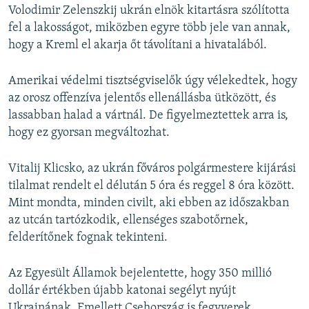
Volodimir Zelenszkij ukrán elnök kitartásra szólította
fel a lakosságot, miközben egyre több jele van annak,
hogy a Kreml el akarja őt távolítani a hivatalából.
Amerikai védelmi tisztségviselők úgy vélekedtek, hogy
az orosz offenzíva jelentős ellenállásba ütközött, és
lassabban halad a vártnál. De figyelmeztettek arra is,
hogy ez gyorsan megváltozhat.
Vitalij Klicsko, az ukrán főváros polgármestere kijárási
tilalmat rendelt el délután 5 óra és reggel 8 óra között.
Mint mondta, minden civilt, aki ebben az időszakban
az utcán tartózkodik, ellenséges szabotőrnek,
felderítőnek fognak tekinteni.
Az Egyesült Államok bejelentette, hogy 350 millió
dollár értékben újabb katonai segélyt nyújt
Ukrajnának. Emellett Csehország is fegyverek