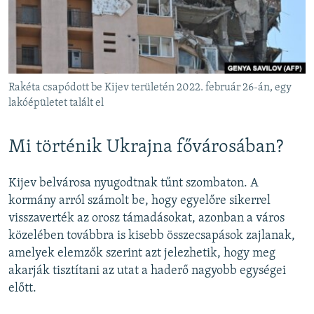
EURÓPAI UNIÓ
VILÁG
KLÍMAVÁLTOZÁS
A MÚLT TANULSÁGAI
Rakéta csapódott be Kijev területén 2022. február 26-án, egy
lakóépületet talált el
KÖVESSEN MINKET!
Mi történik Ukrajna fővárosában?
Kijev belvárosa nyugodtnak tűnt szombaton. A
Valamennyi RFE/RL weboldal
kormány arról számolt be, hogy egyelőre sikerrel
visszaverték az orosz támadásokat, azonban a város
közelében továbbra is kisebb összecsapások zajlanak,
amelyek elemzők szerint azt jelezhetik, hogy meg
akarják tisztítani az utat a haderő nagyobb egységei
előtt.