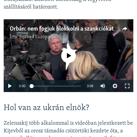
szállításáról határozott.
Orbán: nem fogjuk blokkolni a szankciókat
Írta:
Szabad Európa
Jelenleg nincs elérhető tartalom
Auto
0:00
3:08
240p
Hol van az ukrán elnök?
360p
Auto
240p
360p
480p
480p
Zelenszkij több alkalommal is videóban jelentkezett be
720p
Kijevből az orosz támadás csütörtöki kezdete óta, a
720p
1080p