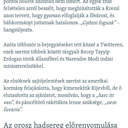
pontos holléte azonban nem ismert. Az egyik friss
1080p
felvételen arról beszélt, hogy meghiúsították a Kreml
azon terveit, hogy gyorsan elfoglalják a fővárost, és
bábkormányt juttatnak hatalomra.
„Győzni fogunk”
–
hangsúlyozta.
Azóta többször is bejegyzéseket tett közzé a Twitteren,
ezek szerint többek között tárgyalt Recep Tayyip
Erdogan török államfővel és Narendre Modi indiai
miniszterelnökkel.
Az elnöknek sajtójelentések szerint az amerikai
kormány felajánlotta, hogy kimenekítik Kijevből, de ő
elutasította az ajánlatot, mondván, hogy a
„harc itt
van”
, és páncéltörő rakétákra lenne szüksége,
„nem
fuvarra”.
Az orosz hadsereg előrenyomulása