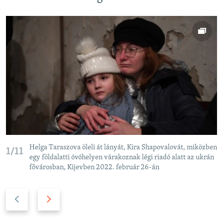
Helga Taraszova öleli át lányát, Kira Shapovalovát, miközben
1/11
egy földalatti óvóhelyen várakoznak légi riadó alatt az ukrán
fővárosban, Kijevben 2022. február 26-án
P
N
r
e
e
x