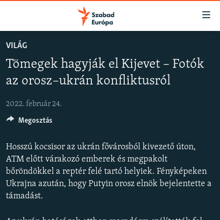
Akadálymentes
mód
Ugrás
VILÁG
a
NAPIRENDEN
Tömegek hagyják el Kijevet – Fotók
fő
AKTUÁLIS
oldalra
az orosz–ukrán konfliktusról
FELIRATKOZÁS
PODCASTOK
Ugrás
a
2022. február 24.
VIDEÓK
tartalomjegyzékre
Spotify
Megosztás
ELEMZŐ
Ugrás
a
NER15
Hosszú kocsisor az ukrán fővárosból kivezető úton,
Feliratkozás
keresésre
SZABADON
ATM előtt várakozó emberek és megpakolt
bőröndökkel a reptér felé tartó helyiek. Fényképeken
TÁRSADALOM
Ukrajna azután, hogy Putyin orosz elnök bejelentette a
DEMOKRÁCIA
támadást.
A PÉNZ NYOMÁBAN