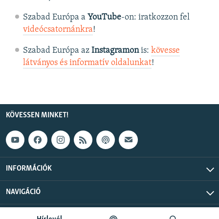
Szabad Európa a
YouTube
-on: iratkozzon fel
videócsatornánkra
!
Szabad Európa az
Instagramon
is:
kövesse
látványos és informatív oldalunkat
! ​
KÖVESSEN MINKET!
INFORMÁCIÓK
NAVIGÁCIÓ
Szabad Európa © 2026 RFE/RL, Inc. Minden jog fenntartva.