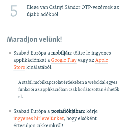
5
Elege van Csányi Sándor OTP-vezérnek az
újabb adókból
Maradjon velünk!
Szabad Európa
a mobilján
: töltse le ingyenes
applikációnkat a
Google Play
vagy az
Apple
Store
kínálatából!
A stabil mobilkapcsolat érdekében a weboldal egyes
funkciói az applikációban csak korlátozottan érhetők
el.
Szabad Európa a
postafiókjában
: kérje
ingyenes hírlevelünket
, hogy elsőként
értesüljön cikkeinkről!