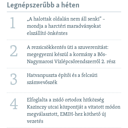
Legnépszerűbb a héten
1
„A halottak oldalán nem áll senki” –
mondja a harctéri maradványokat
elszállító önkéntes
2
A rezsicsökkentés üti a szuverenitást:
megegyezni készül a kormány a Bős-
Nagymarosi Vízlépcsőrendszerről 2. rész
3
Hatvanpuszta építői és a felcsúti
számvevőszék
4
Elfoglalta a zsidó ortodox hitközség
Kazinczy utcai központját a vitatott módon
megválasztott, EMIH-hez köthető új
vezetés