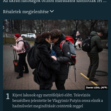
Az ukrán hatóságok otthon maradásra szólították fel a helyi lakosságot, illetve rendkívüli állapotot vezettek be az országban.
EURÓPAI UNIÓ
Részletek megjelenítése
VILÁG
KLÍMAVÁLTOZÁS
A MÚLT TANULSÁGAI
KÖVESSEN MINKET!
Valamennyi RFE/RL weboldal
1
Kijevi lakosok egy metrófeljáró előtt. Televíziós
beszédben jelentette be Vlagyimir Putyin orosz elnök a
hadművelet megindítását csütörtök reggel