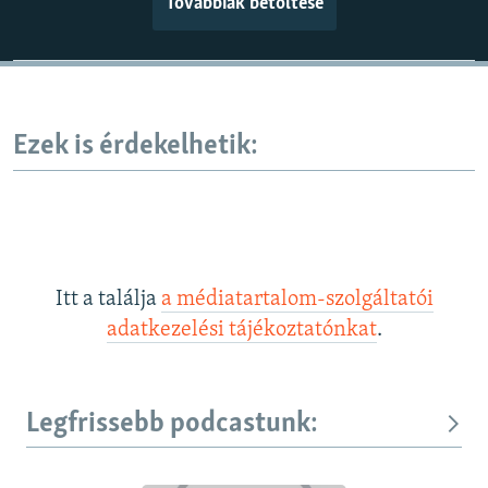
Továbbiak betöltése
Ezek is érdekelhetik:
Itt a találja
a médiatartalom-szolgáltatói
adatkezelési tájékoztatónkat
.
Legfrissebb podcastunk: