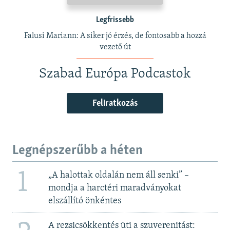
Legfrissebb
Falusi Mariann: A siker jó érzés, de fontosabb a hozzá
vezető út
Szabad Európa Podcastok
Feliratkozás
Legnépszerűbb a héten
1
„A halottak oldalán nem áll senki” –
mondja a harctéri maradványokat
elszállító önkéntes
A rezsicsökkentés üti a szuverenitást: