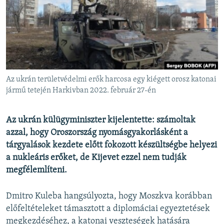
EURÓPAI UNIÓ
VILÁG
KLÍMAVÁLTOZÁS
A MÚLT TANULSÁGAI
Az ukrán területvédelmi erők harcosa egy kiégett orosz katonai
KÖVESSEN MINKET!
jármű tetején Harkivban 2022. február 27-én
Az ukrán külügyminiszter kijelentette: számoltak
azzal, hogy Oroszország nyomásgyakorlásként a
Valamennyi RFE/RL weboldal
tárgyalások kezdete előtt fokozott készültségbe helyezi
a nukleáris erőket, de Kijevet ezzel nem tudják
megfélemlíteni.
Dmitro Kuleba hangsúlyozta, hogy Moszkva korábban
előfeltételeket támasztott a diplomáciai egyeztetések
megkezdéséhez, a katonai veszteségek hatására