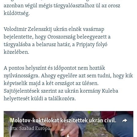
azonban végül mégis tárgyalóasztalhoz ül az orosz
küldöttség.
Volodimir Zelenszkij ukrán elnök vasárnap
bejelentette, hogy Oroszország beleegyezett a
tárgyalásba a belarusz határ, a Pripjaty folyó
közelében.
A pontos helyszínt és időpontot nem hozták
nyilvánosságra. Ahogy egyelőre azt sem tudni, hogy kik
képviselik majd a két országot az ülésen.
Sajtójelentések szerint az ukrán kormány Kuleba
helyettesét küldi a találkozóra.
Molotov-koktélokat készítettek ukrán civilek
Írta:
Szabad Európa