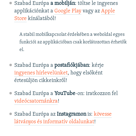
Szabad Európa
a mobilján
: töltse le ingyenes
applikációnkat a
Google Play
vagy az
Apple
Store
kínálatából!
A stabil mobilkapcsolat érdekében a weboldal egyes
funkciói az applikációban csak korlátozottan érhetők
el.
Szabad Európa a
postafiókjában
: kérje
ingyenes hírlevelünket
, hogy elsőként
értesüljön cikkeinkről!
Szabad Európa a
YouTube
-on: iratkozzon fel
videócsatornánkra
!
Szabad Európa az
Instagramon
is:
kövesse
látványos és informatív oldalunkat
! ​