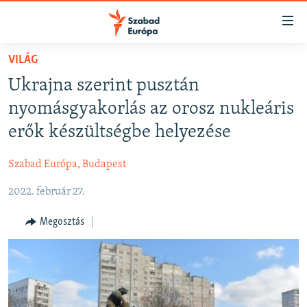
Akadálymentes
mód
Ugrás
VILÁG
a
NAPIRENDEN
Ukrajna szerint pusztán
fő
AKTUÁLIS
oldalra
nyomásgyakorlás az orosz nukleáris
FELIRATKOZÁS
PODCASTOK
Ugrás
erők készültségbe helyezése
a
VIDEÓK
tartalomjegyzékre
Szabad Európa, Budapest
Spotify
ELEMZŐ
Ugrás
a
2022. február 27.
NER15
Feliratkozás
keresésre
SZABADON
Megosztás
TÁRSADALOM
DEMOKRÁCIA
A PÉNZ NYOMÁBAN