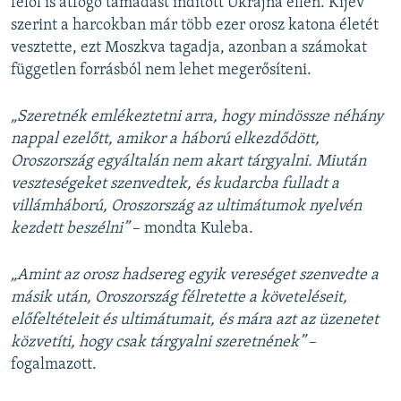
felől is átfogó támadást indított Ukrajna ellen. Kijev
szerint a harcokban már több ezer orosz katona életét
vesztette, ezt Moszkva tagadja, azonban a számokat
független forrásból nem lehet megerősíteni.
„Szeretnék emlékeztetni arra, hogy mindössze néhány
nappal ezelőtt, amikor a háború elkezdődött,
Oroszország egyáltalán nem akart tárgyalni. Miután
veszteségeket szenvedtek, és kudarcba fulladt a
villámháború, Oroszország az ultimátumok nyelvén
kezdett beszélni”
– mondta Kuleba.
„Amint az orosz hadsereg egyik vereséget szenvedte a
másik után, Oroszország félretette a követeléseit,
előfeltételeit és ultimátumait, és mára azt az üzenetet
közvetíti, hogy csak tárgyalni szeretnének”
–
fogalmazott.