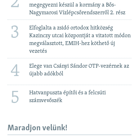
2
megegyezni készül a kormány a Bős-
Nagymarosi Vízlépcsőrendszerről 2. rész
3
Elfoglalta a zsidó ortodox hitközség
Kazinczy utcai központját a vitatott módon
megválasztott, EMIH-hez köthető új
vezetés
4
Elege van Csányi Sándor OTP-vezérnek az
újabb adókból
5
Hatvanpuszta építői és a felcsúti
számvevőszék
Maradjon velünk!