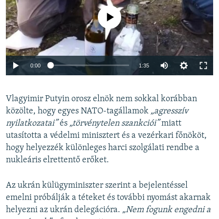
Jelenleg nincs elérhető tartalom
Auto
0:00
1:35
240p
Vlagyimir Putyin orosz elnök nem sokkal korábban
360p
közölte, hogy egyes NATO-tagállamok
„agresszív
Auto
240p
360p
480p
480p
nyilatkozatai”
és
„törvénytelen szankciói”
miatt
720p
utasította a védelmi minisztert és a vezérkari főnököt,
720p
1080p
hogy helyezzék különleges harci szolgálati rendbe a
1080p
nukleáris elrettentő erőket.
Az ukrán külügyminiszter szerint a bejelentéssel
emelni próbálják a téteket és további nyomást akarnak
helyezni az ukrán delegációra.
„Nem fogunk engedni a