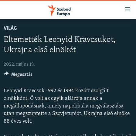
Akadálymentes
mód
Ugrás
VILÁG
a
NAPIRENDEN
Eltemették Leonyid Kravcsukot,
fő
AKTUÁLIS
oldalra
Ukrajna első elnökét
FELIRATKOZÁS
PODCASTOK
Ugrás
a
2022. május 19.
VIDEÓK
tartalomjegyzékre
Spotify
Megosztás
ELEMZŐ
Ugrás
a
NER15
Leonyid Kravcsuk 1992 és 1994 között szolgált
Feliratkozás
keresésre
SZABADON
elnökként. Ő volt az egyik aláírója annak a
megállapodásnak, amely napokkal a megválasztása
TÁRSADALOM
után megszüntette a Szovjetuniót. Ukrajna első elnöke
DEMOKRÁCIA
88 éves volt.
A PÉNZ NYOMÁBAN