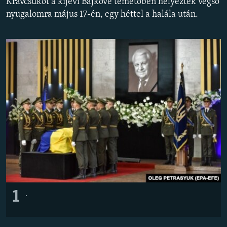
Kravcsukot a kijevi Bajkove temetőben helyezték végső
EURÓPAI UNIÓ
nyugalomra május 17-én, egy héttel a halála után.
VILÁG
KLÍMAVÁLTOZÁS
A MÚLT TANULSÁGAI
KÖVESSEN MINKET!
Valamennyi RFE/RL weboldal
1
.