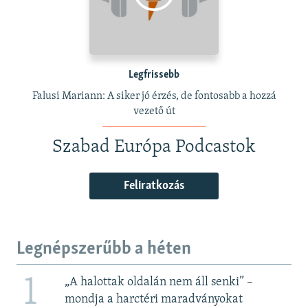
Legfrissebb
Falusi Mariann: A siker jó érzés, de fontosabb a hozzá
vezető út
Szabad Európa Podcastok
Feliratkozás
Legnépszerűbb a héten
1
„A halottak oldalán nem áll senki” –
mondja a harctéri maradványokat