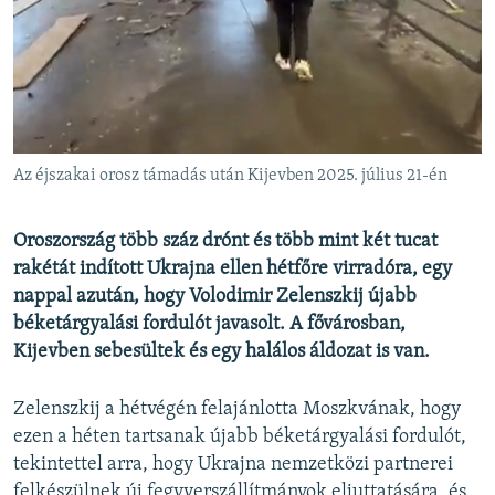
EURÓPAI UNIÓ
VILÁG
KLÍMAVÁLTOZÁS
A MÚLT TANULSÁGAI
Az éjszakai orosz támadás után Kijevben 2025. július 21-én
KÖVESSEN MINKET!
Oroszország több száz drónt és több mint két tucat
rakétát indított Ukrajna ellen hétfőre virradóra, egy
nappal azután, hogy Volodimir Zelenszkij újabb
Valamennyi RFE/RL weboldal
béketárgyalási fordulót javasolt. A fővárosban,
Kijevben sebesültek és egy halálos áldozat is van.
Zelenszkij a hétvégén felajánlotta Moszkvának, hogy
ezen a héten tartsanak újabb béketárgyalási fordulót,
tekintettel arra, hogy Ukrajna nemzetközi partnerei
felkészülnek új fegyverszállítmányok eljuttatására, és