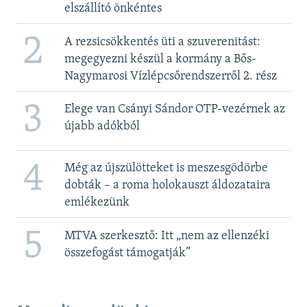
elszállító önkéntes
2
A rezsicsökkentés üti a szuverenitást:
megegyezni készül a kormány a Bős-
Nagymarosi Vízlépcsőrendszerről 2. rész
3
Elege van Csányi Sándor OTP-vezérnek az
újabb adókból
4
Még az újszülötteket is meszesgödörbe
dobták – a roma holokauszt áldozataira
emlékezünk
5
MTVA szerkesztő: Itt „nem az ellenzéki
összefogást támogatják”