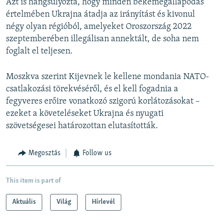
Azt is hangsúlyozta, hogy minden békemegállapodás
értelmében Ukrajna átadja az irányítást és kivonul
négy olyan régióból, amelyeket Oroszország 2022
szeptemberében illegálisan annektált, de soha nem
foglalt el teljesen.
Moszkva szerint Kijevnek le kellene mondania NATO-
csatlakozási törekvéséről, és el kell fogadnia a
fegyveres erőire vonatkozó szigorú korlátozásokat –
ezeket a követeléseket Ukrajna és nyugati
szövetségesei határozottan elutasították.
Megosztás
Follow us
This item is part of
Aktuális
Világ
Hírlevél