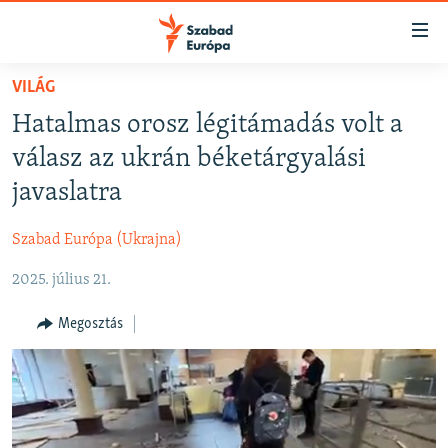
Akadálymentes
mód
Ugrás
VILÁG
a
NAPIRENDEN
Hatalmas orosz légitámadás volt a
fő
AKTUÁLIS
oldalra
válasz az ukrán béketárgyalási
FELIRATKOZÁS
PODCASTOK
Ugrás
javaslatra
a
VIDEÓK
tartalomjegyzékre
Szabad Európa (Ukrajna)
Spotify
ELEMZŐ
Ugrás
a
2025. július 21.
NER15
Feliratkozás
keresésre
SZABADON
Megosztás
TÁRSADALOM
DEMOKRÁCIA
A PÉNZ NYOMÁBAN