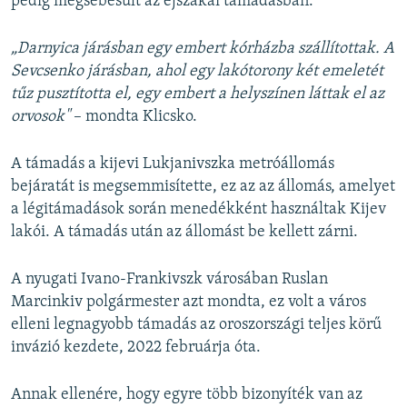
pedig megsebesült az éjszakai támadásban.
„Darnyica járásban egy embert kórházba szállítottak. A
Sevcsenko járásban, ahol egy lakótorony két emeletét
tűz pusztította el, egy embert a helyszínen láttak el az
orvosok"
– mondta Klicsko.
A támadás a kijevi Lukjanivszka metróállomás
bejáratát is megsemmisítette, ez az az állomás, amelyet
a légitámadások során menedékként használtak Kijev
lakói. A támadás után az állomást be kellett zárni.
A nyugati Ivano-Frankivszk városában Ruslan
Marcinkiv polgármester azt mondta, ez volt a város
elleni legnagyobb támadás az oroszországi teljes körű
invázió kezdete, 2022 februárja óta.
Annak ellenére, hogy egyre több bizonyíték van az