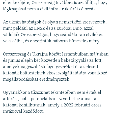
ellenkezőjére, Oroszország továbbra is azt állítja, hogy
légicsapásai nem a civil infrastruktúrát célozzák.
Az ukrán hatóságok és olyan nemzetközi szervezetek,
mint például az ENSZ és az Európai Unió, azzal
vádolják Oroszországot, hogy szándékosan civileket
vesz célba, és e szerintük háborús bűncselekmény.
Oroszország és Ukrajna között Isztambulban májusban
és június elején két közvetlen béketárgyalás zajlott,
amelyek nagyszabású fogolycseréket és az elesett
katonák holttesteinek visszaszolgáltatására vonatkozó
megállapodásokat eredményeztek.
Ugyanakkor a tűzszünet tekintetében nem értek el
áttörést, noha potenciálisan ez vethetne annak a
katonai konfliktusnak, amely a 2022 februári orosz
invázióval kezdődött.