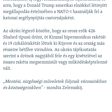
arra, hogy a Donald Trump amerikai elnökkel létrejött
megállapodás értelmében a NATO-t használják fel a
katonai segélynyújtás csatornájaként.
Az ukrán légierő közölte, hogy az orosz erők 426
Shahed típusú drónt, öt Kinzsal hiperszonikus rakétát
és 19 cirkálórakétát lőttek ki Kijevre és az ország más
részeire hétfőre virradóra. Az ukrán tájékoztatás
szerint a drónok nagyjából fele és egy kivételével az
összes rakéta megsemmisült vagy működésképtelenné
vált.
„Mentési, sürgősségi műveletek folynak városainkban
és közösségeinkben”
– mondta Zelenszkij.