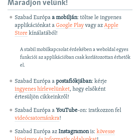
Maradjon velünk!
Szabad Európa
a mobilján
: töltse le ingyenes
applikációnkat a
Google Play
vagy az
Apple
Store
kínálatából!
A stabil mobilkapcsolat érdekében a weboldal egyes
funkciói az applikációban csak korlátozottan érhetők
el.
Szabad Európa a
postafiókjában
: kérje
ingyenes hírlevelünket
, hogy elsőként
értesüljön cikkeinkről!
Szabad Európa a
YouTube
-on: iratkozzon fel
videócsatornánkra
!
Szabad Európa az
Instagramon
is:
kövesse
látványos és informatív oldalunkat
! ​