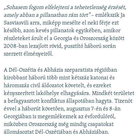
„Sohasem fogom elfelejteni a tehetetlenség érzését,
amely abban a pillanatban rám tört”
– emlékszik Ja
Sasviasvili arra, miképp mesélte el neki férje ezt
később, azon kevés pillanatok egyikében, amikor
részleteket árult el a Georgia és Oroszország között
2008-ban lezajlott rövid, pusztító háború során
szerzett élményeiről.
A Dél-Oszétia és Abházia szeparatista régióiban
kirobbant háború több mint kétszáz katonai és
háromszáz civil áldozatot követelt, és ezreket
kényszerített lakóhelye elhagyására. Mindkét területet
a befagyasztott konfliktus állapotában hagyta. Tizenöt
évvel a háborút követően, augusztus 7-én és 8-án
Georgiában is megemlékeznek az évfordulóról,
miközben Oroszország még mindig csapatokat
állomásoztat Dél-Oszétiában és Abháziában.