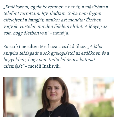
„Emlékszem, egyik kezemben a babát, a másikban a
telefont tartottam. Így aludtam. Soha nem fogom
elfelejteni a hangját, amikor azt mondta: Életben
vagyok. Hirtelen minden félelem eltűnt. A lényeg az
volt, hogy életben van”
– mondja.
Rurua kimerülten tért haza a családjához.
„A lába
annyira feldagadt a sok gyaloglástól az erdőkben és a
hegyekben, hogy nem tudta lehúzni a katonai
csizmáját”
– meséli Inalisvili.