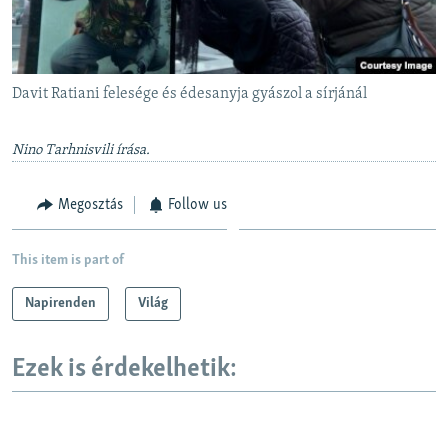
Davit Ratiani felesége és édesanyja gyászol a sírjánál
Nino Tarhnisvili írása.
Megosztás
Follow us
This item is part of
Napirenden
Világ
Ezek is érdekelhetik: