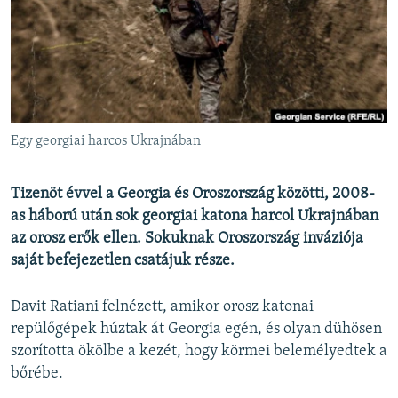
EURÓPAI UNIÓ
VILÁG
KLÍMAVÁLTOZÁS
A MÚLT TANULSÁGAI
Egy georgiai harcos Ukrajnában
KÖVESSEN MINKET!
Tizenöt évvel a Georgia és Oroszország közötti, 2008-
as háború után sok georgiai katona harcol Ukrajnában
az orosz erők ellen. Sokuknak Oroszország inváziója
Valamennyi RFE/RL weboldal
saját befejezetlen csatájuk része.
Davit Ratiani felnézett, amikor orosz katonai
repülőgépek húztak át Georgia egén, és olyan dühösen
szorította ökölbe a kezét, hogy körmei belemélyedtek a
bőrébe.