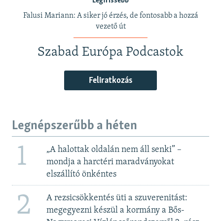
Legfrissebb
Falusi Mariann: A siker jó érzés, de fontosabb a hozzá
vezető út
Szabad Európa Podcastok
Feliratkozás
Legnépszerűbb a héten
1
„A halottak oldalán nem áll senki” –
mondja a harctéri maradványokat
elszállító önkéntes
2
A rezsicsökkentés üti a szuverenitást:
megegyezni készül a kormány a Bős-