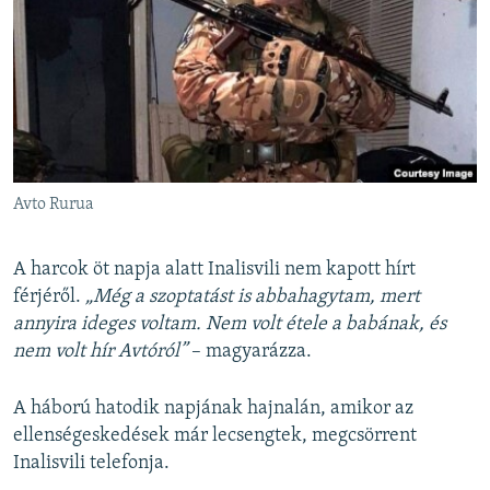
Avto Rurua
A harcok öt napja alatt Inalisvili nem kapott hírt
férjéről.
„Még a szoptatást is abbahagytam, mert
annyira ideges voltam. Nem volt étele a babának, és
nem volt hír Avtóról”
– magyarázza.
A háború hatodik napjának hajnalán, amikor az
ellenségeskedések már lecsengtek, megcsörrent
Inalisvili telefonja.