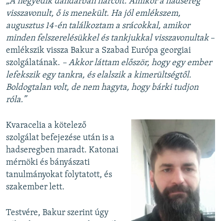
„A negyedik dandárban harcolt. Amikor a hadsereg
visszavonult, ő is menekült. Ha jól emlékszem,
augusztus 14-én találkoztam a srácokkal, amikor
minden felszerelésükkel és tankjukkal visszavonultak
–
emlékszik vissza Bakur a Szabad Európa georgiai
szolgálatának.
– Akkor láttam először, hogy egy ember
lefekszik egy tankra, és elalszik a kimerültségtől.
Boldogtalan volt, de nem hagyta, hogy bárki tudjon
róla.”
Kvaracelia a kötelező
szolgálat befejezése után is a
hadseregben maradt. Katonai
mérnöki és bányászati
tanulmányokat folytatott, és
szakember lett.
Testvére, Bakur szerint úgy