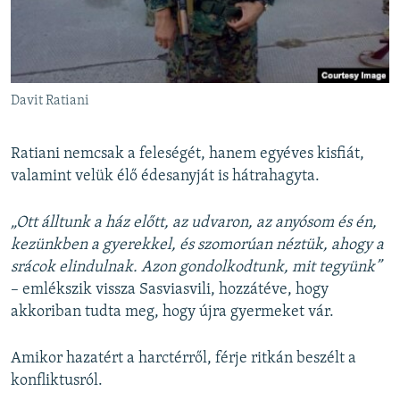
Davit Ratiani
Ratiani nemcsak a feleségét, hanem egyéves kisfiát,
valamint velük élő édesanyját is hátrahagyta.
„Ott álltunk a ház előtt, az udvaron, az anyósom és én,
kezünkben a gyerekkel, és szomorúan néztük, ahogy a
srácok elindulnak. Azon gondolkodtunk, mit tegyünk”
– emlékszik vissza Sasviasvili, hozzátéve, hogy
akkoriban tudta meg, hogy újra gyermeket vár.
Amikor hazatért a harctérről, férje ritkán beszélt a
konfliktusról.