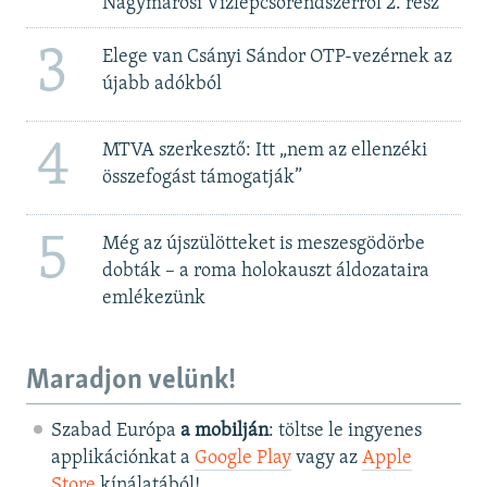
Nagymarosi Vízlépcsőrendszerről 2. rész
3
Elege van Csányi Sándor OTP-vezérnek az
újabb adókból
4
MTVA szerkesztő: Itt „nem az ellenzéki
összefogást támogatják”
5
Még az újszülötteket is meszesgödörbe
dobták – a roma holokauszt áldozataira
emlékezünk
Maradjon velünk!
Szabad Európa
a mobilján
: töltse le ingyenes
applikációnkat a
Google Play
vagy az
Apple
Store
kínálatából!