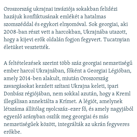
Oroszország ukrajnai inváziója sokakban felidézi
hazájuk konfliktusának emlékét a hatalmas
szomszéddal és egykori elnyomóval. Sok georgiai, aki
2008-ban részt vett a harcokban, Ukrajnába utazott,
hogy a kijevi erők oldalán fogjon fegyvert. Tucatnyian
életüket vesztették.
A feltételezések szerint több száz georgiai nemzetiségű
ember harcol Ukrajnában, főként a Georgiai Légióban,
amely 2014-ben alakult, miután Oroszország
zavargásokat kezdett szítani Ukrajna keleti, ipari
Donbász régiójában, nem sokkal azután, hogy a Kreml
illegálisan annektálta a Krímet. A légiót, amelynek
létszáma állítólag nyolcszáz–ezer fő, és amely nagyjából
egyenlő arányban oszlik meg georgiai és más
nemzetiségűek között, integrálták az ukrán fegyveres
erőkbe.