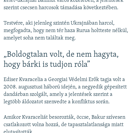
kelet-ukrajnai Bahmut város közelében, a jelentések
szerint csecsen harcosok támadása következtében.
Testvére, aki jelenleg szintén Ukrajnában harcol,
megfogadta, hogy nem tér haza Rurua holtteste nélkül,
amelyet soha nem találtak meg.
„Boldogtalan volt, de nem hagyta,
hogy bárki is tudjon róla”
Ediser Kvaracelia a Georgiai Védelmi Erők tagja volt a
2008. augusztusi háború idején, a negyedik gépesített
dandárban szolgált, amely a jelentések szerint a
legtöbb áldozatot szenvedte a konfliktus során.
Amikor Kvaraceliát besorozták, öccse, Bakur szívesen
csatlakozott volna hozzá, de tapasztalatlansága miatt
elutasították.