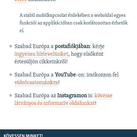
A stabil mobilkapcsolat érdekében a weboldal egyes
funkciói az applikációban csak korlátozottan érhetők
el.
Szabad Európa a
postafiókjában
: kérje
ingyenes hírlevelünket
, hogy elsőként
értesüljön cikkeinkről!
Szabad Európa a
YouTube
-on: iratkozzon fel
videócsatornánkra
!
Szabad Európa az
Instagramon
is:
kövesse
látványos és informatív oldalunkat
! ​
KÖVESSEN MINKET!