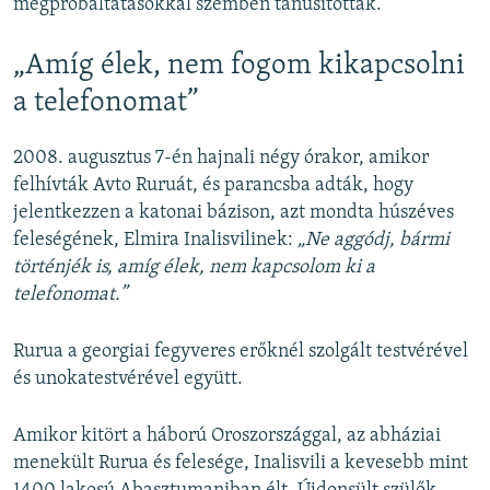
megpróbáltatásokkal szemben tanúsítottak.
„Amíg élek, nem fogom kikapcsolni
a telefonomat”
2008. augusztus 7-én hajnali négy órakor, amikor
felhívták Avto Ruruát, és parancsba adták, hogy
jelentkezzen a katonai bázison, azt mondta húszéves
feleségének, Elmira Inalisvilinek:
„Ne aggódj, bármi
történjék is, amíg élek, nem kapcsolom ki a
telefonomat.”
Rurua a georgiai fegyveres erőknél szolgált testvérével
és unokatestvérével együtt.
Amikor kitört a háború Oroszországgal, az abháziai
menekült Rurua és felesége, Inalisvili a kevesebb mint