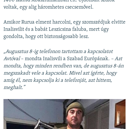
1400 lakosú Abasztumaniban élt. Újdonsült szülők
voltak, egy alig háromhetes csecsemővel.
Amikor Rurua elment harcolni, egy szomszédjuk elvitte
Inalisvilit és a babát Leszicsina faluba, mert úgy
gondolta, hogy ott biztonságosabb lesz.
„Augusztus 8-ig telefonon tartottam a kapcsolatot
Avtóval
– mondta Inalisvili a Szabad Európának.
– Azt
mondta, hogy minden rendben van, de augusztus 8-án
megszakadt vele a kapcsolat. Mivel azt ígérte, hogy
amíg él, nem kapcsolja ki a telefonját, azt hittem,
meghalt.”