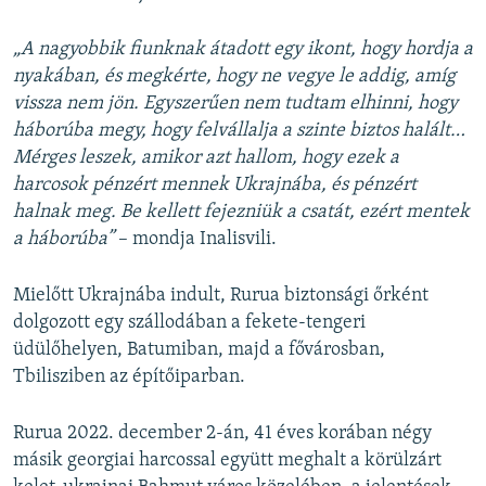
„A nagyobbik fiunknak átadott egy ikont, hogy hordja a
nyakában, és megkérte, hogy ne vegye le addig, amíg
vissza nem jön. Egyszerűen nem tudtam elhinni, hogy
háborúba megy, hogy felvállalja a szinte biztos halált…
Mérges leszek, amikor azt hallom, hogy ezek a
harcosok pénzért mennek Ukrajnába, és pénzért
halnak meg. Be kellett fejezniük a csatát, ezért mentek
a háborúba”
– mondja Inalisvili.
Mielőtt Ukrajnába indult, Rurua biztonsági őrként
dolgozott egy szállodában a fekete-tengeri
üdülőhelyen, Batumiban, majd a fővárosban,
Tbilisziben az építőiparban.
Rurua 2022. december 2-án, 41 éves korában négy
másik georgiai harcossal együtt meghalt a körülzárt