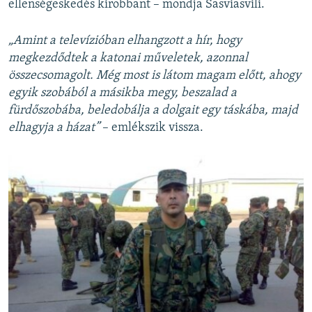
ellenségeskedés kirobbant – mondja Sasviasvili.
„Amint a televízióban elhangzott a hír, hogy
megkezdődtek a katonai műveletek, azonnal
összecsomagolt. Még most is látom magam előtt, ahogy
egyik szobából a másikba megy, beszalad a
fürdőszobába, beledobálja a dolgait egy táskába, majd
elhagyja a házat”
– emlékszik vissza.