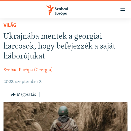
Akadálymentes
mód
Ugrás
VILÁG
a
NAPIRENDEN
Ukrajnába mentek a georgiai
fő
AKTUÁLIS
oldalra
harcosok, hogy befejezzék a saját
FELIRATKOZÁS
PODCASTOK
Ugrás
háborújukat
a
VIDEÓK
tartalomjegyzékre
Szabad Európa (Georgia)
Spotify
ELEMZŐ
Ugrás
a
2023. szeptember 3.
NER15
Feliratkozás
keresésre
SZABADON
Megosztás
TÁRSADALOM
DEMOKRÁCIA
A PÉNZ NYOMÁBAN