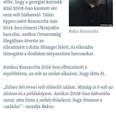
vélte, hogy a georgiai katonák
által 2008-ban kiontott vér
nem volt hiábavaló. Talán
éppen ezért Kvaracelia már
2014-ben elment Ukrajnába
Bakur Kvaracelia
harcolni, amikor Oroszország
illegálisan átvette az
ellenőrzést a Krím félsziget felett, és elkezdte
támogatni a donbászi szeparatista harcosokat.
Amikor Kvaracelia 2014-ben elbúcsúzott a
repülőtéren, az volt az utolsó alkalom, hogy látta őt.
„Ediser hét évvel volt idősebb nálam. Mindig is ő volt az
idolom és a példaképem. Amikor 2008-ban háborúba
ment, rám bízta a nehéz feladatot, hogy őrizzem a
családot”
– mondja Bakur.