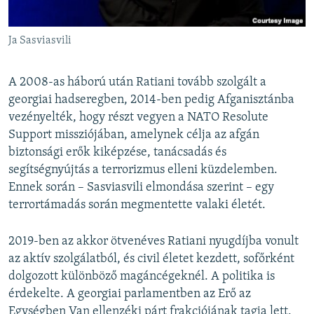
Ja Sasviasvili
A 2008-as háború után Ratiani tovább szolgált a
georgiai hadseregben, 2014-ben pedig Afganisztánba
vezényelték, hogy részt vegyen a NATO Resolute
Support missziójában, amelynek célja az afgán
biztonsági erők kiképzése, tanácsadás és
segítségnyújtás a terrorizmus elleni küzdelemben.
Ennek során – Sasviasvili elmondása szerint – egy
terrortámadás során megmentette valaki életét.
2019-ben az akkor ötvenéves Ratiani nyugdíjba vonult
az aktív szolgálatból, és civil életet kezdett, sofőrként
dolgozott különböző magáncégeknél. A politika is
érdekelte. A georgiai parlamentben az Erő az
Egységben Van ellenzéki párt frakciójának tagja lett.