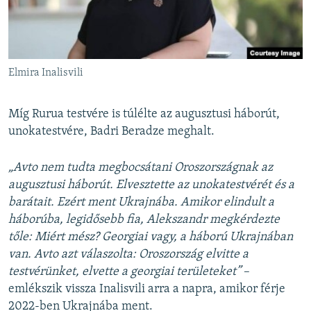
Elmira Inalisvili
Míg Rurua testvére is túlélte az augusztusi háborút,
unokatestvére, Badri Beradze meghalt.
„Avto nem tudta megbocsátani Oroszországnak az
augusztusi háborút. Elvesztette az unokatestvérét és a
barátait. Ezért ment Ukrajnába. Amikor elindult a
háborúba, legidősebb fia, Alekszandr megkérdezte
tőle: Miért mész? Georgiai vagy, a háború Ukrajnában
van. Avto azt válaszolta: Oroszország elvitte a
testvérünket, elvette a georgiai területeket”
–
emlékszik vissza Inalisvili arra a napra, amikor férje
2022-ben Ukrajnába ment.