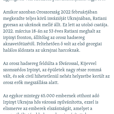
Amikor azonban Oroszország 2022 februárjában
megkezdte teljes körű invázióját Ukrajnában, Ratiani
gyorsan az ukránok mellé állt. Ez lett az utolsó csatája.
2022. március 18-án az 53 éves Ratiani meghalt az
irpinyi fronton, állítólag az orosz hadsereg
aknavetőtüzétől. Feltehetően ő volt az első georgiai
halálos áldozata az ukrajnai harcoknak.
Az orosz hadsereg feldúlta a fővárossal, Kijevvel
szomszédos Irpinyt, az épületek nagy része rommá
vált, és sok civil hihetetlenül nehéz helyzetbe került az
orosz erők megszállása alatt.
Az egykor mintegy 65.000 embernek otthont adó
Irpinyt Ukrajna hős várossá nyilvánította, ezzel is
elismerve az emberek elszántságát, amelyet a