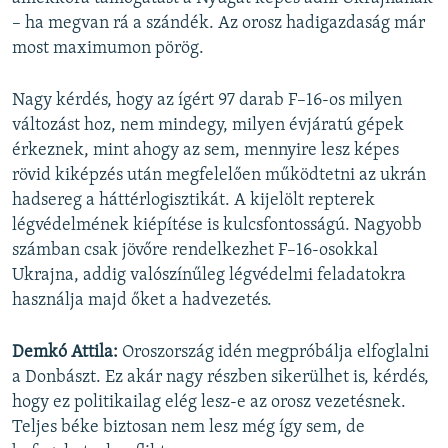
– ha megvan rá a szándék. Az orosz hadigazdaság már
most maximumon pörög.
Nagy kérdés, hogy az ígért 97 darab F–16-os milyen
változást hoz, nem mindegy, milyen évjáratú gépek
érkeznek, mint ahogy az sem, mennyire lesz képes
rövid kiképzés után megfelelően működtetni az ukrán
hadsereg a háttérlogisztikát. A kijelölt repterek
légvédelmének kiépítése is kulcsfontosságú. Nagyobb
számban csak jövőre rendelkezhet F–16-osokkal
Ukrajna, addig valószínűleg légvédelmi feladatokra
használja majd őket a hadvezetés.
Demkó Attila:
Oroszország idén megpróbálja elfoglalni
a Donbászt. Ez akár nagy részben sikerülhet is, kérdés,
hogy ez politikailag elég lesz-e az orosz vezetésnek.
Teljes béke biztosan nem lesz még így sem, de