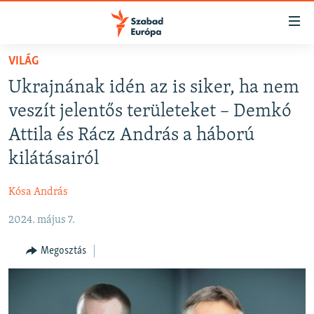
Akadálymentes
mód
Ugrás
VILÁG
a
NAPIRENDEN
Ukrajnának idén az is siker, ha nem
fő
AKTUÁLIS
oldalra
veszít jelentős területeket – Demkó
FELIRATKOZÁS
PODCASTOK
Ugrás
Attila és Rácz András a háború
a
VIDEÓK
kilátásairól
tartalomjegyzékre
Spotify
ELEMZŐ
Ugrás
Kósa András
a
NER15
Feliratkozás
keresésre
2024. május 7.
SZABADON
TÁRSADALOM
Megosztás
DEMOKRÁCIA
A PÉNZ NYOMÁBAN