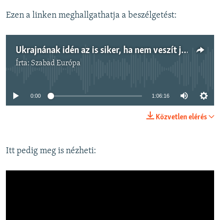
Ezen a linken meghallgathatja a beszélgetést:
Ukrajnának idén az is siker, ha nem veszít jelentős területeket – Demkó Attila és Rácz András a háború kilátásairól
Írta:
Szabad Európa
Jelenleg nincs elérhető tartalom
0:00
1:06:16
Közvetlen elérés
Itt pedig meg is nézheti: