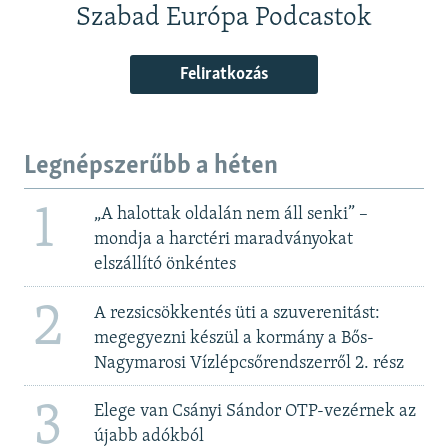
Szabad Európa Podcastok
Feliratkozás
Legnépszerűbb a héten
1
„A halottak oldalán nem áll senki” –
mondja a harctéri maradványokat
elszállító önkéntes
2
A rezsicsökkentés üti a szuverenitást:
megegyezni készül a kormány a Bős-
Nagymarosi Vízlépcsőrendszerről 2. rész
3
Elege van Csányi Sándor OTP-vezérnek az
újabb adókból