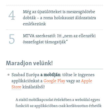
4
Még az újszülötteket is meszesgödörbe
dobták – a roma holokauszt áldozataira
emlékezünk
5
MTVA szerkesztő: Itt „nem az ellenzéki
összefogást támogatják”
Maradjon velünk!
Szabad Európa
a mobilján
: töltse le ingyenes
applikációnkat a
Google Play
vagy az
Apple
Store
kínálatából!
A stabil mobilkapcsolat érdekében a weboldal egyes
funkciói az applikációban csak korlátozottan érhetők