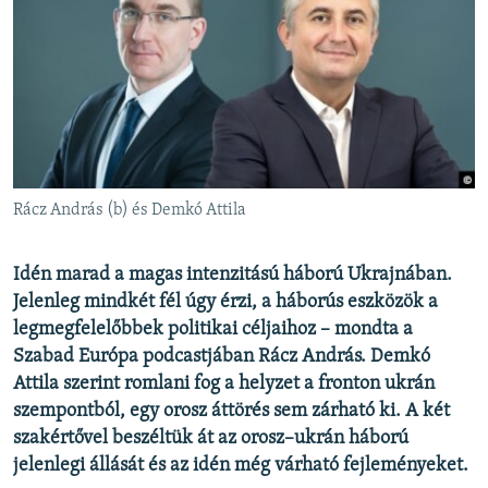
EURÓPAI UNIÓ
VILÁG
KLÍMAVÁLTOZÁS
A MÚLT TANULSÁGAI
KÖVESSEN MINKET!
Rácz András (b) és Demkó Attila
Idén marad a magas intenzitású háború Ukrajnában.
Valamennyi RFE/RL weboldal
Jelenleg mindkét fél úgy érzi, a háborús eszközök a
legmegfelelőbbek politikai céljaihoz – mondta a
Szabad Európa podcastjában Rácz András. Demkó
Attila szerint romlani fog a helyzet a fronton ukrán
szempontból, egy orosz áttörés sem zárható ki. A két
szakértővel beszéltük át az orosz–ukrán háború
jelenlegi állását és az idén még várható fejleményeket.