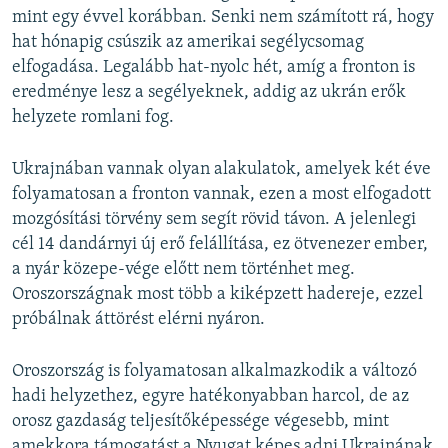
mint egy évvel korábban. Senki nem számított rá, hogy
hat hónapig csúszik az amerikai segélycsomag
elfogadása. Legalább hat-nyolc hét, amíg a fronton is
eredménye lesz a segélyeknek, addig az ukrán erők
helyzete romlani fog.
Ukrajnában vannak olyan alakulatok, amelyek két éve
folyamatosan a fronton vannak, ezen a most elfogadott
mozgósítási törvény sem segít rövid távon. A jelenlegi
cél 14 dandárnyi új erő felállítása, ez ötvenezer ember,
a nyár közepe-vége előtt nem történhet meg.
Oroszországnak most több a kiképzett hadereje, ezzel
próbálnak áttörést elérni nyáron.
Oroszország is folyamatosan alkalmazkodik a változó
hadi helyzethez, egyre hatékonyabban harcol, de az
orosz gazdaság teljesítőképessége végesebb, mint
amekkora támogatást a Nyugat képes adni Ukrajnának