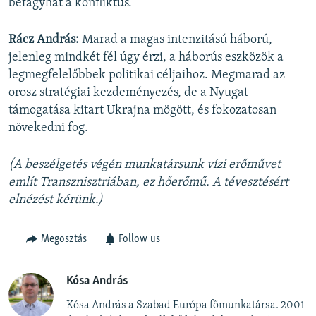
befagyhat a konfliktus.
Rácz András:
Marad a magas intenzitású háború,
jelenleg mindkét fél úgy érzi, a háborús eszközök a
legmegfelelőbbek politikai céljaihoz. Megmarad az
orosz stratégiai kezdeményezés, de a Nyugat
támogatása kitart Ukrajna mögött, és fokozatosan
növekedni fog.
(A beszélgetés végén munkatársunk vízi erőművet
említ Transznisztriában, ez hőerőmű. A tévesztésért
elnézést kérünk.)
Megosztás
Follow us
Kósa András
Kósa András a Szabad Európa főmunkatársa. 2001