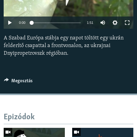
EURÓPAI UNIÓ
VILÁG
Auto
0:00
1:51
KLÍMAVÁLTOZÁS
240p
A Szabad Európa stábja egy napot töltött egy ukrán
A MÚLT TANULSÁGAI
360p
felderítő csapattal a frontvonalon, az ukrajnai
Dnyipropetrovszk régióban.
480p
KÖVESSEN MINKET!
Auto
240p
360p
480p
720p
720p
1080p
1080p
Megosztás
Valamennyi RFE/RL weboldal
Epizódok