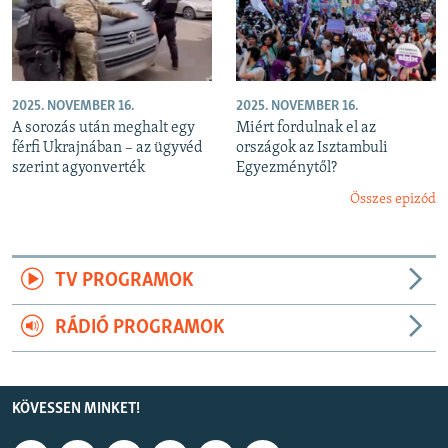
2025. NOVEMBER 16.
2025. NOVEMBER 16.
A sorozás után meghalt egy
Miért fordulnak el az
férfi Ukrajnában – az ügyvéd
országok az Isztambuli
szerint agyonverték
Egyezménytől?
Összes epizód
TV PROGRAMOK
RÁDIÓ PROGRAMOK
KÖVESSEN MINKET!