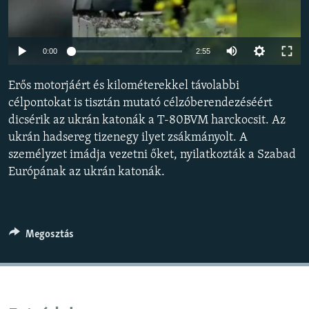
EURÓPAI UNIÓ
VILÁG
Auto
0:00
2:55
KLÍMAVÁLTOZÁS
240p
Erős motorjáért és kilométerekkel távolabbi
A MÚLT TANULSÁGAI
360p
célpontokat is tisztán mutató célzóberendezéséért
dicsérik az ukrán katonák a T-80BVM harckocsit. Az
480p
KÖVESSEN MINKET!
Auto
240p
360p
480p
ukrán hadsereg tizenegy ilyet zsákmányolt. A
720p
személyzet imádja vezetni őket, nyilatkozták a Szabad
720p
1080p
1080p
Európának az ukrán katonák.
Valamennyi RFE/RL weboldal
Megosztás