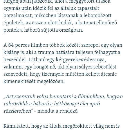
furgonjában játszódik, ahol a meggyötört utasok
egymás után idézik fel az általuk tapasztalt
borzalmakat, miközben látszanak a lebombázott
épületek, az összeomlott hidak, a katonai ellenőrző
pontok a háború sújtotta országban.
A 84 perces filmben többek között szerepel egy olyan
kislány is, aki a trauma hatására teljesen felhagyott a
beszéddel. Látható egy kétgyerekes édesanya,
valamint egy kongói nő, aki olyan súlyos sebesülést
szenvedett, hogy tizennyolc műtéten kellett átesnie
kimenekítését megelőzően.
„Azt szerettük volna bemutatni a filmünkben, hogyan
tükröződik a háború a hétköznapi élet apró
részleteiben”
– mondta a rendező.
Rámutatott, hogy az általa megörökített világ nem is