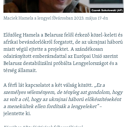
Maciek Hamela a lengyel fővárosban 2023. május 17-én
Előzőleg Hamela a Belarusz felől érkező közel-keleti és
afrikai bevándorlókról forgatott, de az ukrajnai háború
miatt végül ejtette a projektet. A szándékosan
odairányított emberáradattal az Európai Unió szerint
Belarusz destabilizálni próbálta Lengyelországot és a
térség államait.
A férfi lát kapcsolatot a két válság között
. „Ez a
személyes véleményem, de tényleg azt gondolom, hogy
az volt a cél, hogy az ukrajnai háború előkészítéseként
a menekültek ellen fordítsák a lengyeleket”
–
jelentette ki.