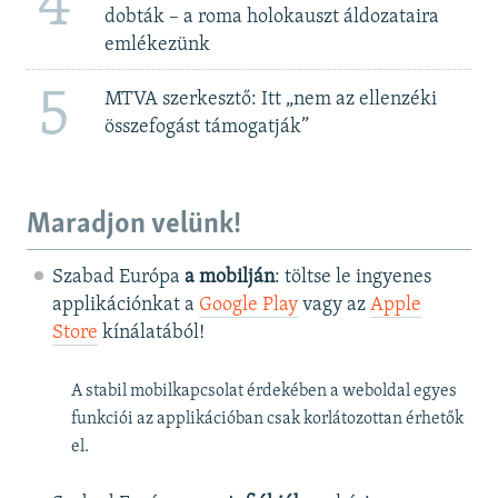
4
dobták – a roma holokauszt áldozataira
emlékezünk
5
MTVA szerkesztő: Itt „nem az ellenzéki
összefogást támogatják”
Maradjon velünk!
Szabad Európa
a mobilján
: töltse le ingyenes
applikációnkat a
Google Play
vagy az
Apple
Store
kínálatából!
A stabil mobilkapcsolat érdekében a weboldal egyes
funkciói az applikációban csak korlátozottan érhetők
el.