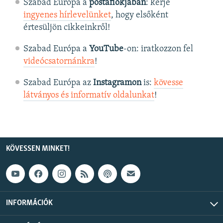
Szabad Európa a
postafiókjában
: kérje
ingyenes hírlevelünket
, hogy elsőként
értesüljön cikkeinkről!
Szabad Európa a
YouTube
-on: iratkozzon fel
videócsatornánkra
!
Szabad Európa az
Instagramon
is:
kövesse
látványos és informatív oldalunkat
! ​
KÖVESSEN MINKET!
INFORMÁCIÓK