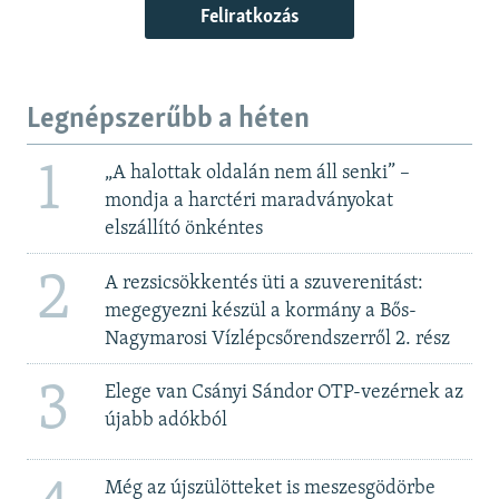
Feliratkozás
Legnépszerűbb a héten
1
„A halottak oldalán nem áll senki” –
mondja a harctéri maradványokat
elszállító önkéntes
2
A rezsicsökkentés üti a szuverenitást:
megegyezni készül a kormány a Bős-
Nagymarosi Vízlépcsőrendszerről 2. rész
3
Elege van Csányi Sándor OTP-vezérnek az
újabb adókból
Még az újszülötteket is meszesgödörbe