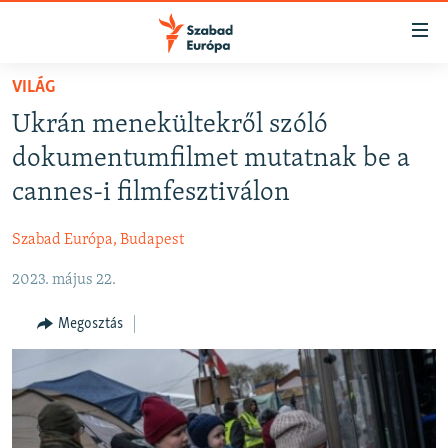
Akadálymentes
mód
Ugrás
VILÁG
a
NAPIRENDEN
Ukrán menekültekről szóló
fő
AKTUÁLIS
oldalra
dokumentumfilmet mutatnak be a
FELIRATKOZÁS
PODCASTOK
Ugrás
cannes-i filmfesztiválon
a
VIDEÓK
tartalomjegyzékre
Szabad Európa, Budapest
Spotify
ELEMZŐ
Ugrás
a
2023. május 22.
NER15
Feliratkozás
keresésre
SZABADON
Megosztás
TÁRSADALOM
DEMOKRÁCIA
A PÉNZ NYOMÁBAN