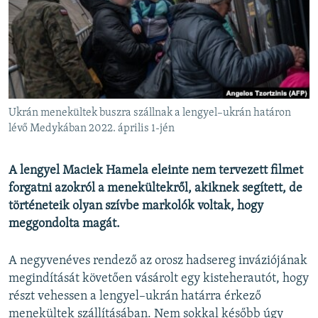
EURÓPAI UNIÓ
VILÁG
KLÍMAVÁLTOZÁS
A MÚLT TANULSÁGAI
Ukrán menekültek buszra szállnak a lengyel–ukrán határon
KÖVESSEN MINKET!
lévő Medykában 2022. április 1-jén
A lengyel Maciek Hamela eleinte nem tervezett filmet
forgatni azokról a menekültekről, akiknek segített, de
Valamennyi RFE/RL weboldal
történeteik olyan szívbe markolók voltak, hogy
meggondolta magát.
A negyvenéves rendező az orosz hadsereg inváziójának
megindítását követően vásárolt egy kisteherautót, hogy
részt vehessen a lengyel–ukrán határra érkező
menekültek szállításában. Nem sokkal később úgy