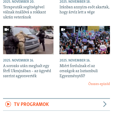
2025. NOVEMBER 20.
2025. NOVEMBER 18.
Terapeuták segítségével
Iránban annyira esőt akartak,
válnak önállóvá a rokkant
hogy árvíz lett a vége
ukrán veteránok
2025. NOVEMBER 16.
2025. NOVEMBER 16.
A sorozás után meghalt egy
Miért fordulnak el az
férfi Ukrajnában – az ügyvéd
országok az Isztambuli
szerint agyonverték
Egyezménytől?
Összes epizód
TV PROGRAMOK