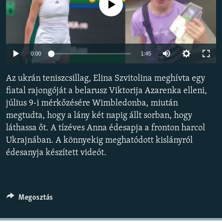
Jelenleg nincs elérhető tartalom
EURÓPAI UNIÓ
VILÁG
KLÍMAVÁLTOZÁS
Auto
0:00
1:45
A MÚLT TANULSÁGAI
240p
Az ukrán teniszcsillag, Elina Szvitolina meghívta egy
360p
KÖVESSEN MINKET!
fiatal rajongóját a belarusz Viktorija Azarenka elleni,
július 9-i mérkőzésére Wimbledonba, miután
480p
Auto
240p
360p
480p
megtudta, hogy a lány két napig állt sorban, hogy
720p
láthassa őt. A tízéves Anna édesapja a fronton harcol
720p
1080p
Valamennyi RFE/RL weboldal
1080p
Ukrajnában. A könnyekig meghatódott kislányról
édesanyja készített videót.
Megosztás