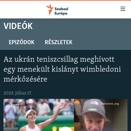
Akadálymentes
mód
Ugrás
VIDEÓK
a
NAPIRENDEN
fő
AKTUÁLIS
EPIZÓDOK
RÉSZLETEK
oldalra
PODCASTOK
Ugrás
Az ukrán teniszcsillag meghívott
a
VIDEÓK
tartalomjegyzékre
egy menekült kislányt wimbledoni
ELEMZŐ
Ugrás
mérkőzésére
a
NER15
keresésre
2023. július 17.
SZABADON
TÁRSADALOM
DEMOKRÁCIA
A PÉNZ NYOMÁBAN