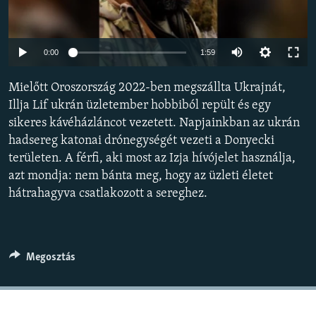
EURÓPAI UNIÓ
VILÁG
Auto
0:00
1:59
KLÍMAVÁLTOZÁS
240p
Mielőtt Oroszország 2022-ben megszállta Ukrajnát,
A MÚLT TANULSÁGAI
360p
Illja Lif ukrán üzletember hobbiból repült és egy
sikeres kávéházláncot vezetett. Napjainkban az ukrán
480p
KÖVESSEN MINKET!
Auto
240p
360p
480p
hadsereg katonai drónegységét vezeti a Donyecki
720p
területen. A férfi, aki most az Izja hívójelet használja,
720p
1080p
1080p
azt mondja: nem bánta meg, hogy az üzleti életet
Valamennyi RFE/RL weboldal
hátrahagyva csatlakozott a sereghez.
Megosztás