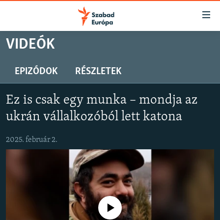
Akadálymentes
mód
Ugrás
VIDEÓK
a
NAPIRENDEN
fő
AKTUÁLIS
EPIZÓDOK
RÉSZLETEK
oldalra
PODCASTOK
Ugrás
Ez is csak egy munka – mondja az
a
VIDEÓK
tartalomjegyzékre
ukrán vállalkozóból lett katona
ELEMZŐ
Ugrás
a
2025. február 2.
NER15
keresésre
SZABADON
TÁRSADALOM
DEMOKRÁCIA
Jelenleg nincs elérhető tartalom
A PÉNZ NYOMÁBAN