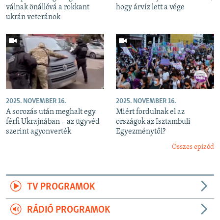
válnak önállóvá a rokkant
hogy árvíz lett a vége
ukrán veteránok
2025. NOVEMBER 16.
2025. NOVEMBER 16.
A sorozás után meghalt egy
Miért fordulnak el az
férfi Ukrajnában – az ügyvéd
országok az Isztambuli
szerint agyonverték
Egyezménytől?
Összes epizód
TV PROGRAMOK
RÁDIÓ PROGRAMOK