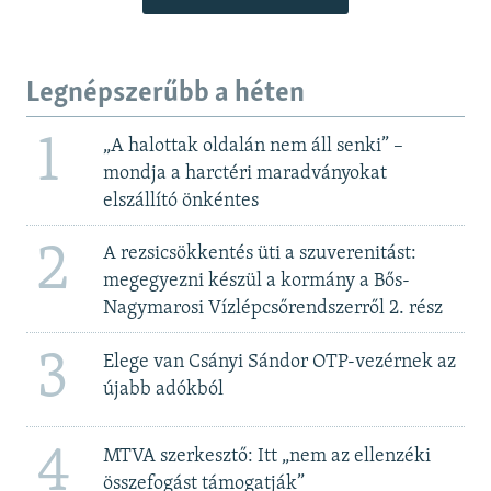
Legnépszerűbb a héten
1
„A halottak oldalán nem áll senki” –
mondja a harctéri maradványokat
elszállító önkéntes
2
A rezsicsökkentés üti a szuverenitást:
megegyezni készül a kormány a Bős-
Nagymarosi Vízlépcsőrendszerről 2. rész
3
Elege van Csányi Sándor OTP-vezérnek az
újabb adókból
4
MTVA szerkesztő: Itt „nem az ellenzéki
összefogást támogatják”