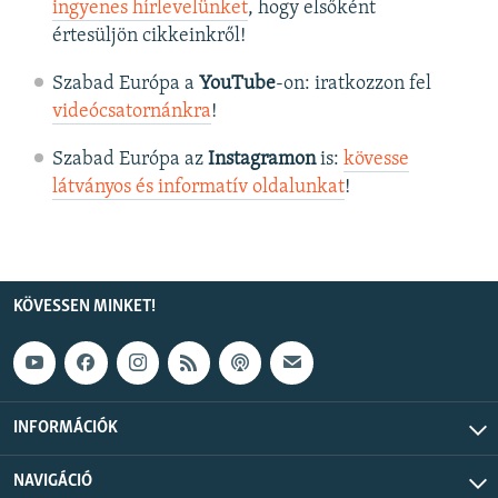
ingyenes hírlevelünket
, hogy elsőként
értesüljön cikkeinkről!
Szabad Európa a
YouTube
-on: iratkozzon fel
videócsatornánkra
!
Szabad Európa az
Instagramon
is:
kövesse
látványos és informatív oldalunkat
! ​
KÖVESSEN MINKET!
INFORMÁCIÓK
NAVIGÁCIÓ