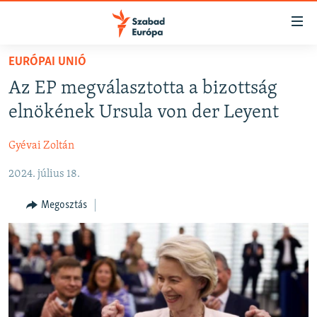
Akadálymentes
mód
Ugrás
EURÓPAI UNIÓ
a
NAPIRENDEN
Az EP megválasztotta a bizottság
fő
AKTUÁLIS
oldalra
elnökének Ursula von der Leyent
FELIRATKOZÁS
PODCASTOK
Ugrás
a
Gyévai Zoltán
VIDEÓK
tartalomjegyzékre
Spotify
2024. július 18.
ELEMZŐ
Ugrás
a
NER15
Megosztás
Feliratkozás
keresésre
SZABADON
TÁRSADALOM
DEMOKRÁCIA
A PÉNZ NYOMÁBAN