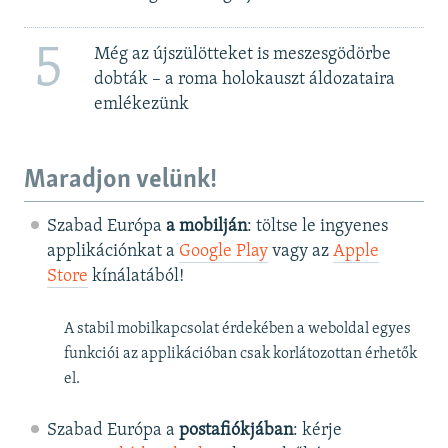
5
Még az újszülötteket is meszesgödörbe
dobták – a roma holokauszt áldozataira
emlékezünk
Maradjon velünk!
Szabad Európa
a mobilján
: töltse le ingyenes
applikációnkat a
Google Play
vagy az
Apple
Store
kínálatából!
A stabil mobilkapcsolat érdekében a weboldal egyes
funkciói az applikációban csak korlátozottan érhetők
el.
Szabad Európa a
postafiókjában
: kérje