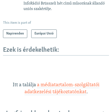
InfoRádió Brüsszeli hét című műsorának állandó
uniós szakértője.
This item is part of
Napirenden
Európai Unió
Ezek is érdekelhetik:
Itt a találja
a médiatartalom-szolgáltatói
adatkezelési tájékoztatónkat
.