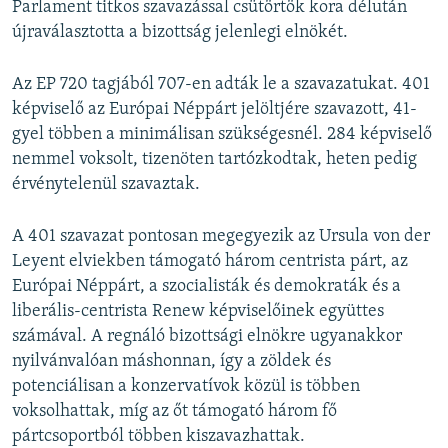
Parlament titkos szavazással csütörtök kora délután
újraválasztotta a bizottság jelenlegi elnökét.
Az EP 720 tagjából 707-en adták le a szavazatukat. 401
képviselő az Európai Néppárt jelöltjére szavazott, 41-
gyel többen a minimálisan szükségesnél. 284 képviselő
nemmel voksolt, tizenöten tartózkodtak, heten pedig
érvénytelenül szavaztak.
A 401 szavazat pontosan megegyezik az Ursula von der
Leyent elviekben támogató három centrista párt, az
Európai Néppárt, a szocialisták és demokraták és a
liberális-centrista Renew képviselőinek együttes
számával. A regnáló bizottsági elnökre ugyanakkor
nyilvánvalóan máshonnan, így a zöldek és
potenciálisan a konzervatívok közül is többen
voksolhattak, míg az őt támogató három fő
pártcsoportból többen kiszavazhattak.