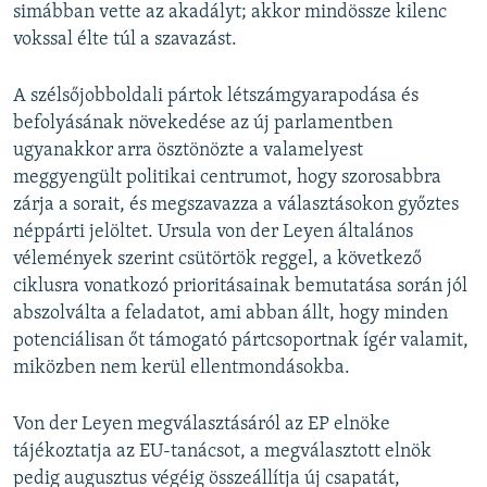
simábban vette az akadályt; akkor mindössze kilenc
vokssal élte túl a szavazást.
A szélsőjobboldali pártok létszámgyarapodása és
befolyásának növekedése az új parlamentben
ugyanakkor arra ösztönözte a valamelyest
meggyengült politikai centrumot, hogy szorosabbra
zárja a sorait, és megszavazza a választásokon győztes
néppárti jelöltet. Ursula von der Leyen általános
vélemények szerint csütörtök reggel, a következő
ciklusra vonatkozó prioritásainak bemutatása során jól
abszolválta a feladatot, ami abban állt, hogy minden
potenciálisan őt támogató pártcsoportnak ígér valamit,
miközben nem kerül ellentmondásokba.
Von der Leyen megválasztásáról az EP elnöke
tájékoztatja az EU-tanácsot, a megválasztott elnök
pedig augusztus végéig összeállítja új csapatát,