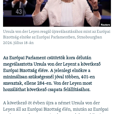
EURÓPAI UNIÓ
VILÁG
KLÍMAVÁLTOZÁS
A MÚLT TANULSÁGAI
Ursula von der Leyen reagál újraválasztásához mint az Európai
Bizottság elnöke az Európai Parlamentben, Strasbourgban
2024. július 18-án
KÖVESSEN MINKET!
Az Európai Parlament csütörtök kora délután
megválasztotta Ursula von der Leyent a következő
Valamennyi RFE/RL weboldal
Európai Bizottság élére. A jelenlegi elnökre a
minimálisan szükségesnél jóval többen, 401-en
szavaztak, ellene 284-en. Von der Leyen most
hozzáláthat következő csapata felállításához.
A következő öt évben újra a német Ursula von der
Leyen áll az Európai Bizottság élén, miután az Európai