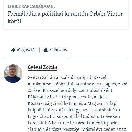
EHHEZ KAPCSOLÓDÓAN:
Formálódik a politikai karantén Orbán Viktor
körül
Megosztás
Follow us
Gyévai Zoltán
Gyévai Zoltán a Szabad Európa brüsszeli
munkatársa. Több mint harminc éve újságíró, ebből
25 évet Brüsszelben dolgozott tudósítóként.
Pályáját az Esti Hírlapnál kezdte, majd a
Köztársaság című hetilap és a Magyar Hírlap
külpolitikai rovatának tagja volt. Ez utóbbit és a
Figyelőt az EU központjából tudósította éveken
keresztül. A BruxInfo brüsszeli uniós hírportál
alapítója és főszerkesztője. Másfél évtizeden át az