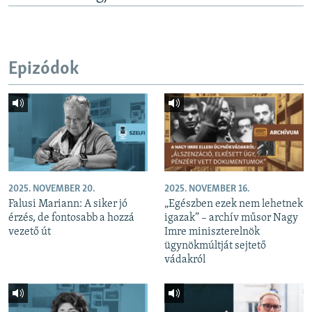
Epizódok
2025. NOVEMBER 20.
2025. NOVEMBER 16.
Falusi Mariann: A siker jó
„Egészben ezek nem lehetnek
érzés, de fontosabb a hozzá
igazak” – archív műsor Nagy
vezető út
Imre miniszterelnök
ügynökmúltját sejtető
vádakról