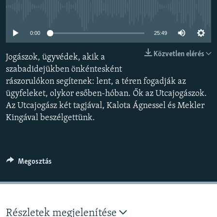
EURÓPAI UNIÓ
Jelenleg nincs elérhető tartalom
VILÁG
0:00
25:49
KLÍMAVÁLTOZÁS
Közvetlen elérés
Jogászok, ügyvédek, akik a
A MÚLT TANULSÁGAI
szabadidejükben önkéntesként
rászorulókon segítenek: lent, a téren fogadják az
KÖVESSEN MINKET!
ügyfeleket, olykor esőben-hóban. Ők az Utcajogászok.
Az Utcajogász két tagjával, Kalota Ágnessel és Mekler
Kingával beszélgettünk.
Valamennyi RFE/RL weboldal
Megosztás
Részletek megjelenítése