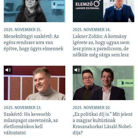
2025. NOVEMBER 15.
2025. NOVEMBER 14.
Menekültügyi szakértő: Az
Lakner Zoltán: A kormány
egész rendszer arra van
ígérete az, hogy ugyan nem
építve, hogy úgyis elmennek
lesz piros a paradicsom, de
nélküle még sárga sem lesz
2025. NOVEMBER 13.
2025. NOVEMBER 10.
Szakértő: Ha kevesebb
„Ez politikai díj is.” Mit jelent
műanyagot szeretnénk, az
a magyar kultúrának
életformánkon kell
Krasznahorkai László Nobel-
változtatni
díja?