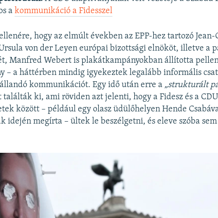
os a
kommunikáció a Fidesszel
ellenére, hogy az elmúlt években az EPP-hez tartozó Jean
Ursula von der Leyen európai bizottsági elnököt, illetve a p
ét, Manfred Webert is plakátkampányokban állította pelle
 – a háttérben mindig igyekeztek legalább informális csa
 állandó kommunikációt. Egy idő után erre a
„strukturált p
találták ki, ami röviden azt jelenti, hogy a Fidesz és a CDU
etek között – például egy olasz üdülőhelyen Hende Csabáva
 idején megírta – ültek le beszélgetni, és eleve szóba sem