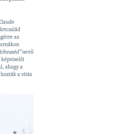
-Claude
ártcsalád
ngérre az
tornákon
árbeszéd”
nevű
 képviselői
l, ahogy a
 hozták a vitás