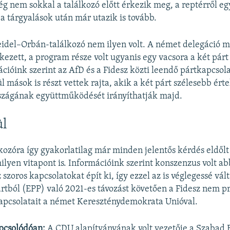
g nem sokkal a találkozó előtt érkezik meg, a reptérről e
 a tárgyalások után már utazik is tovább.
idel–Orbán-találkozó nem ilyen volt. A német delegáció 
ezett, a program része volt ugyanis egy vacsora a két párt
ációink szerint az AfD és a Fidesz közti leendő pártkapcsola
l mások is részt vettek rajta, akik a két párt szélesebb ér
rszágának együttműködését irányíthatják majd.
ül
lkozóra így gyakorlatilag már minden jelentős kérdés eldől
milyen vitapont is. Információink szerint konszenzus volt a
 szoros kapcsolatokat épít ki, így ezzel az is véglegessé vál
tból (EPP) való 2021-es távozást követően a Fidesz nem p
kapcsolatait a német Kereszténydemokrata Unióval.
pcsolódóan:
A CDU alapítványának volt vezetője a Szabad