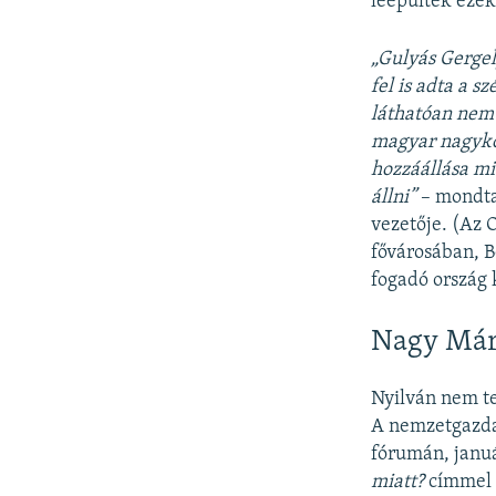
leépültek ezek 
„Gulyás Gergel
fel is adta a 
láthatóan nem 
magyar nagykö
hozzáállása mi
állni”
– mondta
vezetője. (Az 
fővárosában, B
fogadó ország
Nagy Márt
Nyilván nem te
A nemzetgazda
fórumán, jan
miatt?
címmel t