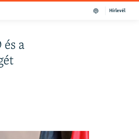
Hírlevél
 és a
gét