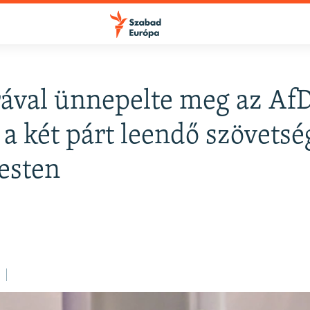
ával ünnepelte meg az AfD
 a két párt leendő szövetsé
esten