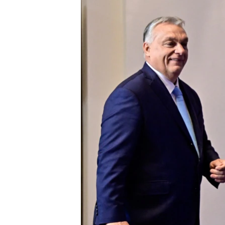
EURÓPAI UNIÓ
VILÁG
KLÍMAVÁLTOZÁS
A MÚLT TANULSÁGAI