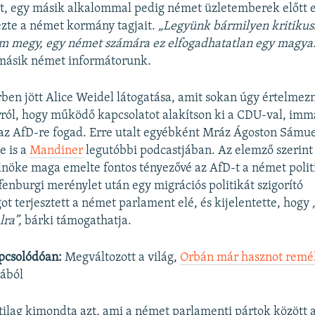
et, egy másik alkalommal pedig német üzletemberek előtt 
zte a német kormány tagjait.
„Legyünk bármilyen kritikusa
m megy, egy német számára ez elfogadhatatlan egy magyar
másik német informátorunk.
ben jött Alice Weidel látogatása, amit sokan úgy értelmezn
arról, hogy működő kapcsolatot alakítson ki a CDU-val, imm
az AfD-re fogad. Erre utalt egyébként Mráz Ágoston Sámue
e is a
Mandiner
legutóbbi podcastjában. Az elemző szerint
nöke maga emelte fontos tényezővé az AfD-t a német polit
fenburgi merénylet után egy migrációs politikát szigorító
ot terjesztett a német parlament elé, és kijelentette, hogy
lra”,
bárki támogathatja.
pcsolódóan:
Megváltozott a világ,
Orbán már hasznot remé
ából
tilag kimondta azt, ami a német parlamenti pártok között a