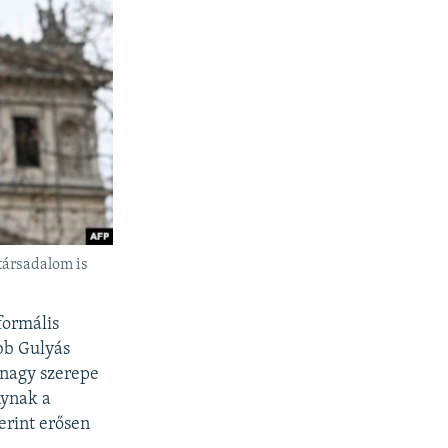
társadalom is
formális
bb Gulyás
 nagy szerepe
nynak a
erint erősen