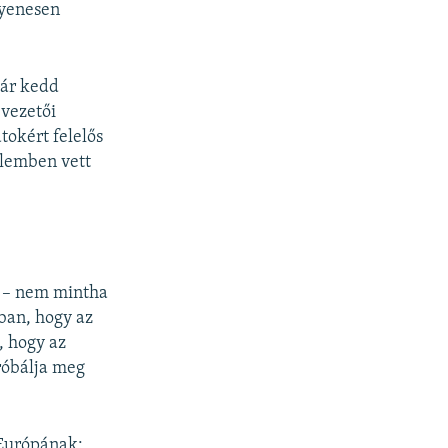
gyenesen
már kedd
 vezetői
tokért felelős
telemben vett
t – nem mintha
bban, hogy az
t, hogy az
róbálja meg
 Európának: