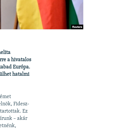
elita
re a hivatalos
Szabad Európa.
ülhet hatalmi
német
lnök, Fidesz-
tartottak. Ez
írunk – akár
hetnénk,