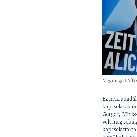
Megrongált AfD v
Ez nem akadály
kapcsolatok m
Gergely Minisz
volt még soká
kapcsolattartó