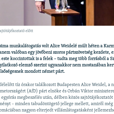
jtótájékoztató előtt
sima munkalátogatás volt Alice Weidelé múlt héten a Karm
anem valóban egy jövőbeni szoros pártszövetség kezdete, er
i este koccintottak is a felek – tudta meg több forrásból a 
yilatkozó elemző szerint ugyanakkor nem mostanában ker
élsőségesnek mondott német párt.
délelőtt tíz órakor találkozott Budapesten Alice Weidel, a 
metországért (AfD) párt elnöke és Orbán Viktor minisztere
 egyórás megbeszélés után, délben közös sajtótájékoztatót 
ményt – minden tabudöntögető jellege mellett, amiről még 
lomáciában nagyon elterjedt villámlátogatásként jellemez