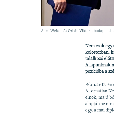
Alice Weidel és Orbán Viktor a budapesti sa
Nem csak egy 
kolostorban, h
találkozó előtt
A lapunknak n
pozícióba a sz
Február 12-én 
Alternatíva Né
elnök, majd bő
alapján az ese
egy, a mai dip