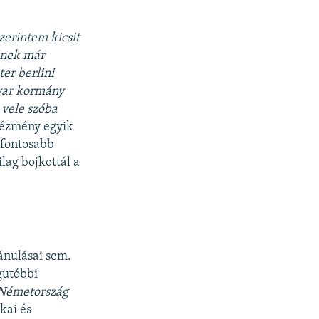
zerintem kicsit
inek már
er berlini
yar kormány
 vele szóba
tézmény egyik
gfontosabb
lag bojkottál a
ánulásai sem.
gutóbbi
 Németország
kai és