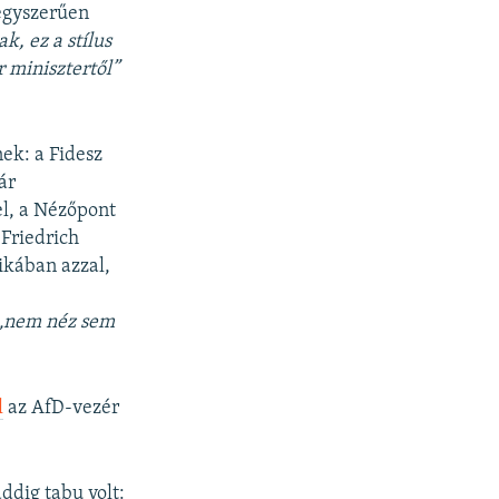
egyszerűen
k, ez a stílus
 minisztertől”
ek: a Fidesz
ár
l, a Nézőpont
 Friedrich
ikában azzal,
„nem néz sem
l
az AfD-vezér
ddig tabu volt: