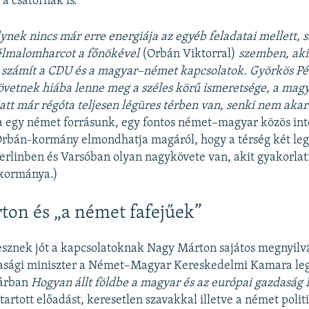
a csatornák is.
ynek nincs már erre energiája az egyéb feladatai mellett, s
szélmalomharcot a főnökével
(Orbán Viktorral)
szemben, ak
számít a CDU és a magyar–német kapcsolatok. Györkös Pét
vetnek hiába lenne meg a széles körű ismeretsége, a mag
att már régóta teljesen légüres térben van, senki nem akar
 egy német forrásunk, egy fontos német–magyar közös in
Orbán-kormány elmondhatja magáról, hogy a térség két le
erlinben és Varsóban olyan nagykövete van, akit gyakorlati
 kormánya.)
on és „a német fafejűek”
sznek jót a kapcsolatoknak Nagy Márton sajátos megnyilv
sági miniszter a Német–Magyar Kereskedelmi Kamara le
uárban
Hogyan állt földbe a magyar és az európai gazdaság
artott előadást, keresetlen szavakkal illetve a német politi