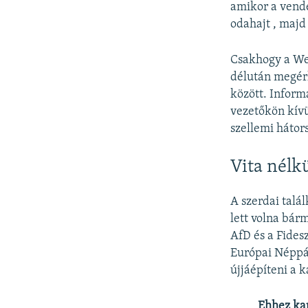
amikor a vendé
odahajt , majd
Csakhogy a We
délután megérk
között. Inform
vezetőkön kívü
szellemi háto
Vita nélk
A szerdai talá
lett volna bár
AfD és a Fidesz
Európai Néppár
újjáépíteni a 
Ehhez ka