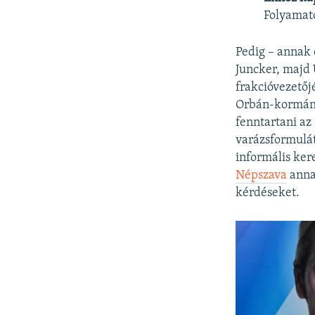
Folyamat
Pedig – annak 
Juncker, majd 
frakcióvezetőj
Orbán-kormány
fenntartani az
varázsformulát 
informális ker
Népszava
annak
kérdéseket.