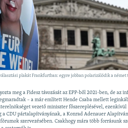
álasztási plakát Frankfurtban: egyre jobban polarizálódik a német 
ozta meg a Fidesz távozását az EPP-ből 2021-ben, de az in
egmaradtak – a már említett Hende Csaba mellett leginká
terelnökséget vezető miniszter főszereplésével, ezenkívül
ig a CDU pártalapítványának, a Konrad Adenauer Alapítvá
 fórumok szervezésében. Csakhogy mára több forrásunk sz