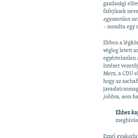
gazdasági elit
fafejűnek neve
egyszerűen ne
–
mondta egy 
Ebben a légkör
végleg letett 
egyértelműen 
Intézet vezetőj
Merz, a CDU el
hogy az aschaf
javaslatcsomag
jobbra, sem ba
Ehhez ka
meghívás
Ezzel gyakorla