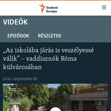
Akadálymentes
mód
Ugrás
VIDEÓK
a
NAPIRENDEN
fő
AKTUÁLIS
EPIZÓDOK
RÉSZLETEK
oldalra
PODCASTOK
Ugrás
„Az iskolába járás is veszélyessé
a
VIDEÓK
tartalomjegyzékre
válik” – vaddisznók Róma
ELEMZŐ
Ugrás
külvárosában
a
NER15
keresésre
2021. szeptember 28.
SZABADON
TÁRSADALOM
DEMOKRÁCIA
A PÉNZ NYOMÁBAN