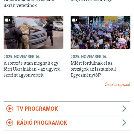
ukrán veteránok
2025. NOVEMBER 16.
2025. NOVEMBER 16.
A sorozás után meghalt egy
Miért fordulnak el az
férfi Ukrajnában – az ügyvéd
országok az Isztambuli
szerint agyonverték
Egyezménytől?
Összes epizód
TV PROGRAMOK
RÁDIÓ PROGRAMOK