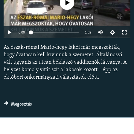
Jelenleg nincs elérhető tartalom
EURÓPAI UNIÓ
VILÁG
KLÍMAVÁLTOZÁS
0:00
1:52
A MÚLT TANULSÁGAI
Az észak-római Mario-hegy lakói már megszokták,
KÖVESSEN MINKET!
hogy óvatosan kell kivinnük a szemetet. Általánossá
vált ugyanis az utcán bóklászó vaddisznók látványa. A
helyzet komoly vitát szít a lakosok között – épp az
októberi önkormányzati választások előtt.
Valamennyi RFE/RL weboldal
Megosztás