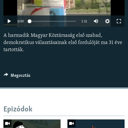
EURÓPAI UNIÓ
VILÁG
Auto
0:00
1:11
KLÍMAVÁLTOZÁS
240p
A harmadik Magyar Köztársaság első szabad,
A MÚLT TANULSÁGAI
360p
demokratikus választásainak első fordulóját ma 31 éve
tartották.
480p
KÖVESSEN MINKET!
Auto
240p
360p
480p
720p
720p
1080p
1080p
Megosztás
Valamennyi RFE/RL weboldal
Epizódok