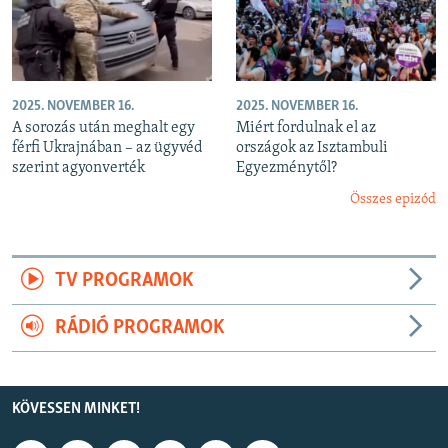
2025. NOVEMBER 16.
2025. NOVEMBER 16.
A sorozás után meghalt egy
Miért fordulnak el az
férfi Ukrajnában – az ügyvéd
országok az Isztambuli
szerint agyonverték
Egyezménytől?
Összes epizód
TV PROGRAMOK
RÁDIÓ PROGRAMOK
KÖVESSEN MINKET!