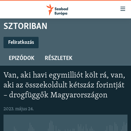
Akadálymentes
mód
Ugrás
SZTORIBAN
a
NAPIRENDEN
fő
AKTUÁLIS
Feliratkozás
oldalra
FELIRATKOZÁS
PODCASTOK
Ugrás
EPIZÓDOK
RÉSZLETEK
a
VIDEÓK
tartalomjegyzékre
Feliratkozás
ELEMZŐ
Ugrás
Van, aki havi egymilliót költ rá, van,
a
NER15
aki az összekoldult kétszáz forintját
keresésre
SZABADON
– drogfüggők Magyarországon
TÁRSADALOM
2023. május 24.
DEMOKRÁCIA
A PÉNZ NYOMÁBAN