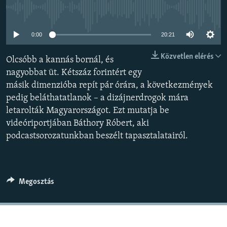
EURÓPAI UNIÓ
Jelenleg nincs elérhető tartalom
VILÁG
0:00
20:21
KLÍMAVÁLTOZÁS
Közvetlen elérés
Olcsóbb a kannás bornál, és
A MÚLT TANULSÁGAI
nagyobbat üt. Kétszáz forintért egy
másik dimenzióba repít pár órára, a következmények
KÖVESSEN MINKET!
pedig beláthatatlanok – a dizájnerdrogok mára
letarolták Magyarországot. Ezt mutatja be
videóriportjában Báthory Róbert, aki
podcastsorozatunkban beszélt tapasztalatairól.
Valamennyi RFE/RL weboldal
Megosztás