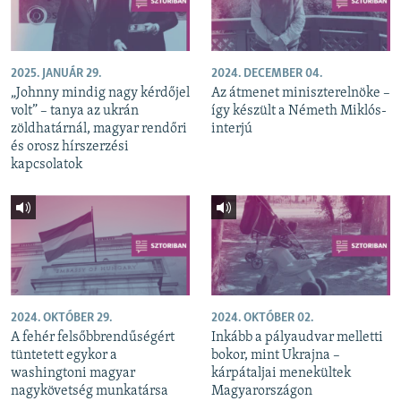
2025. JANUÁR 29.
2024. DECEMBER 04.
„Johnny mindig nagy kérdőjel
Az átmenet miniszterelnöke –
volt” – tanya az ukrán
így készült a Németh Miklós-
zöldhatárnál, magyar rendőri
interjú
és orosz hírszerzési
kapcsolatok
2024. OKTÓBER 29.
2024. OKTÓBER 02.
A fehér felsőbbrendűségért
Inkább a pályaudvar melletti
tüntetett egykor a
bokor, mint Ukrajna –
washingtoni magyar
kárpátaljai menekültek
nagykövetség munkatársa
Magyarországon