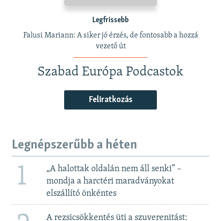
Legfrissebb
Falusi Mariann: A siker jó érzés, de fontosabb a hozzá
vezető út
Szabad Európa Podcastok
Feliratkozás
Legnépszerűbb a héten
1
„A halottak oldalán nem áll senki” –
mondja a harctéri maradványokat
elszállító önkéntes
A rezsicsökkentés üti a szuverenitást: