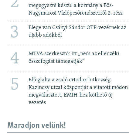
2
megegyezni készül a kormány a Bős-
Nagymarosi Vízlépcsőrendszerről 2. rész
3
Elege van Csányi Sándor OTP-vezérnek az
újabb adókból
4
MTVA szerkesztő: Itt „nem az ellenzéki
összefogást támogatják”
5
Elfoglalta a zsidó ortodox hitközség
Kazinczy utcai központját a vitatott módon
megválasztott, EMIH-hez köthető új
vezetés
Maradjon velünk!