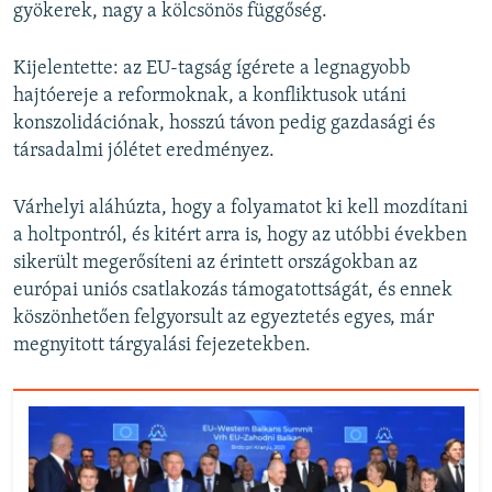
gyökerek, nagy a kölcsönös függőség.
Kijelentette: az EU-tagság ígérete a legnagyobb
hajtóereje a reformoknak, a konfliktusok utáni
konszolidációnak, hosszú távon pedig gazdasági és
társadalmi jólétet eredményez.
Várhelyi aláhúzta, hogy a folyamatot ki kell mozdítani
a holtpontról, és kitért arra is, hogy az utóbbi években
sikerült megerősíteni az érintett országokban az
európai uniós csatlakozás támogatottságát, és ennek
köszönhetően felgyorsult az egyeztetés egyes, már
megnyitott tárgyalási fejezetekben.