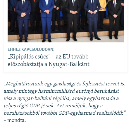
EHHEZ KAPCSOLÓDÓAN:
„Kipipálós csúcs” – az EU tovább
előszobáztatja a Nyugat-Balkánt
„Meghatároztunk egy gazdasági és fejlesztési tervet is,
amely mintegy harmincmilliárd eurónyi beruházást
visz a nyugat-balkáni régióba, amely egyharmada a
teljes régió GDP-jének. Azt reméljük, hogy a
beruházásokból további GDP-egyharmad realizálódik”
– mondta.