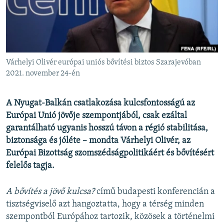
EURÓPAI UNIÓ
VILÁG
KLÍMAVÁLTOZÁS
A MÚLT TANULSÁGAI
Várhelyi Olivér európai uniós bővítési biztos Szarajevóban
2021. november 24-én
KÖVESSEN MINKET!
A Nyugat-Balkán csatlakozása kulcsfontosságú az
Európai Unió jövője szempontjából, csak ezáltal
garantálható ugyanis hosszú távon a régió stabilitása,
Valamennyi RFE/RL weboldal
biztonsága és jóléte – mondta Várhelyi Olivér, az
Európai Bizottság szomszédságpolitikáért és bővítésért
felelős tagja.
A bővítés a jövő kulcsa?
című budapesti konferencián a
tisztségviselő azt hangoztatta, hogy a térség minden
szempontból Európához tartozik, közösek a történelmi