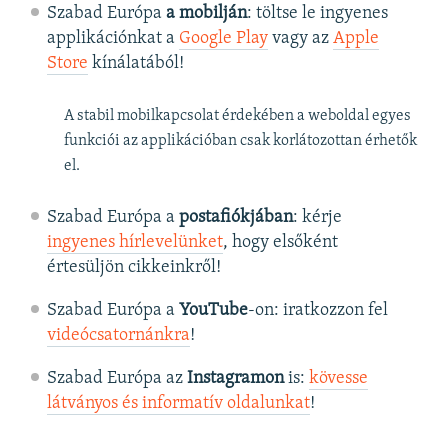
Szabad Európa
a mobilján
: töltse le ingyenes
applikációnkat a
Google Play
vagy az
Apple
Store
kínálatából!
A stabil mobilkapcsolat érdekében a weboldal egyes
funkciói az applikációban csak korlátozottan érhetők
el.
Szabad Európa a
postafiókjában
: kérje
ingyenes hírlevelünket
, hogy elsőként
értesüljön cikkeinkről!
Szabad Európa a
YouTube
-on: iratkozzon fel
videócsatornánkra
!
Szabad Európa az
Instagramon
is:
kövesse
látványos és informatív oldalunkat
! ​