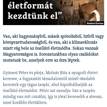
EURÓPAI UNIÓ
VILÁG
KLÍMAVÁLTOZÁS
A MÚLT TANULSÁGAI
Van, aki hagyományból, mások spórolásból, hitből vagy
környezettudatosságból, és van, aki a klímaváltozás
KÖVESSEN MINKET!
miatt vág bele az önellátó életmódba. Sokan vannak
Magyarországon is. Sorozatunkban olyan családokat
mutatunk be, amelyek erre az útra léptek.
Valamennyi RFE/RL weboldal
Gyimesi Péter és párja, Molnár Rita a nyugodt életet
keresve, a fogyasztói társadalomtól minél távolabb
kerestek egy tágas tanyát, ahol kipróbálhatják az
önellátó életmódot. Péter azt mondja: bár a tanyán
mindig van mit csinálni, így is jóval kevesebb a stressz,
mint korábbi életükben.