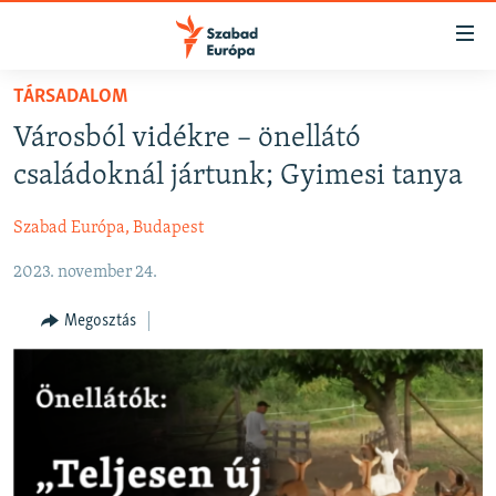
Akadálymentes
mód
Ugrás
TÁRSADALOM
a
NAPIRENDEN
Városból vidékre – önellátó
fő
AKTUÁLIS
oldalra
családoknál jártunk; Gyimesi tanya
FELIRATKOZÁS
PODCASTOK
Ugrás
a
Szabad Európa, Budapest
VIDEÓK
tartalomjegyzékre
Spotify
2023. november 24.
ELEMZŐ
Ugrás
a
NER15
Megosztás
Feliratkozás
keresésre
SZABADON
TÁRSADALOM
DEMOKRÁCIA
A PÉNZ NYOMÁBAN