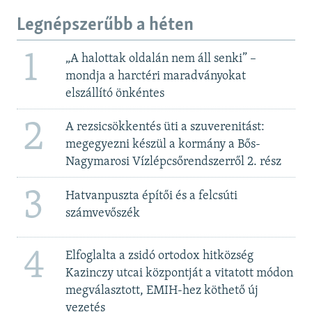
Legnépszerűbb a héten
1
„A halottak oldalán nem áll senki” –
mondja a harctéri maradványokat
elszállító önkéntes
2
A rezsicsökkentés üti a szuverenitást:
megegyezni készül a kormány a Bős-
Nagymarosi Vízlépcsőrendszerről 2. rész
3
Hatvanpuszta építői és a felcsúti
számvevőszék
4
Elfoglalta a zsidó ortodox hitközség
Kazinczy utcai központját a vitatott módon
megválasztott, EMIH-hez köthető új
vezetés