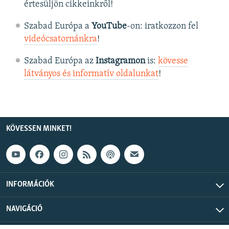
értesüljön cikkeinkről!
Szabad Európa a
YouTube
-on: iratkozzon fel
videócsatornánkra
!
Szabad Európa az
Instagramon
is:
kövesse
látványos és informatív oldalunkat
! ​
KÖVESSEN MINKET!
INFORMÁCIÓK
NAVIGÁCIÓ